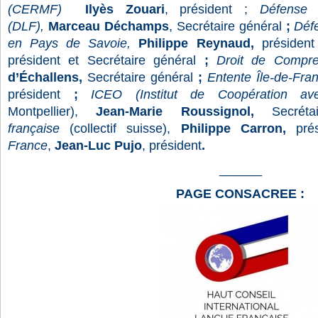
(CERMF)
Ilyès Zouari
, président ;
Défense d
(DLF),
Marceau Déchamps
, Secrétaire général
;
Défe
en Pays de Savoie,
Philippe Reynaud,
présiden
président et Secrétaire général
;
Droit de Compr
d’Échallens,
Secrétaire général
;
Entente Île-de-Fr
président
;
ICEO (Institut de Coopération ave
Montpellier),
Jean-Marie Roussignol,
Secréta
française
(collectif suisse),
Philippe Carron,
prés
France
,
Jean-Luc Pujo
, président
.
______
PAGE CONSACREE :