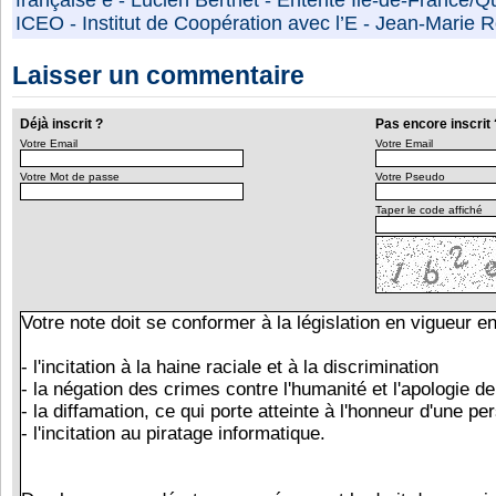
française e
-
Lucien Berthet
-
Entente Île-de-France/
ICEO
-
Institut de Coopération avec l’E
-
Jean-Marie R
Laisser un commentaire
Déjà inscrit ?
Pas encore inscrit 
Votre Email
Votre Email
Votre Mot de passe
Votre Pseudo
Taper le code affiché