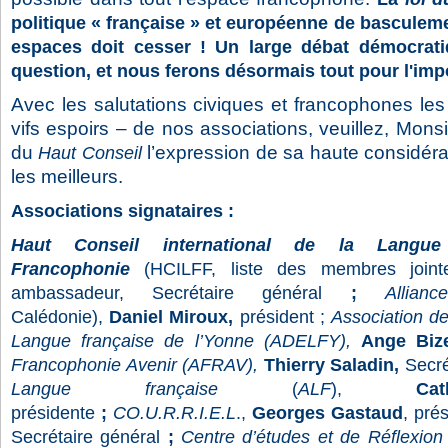
politique « française » et européenne de basculeme
espaces doit cesser ! Un large débat démocrati
question, et nous ferons désormais tout pour l'imp
Avec les salutations civiques et francophones les 
vifs espoirs – de nos associations, veuillez, Monsi
du
l’expression de sa haute considéra
Haut Conseil
les meilleurs.
Associations signataires :
Haut Conseil
international de la Langu
Francophonie
(HCILFF, liste des membres join
ambassadeur, Secrétaire général
;
Allian
Calédonie),
Daniel Miroux,
président ;
Association d
Langue française de l’Yonne (ADELFY),
Ange Biz
Francophonie Avenir (AFRAV),
Thierry Saladin,
Secré
Langue française
(
ALF
),
Ca
présidente
;
CO.U.R.R.I.E.L
.,
Georges Gastaud
, pré
Secrétaire général
;
Centre d’études et de Réflexio