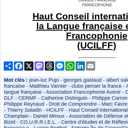
Haut Conseil internat
la Langue française e
Francophonie
(UCILFF)
_____________
Partager
Facebook
X
Mastodon
Threads
Messenger
WhatsApp
LinkedIn
Email
Mot clés :
jean-luc Pujo
-
georges gastaud
-
albert sa
francaise
-
Matthieu Varnier
-
clubs penser la france
-
langue française
-
Association Francophonie Avenir
-
DLF
-
CERMF
-
Catherine Distinguin
-
Philippe Carron
Philippe Reynaud
-
Droit de Comprendre
-
Marc Favre
-
Thierry Saladin
-
HCILFF
-
Haut Conseil international
Champlain
-
Daniel Miroux
-
Association de Défense e
Bizet
-
CO.U.R.R.I.E.L.
-
Centre d’études et de Réflex