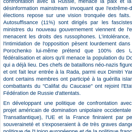
confrontation avec la Russie, menace la paix et la
désinformation mainstream invoquant que l'extrême-d
élections repose sur une vision tronquée des faits. 
Autosuffisance (11%) sont dirigés par les fascist
ministres du nouveau gouvernement viennent de l'ex
menacent les droits des russophones. L’intolérance, la
l'intimidation de l'opposition pèsent lourdement dans 
Porochenko lui-même prétend que 100% des Ukr
fédéralisation et alors qu'il menace la population du D
qui a déjà lieu. Des chefs de bataillons néo-nazis figur
et ont fait leur entrée à la Rada, parmi eux Dimitri Y
dont certains membres ont participé à la guérilla is
combattants du "Califat du Caucase" ont rejoint l'Et
Fédération de Russie d'attentats.
En développant une politique de confrontation avec
projet américain de domination unipolaire occidentale 
Transatlantique), l'UE et la France finiraient par p
souveraineté et s'exposeraient à de très graves dang
politique de l'Union européenne et de la politique fra