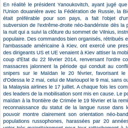
En réalité le président Yanoukovitch, ayant jugé que l
l'Union douanière avec la Fédération de Russie, la Bi
était préférable pour son pays, a fait l'objet d'u
subversion de l'extrême-droite néo-bandériste dès la
la nuit qui a suivi la clôture du sommet de Vilnius, inst
populaire. Des commandos bien organisés, rétribués et 
l'ambassade américaine à Kiev, ont exercé une pres
des dirigeants US et UE venaient à Kiev attiser la mobil
coup d'Etat du 22 février 2014, renversant l'ordre co
massacres jalonnent la période qui conduit au confli
snipers sur le Maïdan le 20 février, favorisant le
d'Odessa le 2 mai, celui de Marioupol le 9 mai, sans o
la Malaysia airlines le 17 juillet. A chaque fois les c
des leaders de la mobilisation sont mis en cause. Le p
maïdan à la frontière de Crimée le 19 février et la remi
reconnaissance du statut de la langue russe dans l
pouvoir montre clairement son orientation néo-band
populations russophones, harassées par 20 années d