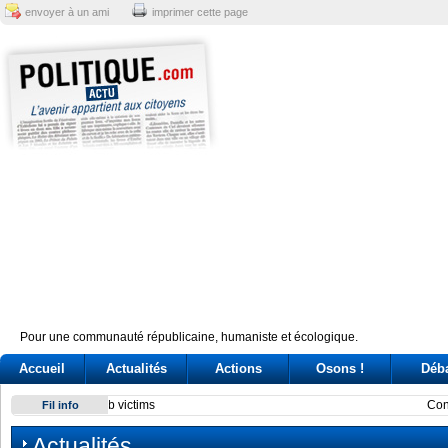
envoyer à un ami
imprimer cette page
Pour une communauté républicaine, humaniste et écologique.
Accueil
Actualités
Actions
Osons !
Déb
Conte e l'audizione in Commissione Covid: tre ore di «arring
Fil info
Actualités