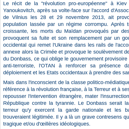
Le récit de la "révolution pro-européenne" à Kiev 
Yanoukovitch, après sa volte-face sur l'accord d'Asso
de Vilnius les 28 et 29 novembre 2013, ait provo
population lassée par un régime corrompu. Après tr
croissante, les morts du Maïdan provoqués par des t
provoquent sa fuite et son remplacement par un gou
occidental qui remet l'Ukraine dans les rails de l'acc
annexe alors la Crimée et provoque le soulèvement d
du Donbass, ce qui oblige le gouvernement provisoire
anti-terroriste, l'OTAN à renforcer sa présence 
déploiement et les Etats occidentaux à prendre des san
Mais dans l'inconscient de la classe politico-médiatiqu
référence à la révolution française, à la Terreur et à se
repousser l'intervention étrangère, mater l'insurrecti
République contre la tyrannie. Le Donbass serait l
terreur qu'y exercent la garde nationale et les bat
trouveraient légitimée. Il y a là un grave contresens 
tragique et/ou d'œillères idéologiques.