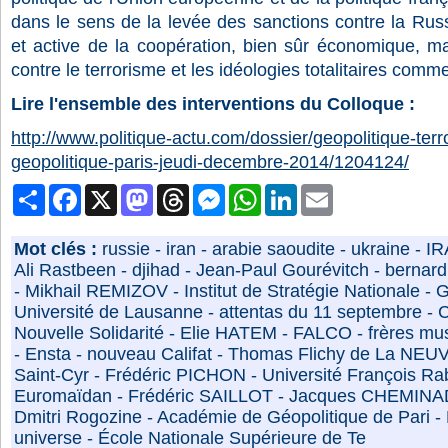
dans le sens de la levée des sanctions contre la Russ
et active de la coopération, bien sûr économique, ma
contre le terrorisme et les idéologies totalitaires com
Lire l'ensemble des interventions du Colloque :
http://www.politique-actu.com/dossier/geopolitique-te
geopolitique-paris-jeudi-decembre-2014/1204124/
Partager
Facebook
X
Mastodon
Threads
Messenger
WhatsApp
LinkedIn
Email
Mot clés :
russie
-
iran
-
arabie saoudite
-
ukraine
-
IR
Ali Rastbeen
-
djihad
-
Jean-Paul Gourévitch
-
bernard
-
Mikhail REMIZOV
-
Institut de Stratégie Nationale
-
G
Université de Lausanne
-
attentas du 11 septembre
-
C
Nouvelle Solidarité
-
Elie HATEM
-
FALCO
-
frères m
-
Ensta
-
nouveau Califat
-
Thomas Flichy de La NEU
Saint-Cyr
-
Frédéric PICHON
-
Université François Ra
Euromaïdan
-
Frédéric SAILLOT
-
Jacques CHEMINA
Dmitri Rogozine
-
Académie de Géopolitique de Pari
-
universe
-
École Nationale Supérieure de Te