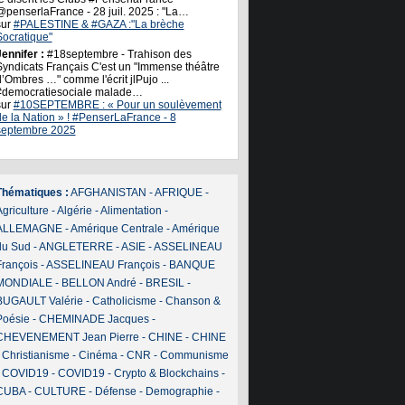
@penserlaFrance - 28 juil. 2025 : "La…
sur
#PALESTINE & #GAZA :"La brèche
Socratique"
ennifer :
#18septembre - Trahison des
Syndicats Français C'est un "Immense théâtre
’Ombres …" comme l'écrit jlPujo ...
#democratiesociale malade…
sur
#10SEPTEMBRE : « Pour un soulèvement
de la Nation » ! #PenserLaFrance - 8
septembre 2025
Thématiques :
AFGHANISTAN
-
AFRIQUE
-
griculture
-
Algérie
-
Alimentation
-
ALLEMAGNE
-
Amérique Centrale
-
Amérique
du Sud
-
ANGLETERRE
-
ASIE
-
ASSELINEAU
François
-
ASSELINEAU François
-
BANQUE
MONDIALE
-
BELLON André
-
BRESIL
-
BUGAULT Valérie
-
Catholicisme
-
Chanson &
Poésie
-
CHEMINADE Jacques
-
CHEVENEMENT Jean Pierre
-
CHINE
-
CHINE
-
Christianisme
-
Cinéma
-
CNR
-
Communisme
-
COVID19
-
COVID19
-
Crypto & Blockchains
-
CUBA
-
CULTURE
-
Défense
-
Demographie
-