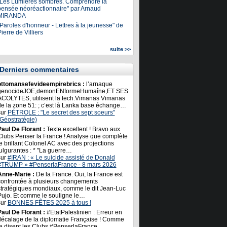
"Les Lumières sombres. Comprendre la
pensée néoréactionnaire" par Arnaud
MIRANDA
Paroles d'honneur - Lettres à la jeunesse" de
ierre de Villiers
suite >>
Derniers commentaires
ottomansefevideempirebrics :
l’arnaque
genocideJOE,demonENformeHumaîne,ET SES
ACOLYTES, utilisent la tech.Vimanas Vimanas
de la zone 51: ; c’est là Lanka base échange…
sur
PÉTROLE : "Le secret des sept soeurs"
(Géostratégie)
Paul De Florant :
Texte excellent ! Bravo aux
Clubs Penser la France ! Analyse que complète
e brillant Colonel AC avec des projections
ulgurantes : * "La guerre…
sur
#IRAN : « Le suicide assisté de Donald
#TRUMP » #PenserlaFrance - 8 mars 2026
Anne-Marie :
De la France. Oui, la France est
confrontée à plusieurs changements
stratégiques mondiaux, comme le dit Jean-Luc
Pujo. Et comme le souligne le…
sur
BONNES FÊTES 2025 à tous !
Paul De Florant :
#EtatPalestinien : Erreur en
décalage de la diplomatie Française ! Comme
le disent les Clubs #PenserlaFrance