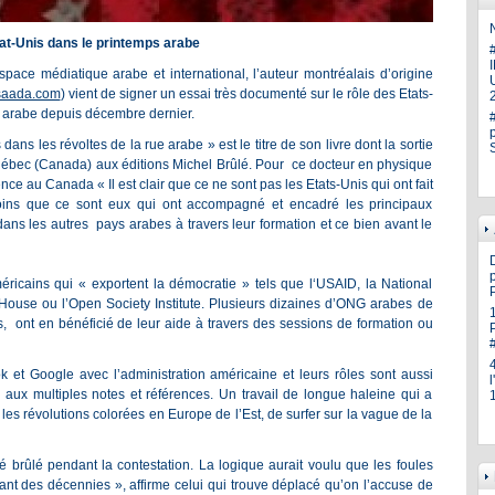
N
tat-Unis dans le printemps arabe
pace médiatique arabe et international, l’auteur montréalais d’origine
U
aada.com
) vient de signer un essai très documenté sur le rôle des Etats-
e arabe depuis décembre dernier.
ans les révoltes de la rue arabe » est le titre de son livre dont la sortie
Québec (Canada) aux éditions Michel Brûlé. Pour ce docteur en physique
nce au Canada « Il est clair que ce ne sont pas les Etats-Unis qui ont fait
moins que ce sont eux qui ont accompagné et encadré les principaux
dans les autres pays arabes à travers leur formation et ce bien avant le
p
icains qui « exportent la démocratie » tels que l‘USAID, la National
use ou l’Open Society Institute. Plusieurs dizaines d’ONG arabes de
s, ont en bénéficié de leur aide à travers des sessions de formation ou
ok et Google avec l’administration américaine et leurs rôles sont aussi
aux multiples notes et références. Un travail de longue haleine qui a
les révolutions colorées en Europe de l’Est, de surfer sur la vague de la
 brûlé pendant la contestation. La logique aurait voulu que les foules
nt des décennies », affirme celui qui trouve déplacé qu’on l’accuse de