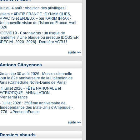
uit du 4 août : Abolition des privilèges !
#Islam « #DITIB FRANCE : DYNAMIQUES,
IMPACTS et ENJEUX » par KARIM IFRAK -
ne nouvelle vision de l'Islam en France. Avril
2026
#COVID19 - Coronavirus : un risque de
pandémie ? Une blague ou presque [DOSSIER
SPECIAL 2020- 2026] - Dernière ACTU !
suite >>
Actions Citoyennes
Dimanche 30 août 2026 : Messe solennelle
our le 82e anniversaire de la Libération de
Paris (Cathédrale Notre-Dame de Paris)
14 juillet 2026 - FÊTE NATIONALE et
PATRIOTIQUE - ANNULATION -
#PenserlaFrance
4 Juillet 2026 : 250ème anniversaire de
l'Indépendance des Etats-Unis d'Amérique -
1776 - #PenserlaFrance
suite >>
Dossiers chauds