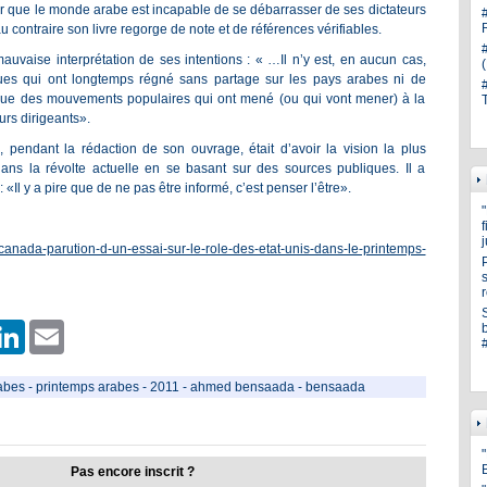
r que le monde arabe est incapable de se débarrasser de ses dictateurs
 contraire son livre regorge de note et de références vérifiables.
auvaise interprétation de ses intentions : « …Il n’y est, en aucun cas,
ques qui ont longtemps régné sans partage sur les pays arabes ni de
ugue des mouvements populaires qui ont mené (ou qui vont mener) à la
urs dirigeants».
endant la rédaction de son ouvrage, était d’avoir la vision la plus
dans la révolte actuelle en se basant sur des sources publiques. Il a
: «Il y a pire que de ne pas être informé, c’est penser l’être».
/canada-parution-d-un-essai-sur-le-role-des-etat-unis-dans-le-printemps-
s
er
hatsApp
LinkedIn
Email
abes
-
printemps arabes
-
2011
-
ahmed bensaada
-
bensaada
"
Pas encore inscrit ?