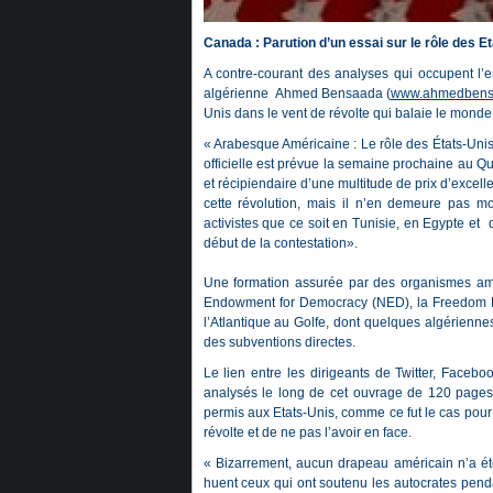
Canada : Parution d’un essai sur le rôle des E
A contre-courant des analyses qui occupent l’es
algérienne Ahmed Bensaada (
www.ahmedbens
Unis dans le vent de révolte qui balaie le mond
« Arabesque Américaine : Le rôle des États-Unis d
officielle est prévue la semaine prochaine au 
et récipiendaire d’une multitude de prix d’excelle
cette révolution, mais il n’en demeure pas 
activistes que ce soit en Tunisie, en Egypte et 
début de la contestation».
Une formation assurée par des organismes amér
Endowment for Democracy (NED), la Freedom Ho
l’Atlantique au Golfe, dont quelques algérienne
des subventions directes.
Le lien entre les dirigeants de Twitter, Facebo
analysés le long de cet ouvrage de 120 pages 
permis aux Etats-Unis, comme ce fut le cas pour 
révolte et de ne pas l’avoir en face.
« Bizarrement, aucun drapeau américain n’a été
huent ceux qui ont soutenu les autocrates penda