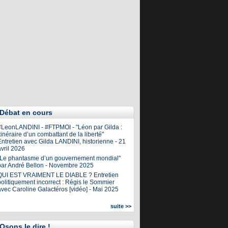
Débat en cours
#LeonLANDINI - #FTPMOI - "Léon par Gilda :
tinéraire d’un combattant de la liberté"
ntretien avec Gilda LANDINI, historienne - 21
vril 2026
"Le phantasme d’un gouvernement mondial"
par André Bellon - Novembre 2025
QUI EST VRAIMENT LE DIABLE ? Entretien
olitiquement incorrect : Régis le Sommier
avec Caroline Galactéros [vidéo] - Mai 2025
suite >>
Osons le dire !