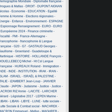
Demographie Mondiale
-
Diplomatie française
-
Drogues & Mafias
-
DROIT
-
DUPONT AIGNAN
Nicolas
-
Economie
-
EDUCATION
-
Egalité
Femme & Homme
-
Elections régionales
-
Energie
-
Enfance
-
Environnement
-
ESPAGNE
-
Espionnage Renseignement
-
EURO
-
EURO
-
Européenne 2024
-
Finance criminelle
-
iscalité
-
FMI
-
France-Allemagne
-
Francophonie
-
francophonie & Langue
française
-
G20
-
G7
-
GASTAUD Georges
-
Gaullisme
-
Groenland
-
Guadeloupe &
Martinique
-
HISTOIRE
-
HOLLANDE François
-
HOUELLEBECQ Michel
-
Ht Csl Langue
Française
-
HUREAUX Roland
-
Immigration
-
INDE
-
INDE
-
INSTITUTION
-
IRAK
-
IRAN
-
ISLAM
-
ISRAEL
-
ISRAËL & PALESTINE
-
ITALIE
-
IZAMBERT Jean-Loup
-
JANVIER
Claude
-
JAPON
-
Judaisme
-
Justice
-
Justice
-
LACROIX RIZ Annie
-
LAICITE
-
LARCHER
Gérard
-
Législative 2017
-
LEPEN Marine
-
LIBAN
-
LIBAN
-
LIBYE
-
LUNE
-
lutte sociale
-
Lutte Sociale & Combat social
-
MACHREK
-
MACRON Emmanuel
-
Mafias
-
MAGHREB
-