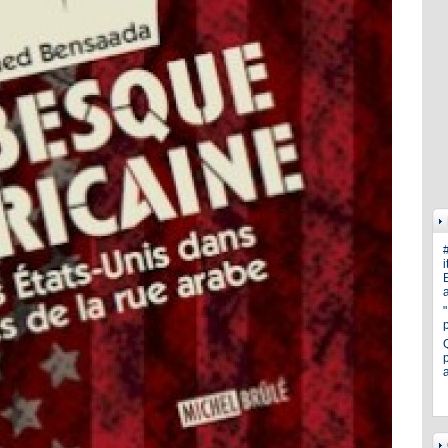
i
E
a
p