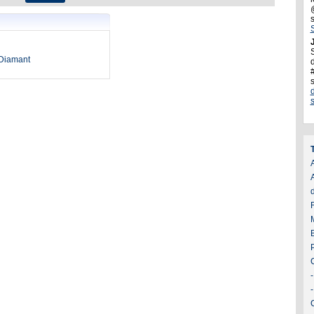
J
oDiamant
d
A