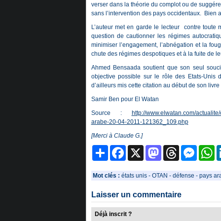
verser dans la théorie du complot ou de suggére
sans l’intervention des pays occidentaux. Bien au
L’auteur met en garde le lecteur contre toute m
question de cautionner les régimes autocrati
minimiser l’engagement, l’abnégation et la fo
chute des régimes despotiques et à la fuite de le
Ahmed Bensaada soutient que son seul souci, p
objective possible sur le rôle des Etats-Unis 
d’ailleurs mis cette citation au début de son livre 
Samir Ben pour El Watan
Source :
http://www.elwatan.com/actualite
arabe-20-04-2011-121362_109.php
[Merci à Claude G.]
Partager
Facebook
X
Mastodon
Threads
Messeng
W
Mot clés :
états unis
-
OTAN
-
défense
-
pays ar
Laisser un commentaire
Déjà inscrit ?