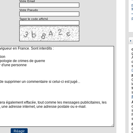
Votre Email
Votre Pseudo
"
P
Taper le code affiché
l
f