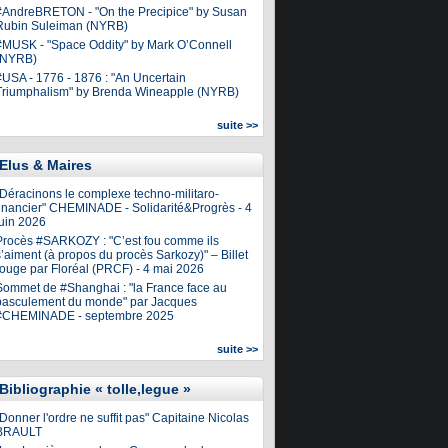
#AndreBRETON - "On the Precipice" by Susan
Rubin Suleiman (NYRB)
#MUSK - "Space Oddity" by Mark O’Connell
(NYRB)
#USA - 1776 - 1876 : "An Uncertain
Triumphalism" by Brenda Wineapple (NYRB)
suite >>
Elus & Maires
"Déracinons le complexe techno-militaro-
financier" CHEMINADE - Solidarité&Progrès - 4
juin 2026
Procès #SARKOZY : "C’est fou comme ils
’aiment (à propos du procès Sarkozy)" – Billet
rouge par Floréal (PRCF) - 4 mai 2026
Sommet de #Shanghai : "la France face au
basculement du monde" par Jacques
#CHEMINADE - septembre 2025
suite >>
Bibliographie « tolle,legue »
Donner l'ordre ne suffit pas" Capitaine Nicolas
BRAULT