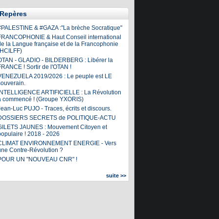
Repères
#PALESTINE & #GAZA :"La brèche Socratique"
FRANCOPHONIE & Haut Conseil international
de la Langue française et de la Francophonie
(HCILFF)
OTAN - GLADIO - BILDERBERG : Libérer la
FRANCE ! Sortir de l'OTAN !
VENEZUELA 2019/2026 : Le peuple est LE
souverain.
INTELLIGENCE ARTIFICIELLE : La Révolution
a commencé ! (Groupe YXORIS)
ean-Luc PUJO - Traces, écrits et discours.
DOSSIERS SECRETS de POLITIQUE-ACTU
GILETS JAUNES : Mouvement Citoyen et
populaire ! 2018 - 2026
CLIMAT ENVIRONNEMENT ENERGIE - Vers
une Contre-Révolution ?
POUR UN "NOUVEAU CNR" !
suite >>