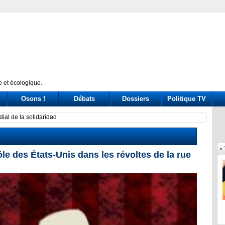
 et écologique.
Osons !
Débats
Dossiers
Politique TV
 drive out Palestinian Christians
Calif
le des États-Unis dans les révoltes de la rue