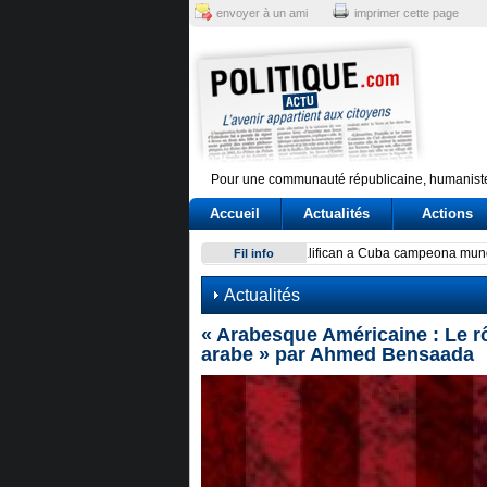
envoyer à un ami
imprimer cette page
Pour une communauté républicaine, humaniste
Accueil
Actualités
Actions
Exodus: West Bank hardships
Fil info
Actualités
« Arabesque Américaine : Le rô
arabe » par Ahmed Bensaada