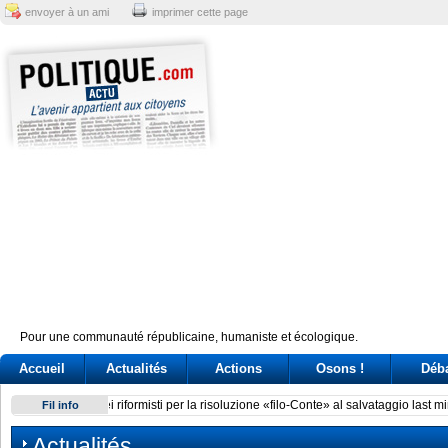
envoyer à un ami
imprimer cette page
Pour une communauté républicaine, humaniste et écologique.
Accueil
Actualités
Actions
Osons !
Déb
Brazil’s Lula battles Trump and Milei over perceived electio
Fil info
Actualités