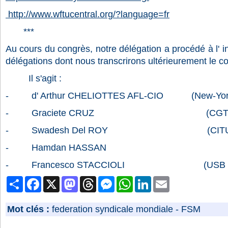
http://www.wftucentral.org/?language=fr
***
Au cours du congrès, notre délégation a procédé à l' i
délégations dont nous transcrirons ultérieurement le c
Il s'agit :
- d' Arthur CHELIOTTES AFL-CIO (New-Yor
- Graciete CRUZ (CGTP Por
- Swadesh Del ROY (CITU I
- Hamdan HASSAN (FENASO
- Francesco STACCIOLI (USB Ita
Partager
Facebook
X
Mastodon
Threads
Messenger
WhatsApp
LinkedIn
Email
Mot clés :
federation syndicale mondiale
-
FSM