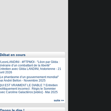
Débat en cours
#LeonLANDINI - #FTPMOI - "Léon par Gilda :
tinéraire d’un combattant de la liberté"
ntretien avec Gilda LANDINI, historienne - 21
vril 2026
"Le phantasme d’un gouvernement mondial"
par André Bellon - Novembre 2025
QUI EST VRAIMENT LE DIABLE ? Entretien
olitiquement incorrect : Régis le Sommier
avec Caroline Galactéros [vidéo] - Mai 2025
suite >>
Osons le dire !