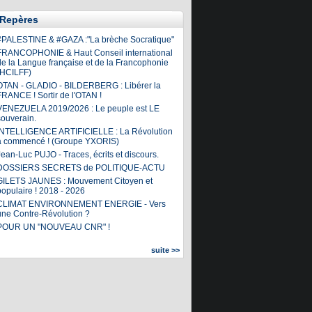
Repères
#PALESTINE & #GAZA :"La brèche Socratique"
FRANCOPHONIE & Haut Conseil international
de la Langue française et de la Francophonie
(HCILFF)
OTAN - GLADIO - BILDERBERG : Libérer la
FRANCE ! Sortir de l'OTAN !
VENEZUELA 2019/2026 : Le peuple est LE
souverain.
INTELLIGENCE ARTIFICIELLE : La Révolution
a commencé ! (Groupe YXORIS)
ean-Luc PUJO - Traces, écrits et discours.
DOSSIERS SECRETS de POLITIQUE-ACTU
GILETS JAUNES : Mouvement Citoyen et
populaire ! 2018 - 2026
CLIMAT ENVIRONNEMENT ENERGIE - Vers
une Contre-Révolution ?
POUR UN "NOUVEAU CNR" !
suite >>