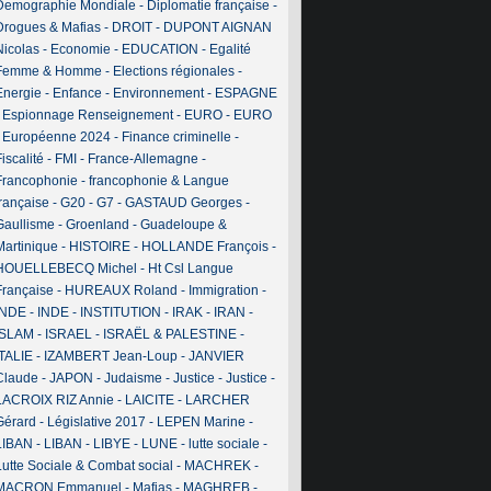
Demographie Mondiale
-
Diplomatie française
-
Drogues & Mafias
-
DROIT
-
DUPONT AIGNAN
Nicolas
-
Economie
-
EDUCATION
-
Egalité
Femme & Homme
-
Elections régionales
-
Energie
-
Enfance
-
Environnement
-
ESPAGNE
-
Espionnage Renseignement
-
EURO
-
EURO
-
Européenne 2024
-
Finance criminelle
-
iscalité
-
FMI
-
France-Allemagne
-
Francophonie
-
francophonie & Langue
française
-
G20
-
G7
-
GASTAUD Georges
-
Gaullisme
-
Groenland
-
Guadeloupe &
Martinique
-
HISTOIRE
-
HOLLANDE François
-
HOUELLEBECQ Michel
-
Ht Csl Langue
Française
-
HUREAUX Roland
-
Immigration
-
INDE
-
INDE
-
INSTITUTION
-
IRAK
-
IRAN
-
ISLAM
-
ISRAEL
-
ISRAËL & PALESTINE
-
ITALIE
-
IZAMBERT Jean-Loup
-
JANVIER
Claude
-
JAPON
-
Judaisme
-
Justice
-
Justice
-
LACROIX RIZ Annie
-
LAICITE
-
LARCHER
Gérard
-
Législative 2017
-
LEPEN Marine
-
LIBAN
-
LIBAN
-
LIBYE
-
LUNE
-
lutte sociale
-
Lutte Sociale & Combat social
-
MACHREK
-
MACRON Emmanuel
-
Mafias
-
MAGHREB
-