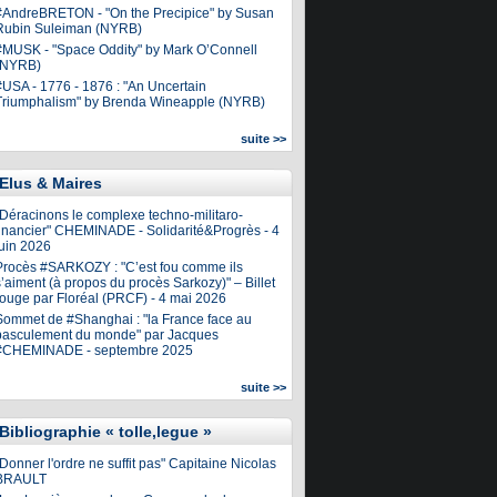
#AndreBRETON - "On the Precipice" by Susan
Rubin Suleiman (NYRB)
#MUSK - "Space Oddity" by Mark O’Connell
(NYRB)
#USA - 1776 - 1876 : "An Uncertain
Triumphalism" by Brenda Wineapple (NYRB)
suite >>
Elus & Maires
"Déracinons le complexe techno-militaro-
financier" CHEMINADE - Solidarité&Progrès - 4
juin 2026
Procès #SARKOZY : "C’est fou comme ils
’aiment (à propos du procès Sarkozy)" – Billet
rouge par Floréal (PRCF) - 4 mai 2026
Sommet de #Shanghai : "la France face au
basculement du monde" par Jacques
#CHEMINADE - septembre 2025
suite >>
Bibliographie « tolle,legue »
Donner l'ordre ne suffit pas" Capitaine Nicolas
BRAULT