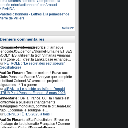
"Les Lumières sombres. Comprendre la
pensée néoréactionnaire" par Arnaud
MIRANDA
Paroles d'honneur - Lettres à la jeunesse" de
ierre de Villiers
suite >>
Derniers commentaires
ottomansefevideempirebrics :
l’arnaque
genocideJOE,demonENformeHumaîne,ET SES
ACOLYTES, utilisent la tech.Vimanas Vimanas
de la zone 51: ; c’est là Lanka base échange…
sur
PÉTROLE : "Le secret des sept soeurs"
(Géostratégie)
Paul De Florant :
Texte excellent ! Bravo aux
Clubs Penser la France ! Analyse que complète
e brillant Colonel AC avec des projections
ulgurantes : * "La guerre…
sur
#IRAN : « Le suicide assisté de Donald
#TRUMP » #PenserlaFrance - 8 mars 2026
Anne-Marie :
De la France. Oui, la France est
confrontée à plusieurs changements
stratégiques mondiaux, comme le dit Jean-Luc
Pujo. Et comme le souligne le…
sur
BONNES FÊTES 2025 à tous !
Paul De Florant :
#EtatPalestinien : Erreur en
décalage de la diplomatie Française ! Comme
le disent les Clubs #PenserlaFrance