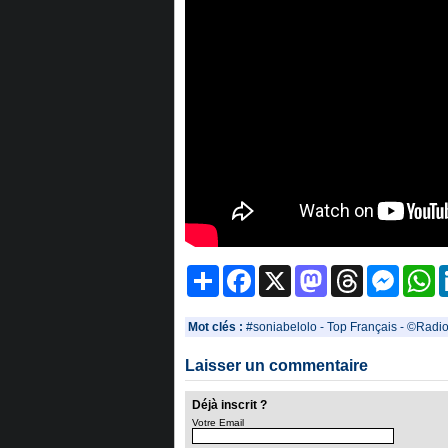
Partager
Facebook
X
Mastodon
Threads
Messeng
W
Mot clés :
#soniabelolo
-
Top Français
-
©Radio
Laisser un commentaire
Déjà inscrit ?
Votre Email