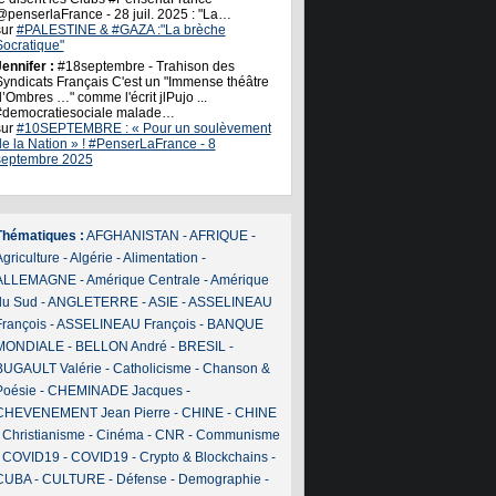
@penserlaFrance - 28 juil. 2025 : "La…
sur
#PALESTINE & #GAZA :"La brèche
Socratique"
ennifer :
#18septembre - Trahison des
Syndicats Français C'est un "Immense théâtre
’Ombres …" comme l'écrit jlPujo ...
#democratiesociale malade…
sur
#10SEPTEMBRE : « Pour un soulèvement
de la Nation » ! #PenserLaFrance - 8
septembre 2025
Thématiques :
AFGHANISTAN
-
AFRIQUE
-
griculture
-
Algérie
-
Alimentation
-
ALLEMAGNE
-
Amérique Centrale
-
Amérique
du Sud
-
ANGLETERRE
-
ASIE
-
ASSELINEAU
François
-
ASSELINEAU François
-
BANQUE
MONDIALE
-
BELLON André
-
BRESIL
-
BUGAULT Valérie
-
Catholicisme
-
Chanson &
Poésie
-
CHEMINADE Jacques
-
CHEVENEMENT Jean Pierre
-
CHINE
-
CHINE
-
Christianisme
-
Cinéma
-
CNR
-
Communisme
-
COVID19
-
COVID19
-
Crypto & Blockchains
-
CUBA
-
CULTURE
-
Défense
-
Demographie
-