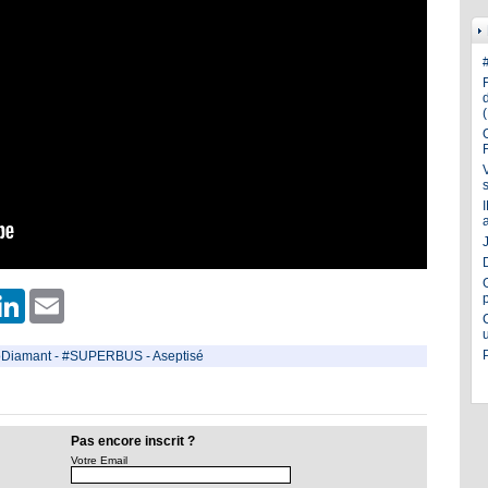
J
er
hatsApp
LinkedIn
Email
Diamant
-
#SUPERBUS
-
Aseptisé
Pas encore inscrit ?
Votre Email