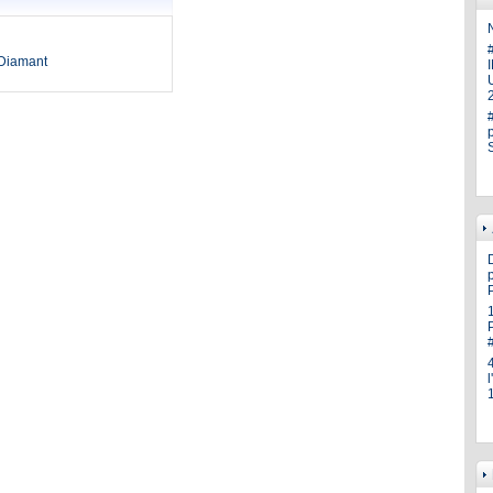
N
oDiamant
U
p