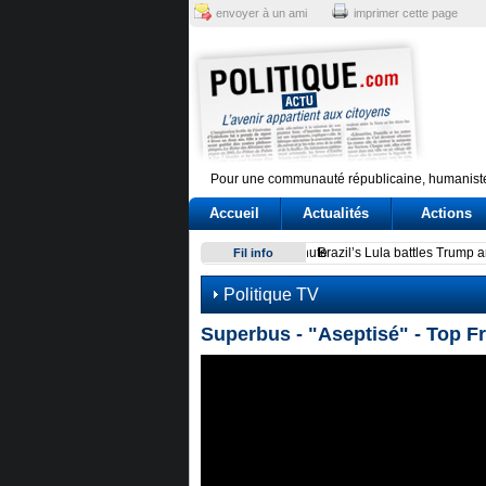
envoyer à un ami
imprimer cette page
Pour une communauté républicaine, humaniste
Accueil
Actualités
Actions
Brazil’s Lula battles Trump 
Fil info
Politique TV
Superbus - "Aseptisé" - Top 