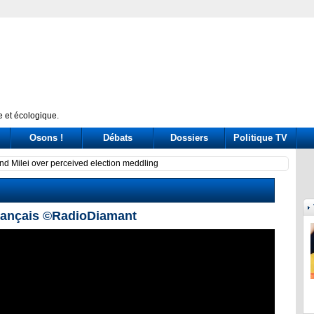
 et écologique.
Osons !
Débats
Dossiers
Politique TV
and Milei over perceived election meddling
Lo psi
Français ©RadioDiamant