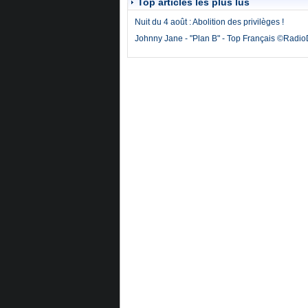
Top articles les plus lus
Nuit du 4 août : Abolition des privilèges !
Johnny Jane - "Plan B" - Top Français ©Radi