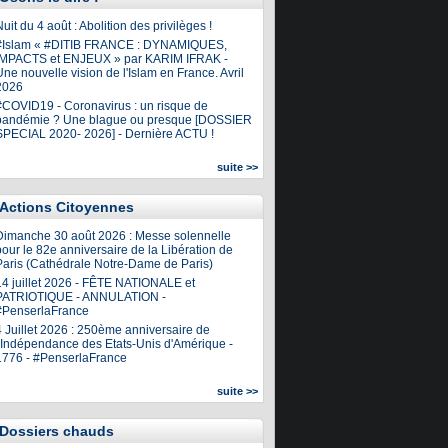
uit du 4 août : Abolition des privilèges !
#Islam « #DITIB FRANCE : DYNAMIQUES,
IMPACTS et ENJEUX » par KARIM IFRAK -
ne nouvelle vision de l'Islam en France. Avril
2026
#COVID19 - Coronavirus : un risque de
pandémie ? Une blague ou presque [DOSSIER
SPECIAL 2020- 2026] - Dernière ACTU !
suite >>
Actions Citoyennes
Dimanche 30 août 2026 : Messe solennelle
our le 82e anniversaire de la Libération de
Paris (Cathédrale Notre-Dame de Paris)
14 juillet 2026 - FÊTE NATIONALE et
PATRIOTIQUE - ANNULATION -
#PenserlaFrance
4 Juillet 2026 : 250ème anniversaire de
l'Indépendance des Etats-Unis d'Amérique -
1776 - #PenserlaFrance
suite >>
Dossiers chauds