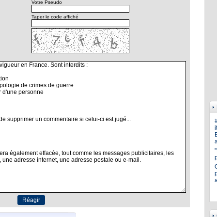
Votre Pseudo
Taper le code affiché
i
E
a
p