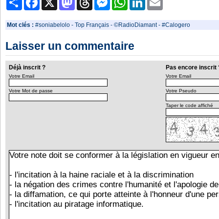
Mot clés :
#soniabelolo
-
Top Français
-
©RadioDiamant
-
#Calogero
Laisser un commentaire
Déjà inscrit ?
Pas encore inscrit 
Votre Email
Votre Email
Votre Mot de passe
Votre Pseudo
Taper le code affiché