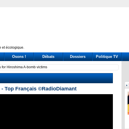
 et écologique.
Osons !
Débats
Dossiers
Politique TV
rs for Hiroshima A-bomb victims
El Si
 - Top Français ©RadioDiamant