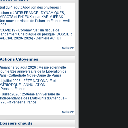
uit du 4 août : Abolition des privilèges !
#Islam « #DITIB FRANCE : DYNAMIQUES,
IMPACTS et ENJEUX » par KARIM IFRAK -
ne nouvelle vision de l'Islam en France. Avril
2026
#COVID19 - Coronavirus : un risque de
pandémie ? Une blague ou presque [DOSSIER
SPECIAL 2020- 2026] - Dernière ACTU !
suite >>
Actions Citoyennes
Dimanche 30 août 2026 : Messe solennelle
our le 82e anniversaire de la Libération de
Paris (Cathédrale Notre-Dame de Paris)
14 juillet 2026 - FÊTE NATIONALE et
PATRIOTIQUE - ANNULATION -
#PenserlaFrance
4 Juillet 2026 : 250ème anniversaire de
l'Indépendance des Etats-Unis d'Amérique -
1776 - #PenserlaFrance
suite >>
Dossiers chauds