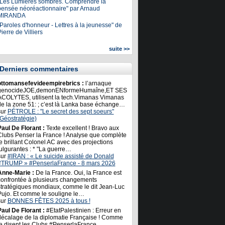
"Les Lumières sombres. Comprendre la
pensée néoréactionnaire" par Arnaud
MIRANDA
Paroles d'honneur - Lettres à la jeunesse" de
ierre de Villiers
suite >>
Derniers commentaires
ottomansefevideempirebrics :
l’arnaque
genocideJOE,demonENformeHumaîne,ET SES
ACOLYTES, utilisent la tech.Vimanas Vimanas
de la zone 51: ; c’est là Lanka base échange…
sur
PÉTROLE : "Le secret des sept soeurs"
(Géostratégie)
Paul De Florant :
Texte excellent ! Bravo aux
Clubs Penser la France ! Analyse que complète
e brillant Colonel AC avec des projections
ulgurantes : * "La guerre…
sur
#IRAN : « Le suicide assisté de Donald
#TRUMP » #PenserlaFrance - 8 mars 2026
Anne-Marie :
De la France. Oui, la France est
confrontée à plusieurs changements
stratégiques mondiaux, comme le dit Jean-Luc
Pujo. Et comme le souligne le…
sur
BONNES FÊTES 2025 à tous !
Paul De Florant :
#EtatPalestinien : Erreur en
décalage de la diplomatie Française ! Comme
le disent les Clubs #PenserlaFrance