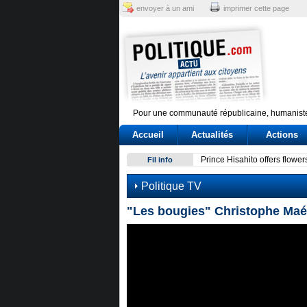
envoyer à un ami
imprimer cette page
Pour une communauté républicaine, humaniste
Accueil
Actualités
Actions
Prince Hisahito offers flowe
Fil info
Politique TV
"Les bougies" Christophe Maé