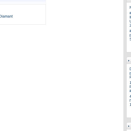
N
oDiamant
U
p