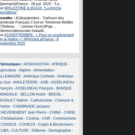
@penserlaFrance - 28 juil. 2025 : "La…
sur
#PALESTINE & #GAZA :"La brèche
Socratique"
ennifer :
#18septembre - Trahison des
Syndicats Français C'est un "Immense théâtre
’Ombres …" comme l'écrit jlPujo ...
#democratiesociale malade…
sur
#10SEPTEMBRE : « Pour un soulèvement
de la Nation » ! #PenserLaFrance - 8
septembre 2025
Thématiques :
AFGHANISTAN
-
AFRIQUE
-
griculture
-
Algérie
-
Alimentation
-
ALLEMAGNE
-
Amérique Centrale
-
Amérique
du Sud
-
ANGLETERRE
-
ASIE
-
ASSELINEAU
François
-
ASSELINEAU François
-
BANQUE
MONDIALE
-
BELLON André
-
BRESIL
-
BUGAULT Valérie
-
Catholicisme
-
Chanson &
Poésie
-
CHEMINADE Jacques
-
CHEVENEMENT Jean Pierre
-
CHINE
-
CHINE
-
Christianisme
-
Cinéma
-
CNR
-
Communisme
-
COVID19
-
COVID19
-
Crypto & Blockchains
-
CUBA
-
CULTURE
-
Défense
-
Demographie
-