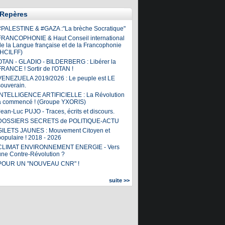
Repères
#PALESTINE & #GAZA :"La brèche Socratique"
FRANCOPHONIE & Haut Conseil international
de la Langue française et de la Francophonie
(HCILFF)
OTAN - GLADIO - BILDERBERG : Libérer la
FRANCE ! Sortir de l'OTAN !
VENEZUELA 2019/2026 : Le peuple est LE
souverain.
INTELLIGENCE ARTIFICIELLE : La Révolution
a commencé ! (Groupe YXORIS)
ean-Luc PUJO - Traces, écrits et discours.
DOSSIERS SECRETS de POLITIQUE-ACTU
GILETS JAUNES : Mouvement Citoyen et
populaire ! 2018 - 2026
CLIMAT ENVIRONNEMENT ENERGIE - Vers
une Contre-Révolution ?
POUR UN "NOUVEAU CNR" !
suite >>