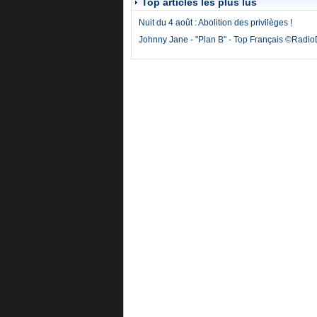
Top articles les plus lus
Nuit du 4 août : Abolition des privilèges !
Johnny Jane - "Plan B" - Top Français ©Radi