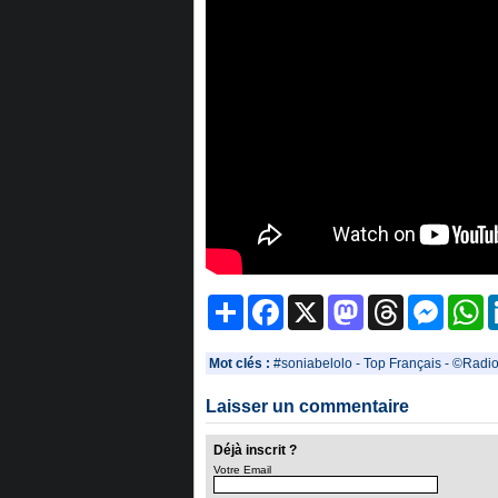
Partager
Facebook
X
Mastodon
Threads
Messeng
W
Mot clés :
#soniabelolo
-
Top Français
-
©Radio
Laisser un commentaire
Déjà inscrit ?
Votre Email