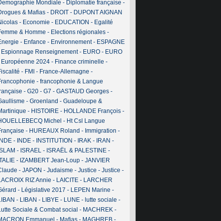
Demographie Mondiale
-
Diplomatie française
-
Drogues & Mafias
-
DROIT
-
DUPONT AIGNAN
Nicolas
-
Economie
-
EDUCATION
-
Egalité
Femme & Homme
-
Elections régionales
-
Energie
-
Enfance
-
Environnement
-
ESPAGNE
-
Espionnage Renseignement
-
EURO
-
EURO
-
Européenne 2024
-
Finance criminelle
-
iscalité
-
FMI
-
France-Allemagne
-
Francophonie
-
francophonie & Langue
française
-
G20
-
G7
-
GASTAUD Georges
-
Gaullisme
-
Groenland
-
Guadeloupe &
Martinique
-
HISTOIRE
-
HOLLANDE François
-
HOUELLEBECQ Michel
-
Ht Csl Langue
Française
-
HUREAUX Roland
-
Immigration
-
INDE
-
INDE
-
INSTITUTION
-
IRAK
-
IRAN
-
ISLAM
-
ISRAEL
-
ISRAËL & PALESTINE
-
ITALIE
-
IZAMBERT Jean-Loup
-
JANVIER
Claude
-
JAPON
-
Judaisme
-
Justice
-
Justice
-
LACROIX RIZ Annie
-
LAICITE
-
LARCHER
Gérard
-
Législative 2017
-
LEPEN Marine
-
LIBAN
-
LIBAN
-
LIBYE
-
LUNE
-
lutte sociale
-
Lutte Sociale & Combat social
-
MACHREK
-
MACRON Emmanuel
-
Mafias
-
MAGHREB
-