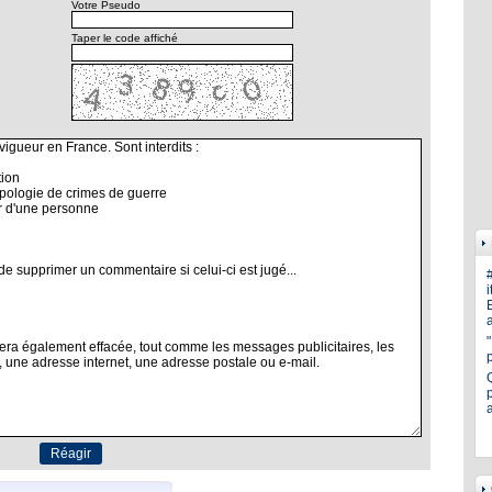
Votre Pseudo
Taper le code affiché
i
E
a
p