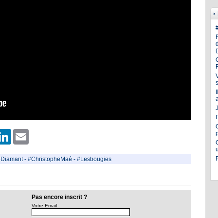
J
er
hatsApp
LinkedIn
Email
Diamant
-
#ChristopheMaé
-
#Lesbougies
Pas encore inscrit ?
Votre Email