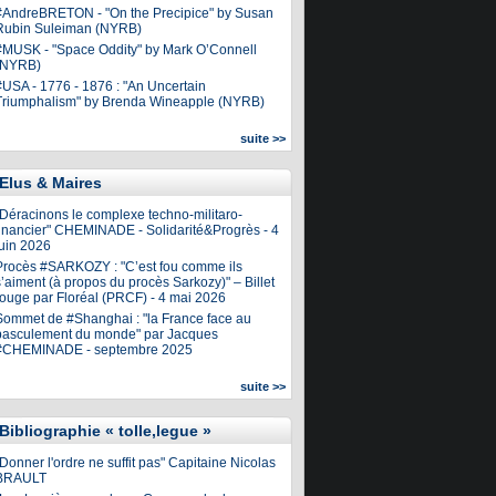
#AndreBRETON - "On the Precipice" by Susan
Rubin Suleiman (NYRB)
#MUSK - "Space Oddity" by Mark O’Connell
(NYRB)
#USA - 1776 - 1876 : "An Uncertain
Triumphalism" by Brenda Wineapple (NYRB)
suite >>
Elus & Maires
"Déracinons le complexe techno-militaro-
financier" CHEMINADE - Solidarité&Progrès - 4
juin 2026
Procès #SARKOZY : "C’est fou comme ils
’aiment (à propos du procès Sarkozy)" – Billet
rouge par Floréal (PRCF) - 4 mai 2026
Sommet de #Shanghai : "la France face au
basculement du monde" par Jacques
#CHEMINADE - septembre 2025
suite >>
Bibliographie « tolle,legue »
Donner l'ordre ne suffit pas" Capitaine Nicolas
BRAULT