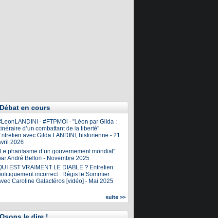
Débat en cours
#LeonLANDINI - #FTPMOI - "Léon par Gilda :
tinéraire d’un combattant de la liberté"
ntretien avec Gilda LANDINI, historienne - 21
vril 2026
"Le phantasme d’un gouvernement mondial"
par André Bellon - Novembre 2025
QUI EST VRAIMENT LE DIABLE ? Entretien
olitiquement incorrect : Régis le Sommier
avec Caroline Galactéros [vidéo] - Mai 2025
suite >>
Osons le dire !