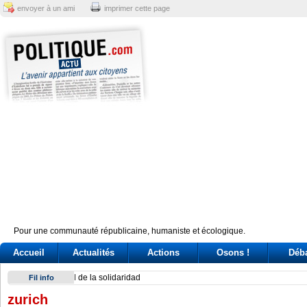
envoyer à un ami
imprimer cette page
Pour une communauté républicaine, humaniste et écologique.
Accueil
Actualités
Actions
Osons !
Déb
Exodus: West Bank hardships drive out Palestinian Christian
Fil info
zurich