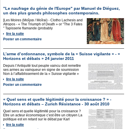
"Le naufrage du génie de l'Europe" par Manuel de Diéguez,
un des plus grands philosophes contemporains.
[Les Moires (Μοῖραι / Moîrai) - Clotho Lachesis and
Atropos - « The Triumph of Death » or “The 3 Fates
” Tapisserie flamande (probably
lire la suite
Poster un commentaire
L’arme d’ordonnance, symbole de la « Suisse vigilante » - «
Horizons et débats » 24 janvier 2011
Depuis l’Antiquité tout peuple vaincu doit remettre
ses armes au vainqueur en signe de soumission
Non à l’affaiblissement de la « Suisse vigilante »
lire la suite
Poster un commentaire
« Quel sens et quelle légitimité pour la croissance ? » -
Horizons et débats – Zurich Résistance - 30 août 2010
Quel sens et quelle légitimité pour la croissance ?
Etre un acteur économique c’est être un citoyen La
politique est en retard sur le débat par Karl
lire la suite