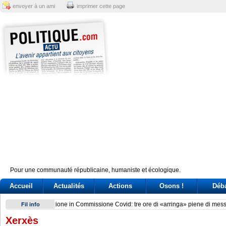
envoyer à un ami
imprimer cette page
Pour une communauté républicaine, humaniste et écologique.
Accueil
Actualités
Actions
Osons !
Déb
Delmastro, chat oscurate. Tre ricorsi alla Consulta per l’acce
Fil info
Xerxès