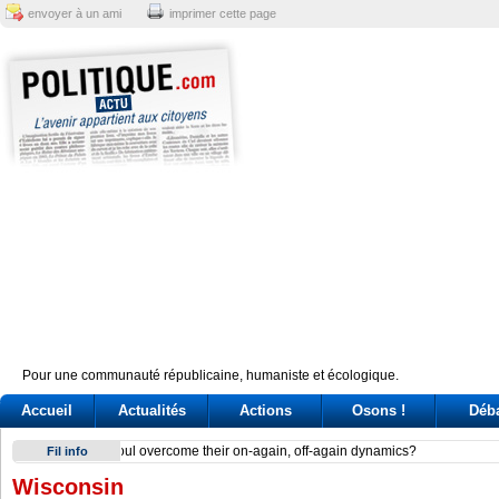
envoyer à un ami
imprimer cette page
Pour une communauté républicaine, humaniste et écologique.
Accueil
Actualités
Actions
Osons !
Déb
Delmastro, bagarre sulle chat. La Camera nega l’utilizzo e B
Fil info
Wisconsin