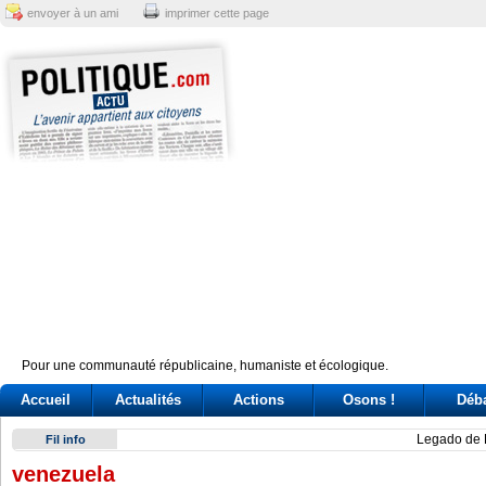
envoyer à un ami
imprimer cette page
Pour une communauté républicaine, humaniste et écologique.
Accueil
Actualités
Actions
Osons !
Déb
Legado de Fidel Castro se agiganta, afirman en Uruguay
Fil info
venezuela