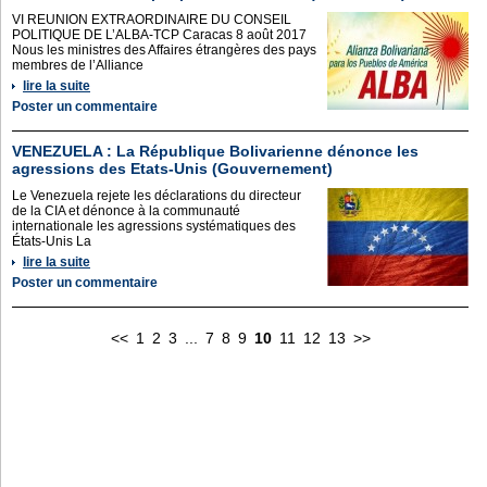
VI REUNION EXTRAORDINAIRE DU CONSEIL
POLITIQUE DE L’ALBA-TCP Caracas 8 août 2017
Nous les ministres des Affaires étrangères des pays
membres de l’Alliance
lire la suite
Poster un commentaire
VENEZUELA : La République Bolivarienne dénonce les
agressions des Etats-Unis (Gouvernement)
Le Venezuela rejete les déclarations du directeur
de la CIA et dénonce à la communauté
internationale les agressions systématiques des
États-Unis La
lire la suite
Poster un commentaire
<<
1
2
3
...
7
8
9
10
11
12
13
>>