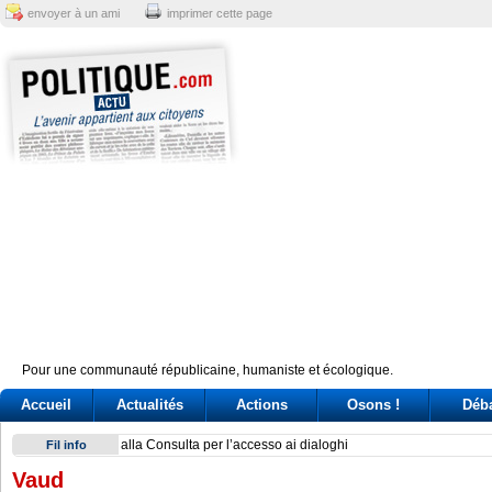
envoyer à un ami
imprimer cette page
Pour une communauté républicaine, humaniste et écologique.
Accueil
Actualités
Actions
Osons !
Déb
Un’associazione del Nord: la sfida dei governatori nella Pont
Fil info
Vaud