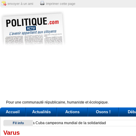
envoyer à un ami
imprimer cette page
Pour une communauté républicaine, humaniste et écologique.
Accueil
Actualités
Actions
Osons !
Déb
Exodus: West Bank hardships drive out Palestinian Christian
Fil info
Varus