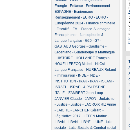
Homme
-
Elections régionales
-
Energie
-
Enfance
-
Environnement
-
ESPAGNE
-
Espionnage
Renseignement
-
EURO
-
EURO
-
J
Européenne 2024
-
Finance criminelle
d
-
Fiscalité
-
FMI
-
France-Allemagne
-
Francophonie
-
francophonie &
Langue française
-
G20
-
G7
-
GASTAUD Georges
-
Gaullisme
-
Groenland
-
Guadeloupe & Martinique
-
HISTOIRE
-
HOLLANDE François
-
HOUELLEBECQ Michel
-
Ht Csl
A
Langue Française
-
HUREAUX Roland
-
Immigration
-
INDE
-
INDE
-
INSTITUTION
-
IRAK
-
IRAN
-
ISLAM
-
ISRAEL
-
ISRAËL & PALESTINE
-
ITALIE
-
IZAMBERT Jean-Loup
-
JANVIER Claude
-
JAPON
-
Judaisme
-
Justice
-
Justice
-
LACROIX RIZ Annie
-
LAICITE
-
LARCHER Gérard
-
Législative 2017
-
LEPEN Marine
-
LIBAN
-
LIBAN
-
LIBYE
-
LUNE
-
lutte
sociale
-
Lutte Sociale & Combat social