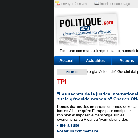
envoyer à un ami
imprimer cette page
Pour une communauté républicaine, humaniste
Accueil
Actualités
Actions
Legado de Fidel Castro se a
Fil info
TPI
"Les secrets de la justice internation
sur le génocide rwandais" Charles O
Depuis dix ans des pressions énormes s'exercen
tant en Afrique qu'en Europe pour manipuler
l'opinion et imposer le mensonge sur les
événements du Rwanda Ayant obtenu des
lire la suite
Poster un commentaire