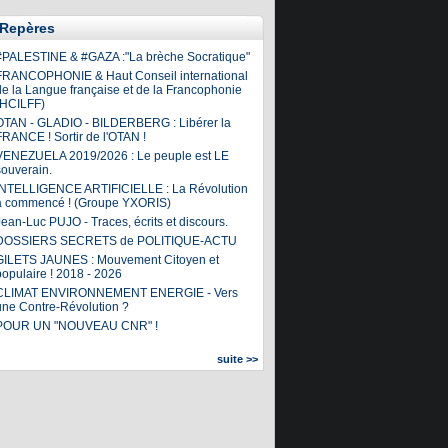
Repères
#PALESTINE & #GAZA :"La brèche Socratique"
FRANCOPHONIE & Haut Conseil international
de la Langue française et de la Francophonie
(HCILFF)
OTAN - GLADIO - BILDERBERG : Libérer la
FRANCE ! Sortir de l'OTAN !
VENEZUELA 2019/2026 : Le peuple est LE
souverain.
INTELLIGENCE ARTIFICIELLE : La Révolution
a commencé ! (Groupe YXORIS)
ean-Luc PUJO - Traces, écrits et discours.
DOSSIERS SECRETS de POLITIQUE-ACTU
GILETS JAUNES : Mouvement Citoyen et
populaire ! 2018 - 2026
CLIMAT ENVIRONNEMENT ENERGIE - Vers
une Contre-Révolution ?
POUR UN "NOUVEAU CNR" !
suite >>