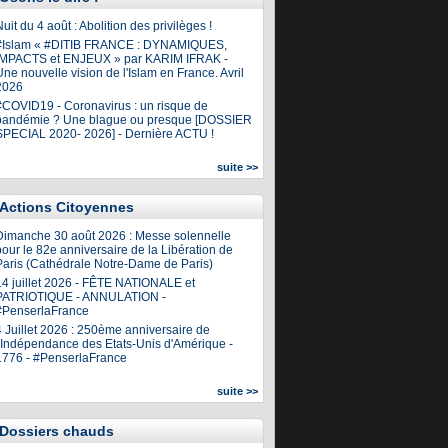
uit du 4 août : Abolition des privilèges !
#Islam « #DITIB FRANCE : DYNAMIQUES,
IMPACTS et ENJEUX » par KARIM IFRAK -
ne nouvelle vision de l'Islam en France. Avril
2026
#COVID19 - Coronavirus : un risque de
pandémie ? Une blague ou presque [DOSSIER
SPECIAL 2020- 2026] - Dernière ACTU !
suite >>
Actions Citoyennes
Dimanche 30 août 2026 : Messe solennelle
our le 82e anniversaire de la Libération de
Paris (Cathédrale Notre-Dame de Paris)
14 juillet 2026 - FÊTE NATIONALE et
PATRIOTIQUE - ANNULATION -
#PenserlaFrance
4 Juillet 2026 : 250ème anniversaire de
l'Indépendance des Etats-Unis d'Amérique -
1776 - #PenserlaFrance
suite >>
Dossiers chauds