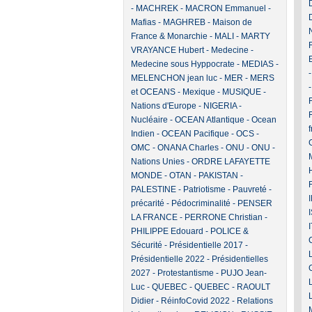
-
MACHREK
-
MACRON Emmanuel
-
Mafias
-
MAGHREB
-
Maison de
France & Monarchie
-
MALI
-
MARTY
VRAYANCE Hubert
-
Medecine
-
Medecine sous Hyppocrate
-
MEDIAS
-
MELENCHON jean luc
-
MER
-
MERS
et OCEANS
-
Mexique
-
MUSIQUE
-
F
Nations d'Europe
-
NIGERIA
-
Nucléaire
-
OCEAN Atlantique
-
Ocean
Indien
-
OCEAN Pacifique
-
OCS
-
OMC
-
ONANA Charles
-
ONU
-
ONU -
Nations Unies
-
ORDRE LAFAYETTE
MONDE
-
OTAN
-
PAKISTAN
-
PALESTINE
-
Patriotisme
-
Pauvreté -
précarité
-
Pédocriminalité
-
PENSER
LA FRANCE
-
PERRONE Christian
-
PHILIPPE Edouard
-
POLICE &
Sécurité
-
Présidentielle 2017
-
Présidentielle 2022
-
Présidentielles
2027
-
Protestantisme
-
PUJO Jean-
Luc
-
QUEBEC
-
QUEBEC
-
RAOULT
Didier
-
RéinfoCovid 2022
-
Relations