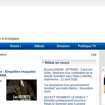
 et écologique.
Osons !
Débats
Dossiers
Politique TV
giganta, afirman en Uruguay
Quand
Débat en cours
#LeonLANDINI - #FTPMOI - "Léon par
ale : Enquêtes truquées
Gilda : itinéraire d’un combattant de la
NANA
liberté" Entretien avec Gilda LANDINI,
historienne - 21 avril 2026
t
"Le phantasme d’un gouvernement
mondial" par André Bellon - Novembre
2025
QUI EST VRAIMENT LE DIABLE ?
Entretien politiquement incorrect :
Régis le Sommier avec Caroline