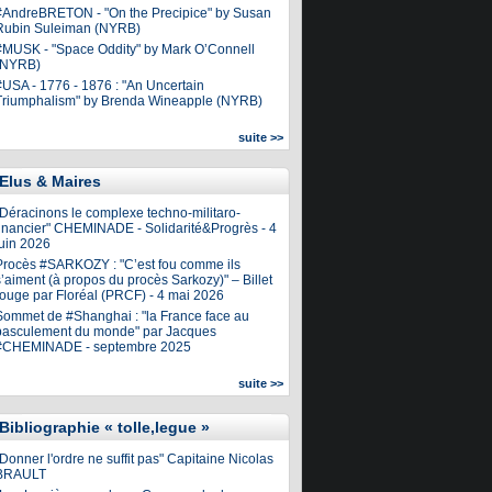
#AndreBRETON - "On the Precipice" by Susan
Rubin Suleiman (NYRB)
#MUSK - "Space Oddity" by Mark O’Connell
(NYRB)
#USA - 1776 - 1876 : "An Uncertain
Triumphalism" by Brenda Wineapple (NYRB)
suite >>
Elus & Maires
"Déracinons le complexe techno-militaro-
financier" CHEMINADE - Solidarité&Progrès - 4
juin 2026
Procès #SARKOZY : "C’est fou comme ils
’aiment (à propos du procès Sarkozy)" – Billet
rouge par Floréal (PRCF) - 4 mai 2026
Sommet de #Shanghai : "la France face au
basculement du monde" par Jacques
#CHEMINADE - septembre 2025
suite >>
Bibliographie « tolle,legue »
Donner l'ordre ne suffit pas" Capitaine Nicolas
BRAULT