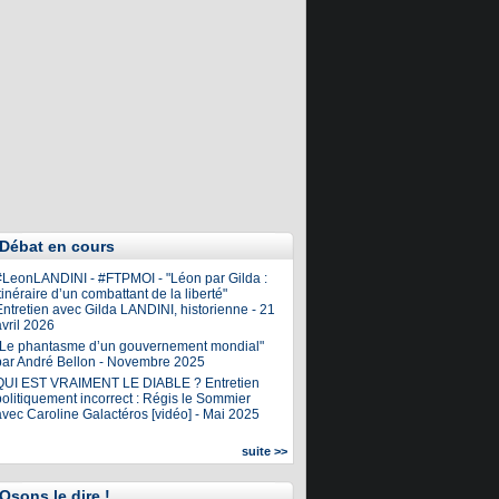
Débat en cours
#LeonLANDINI - #FTPMOI - "Léon par Gilda :
tinéraire d’un combattant de la liberté"
ntretien avec Gilda LANDINI, historienne - 21
vril 2026
"Le phantasme d’un gouvernement mondial"
par André Bellon - Novembre 2025
QUI EST VRAIMENT LE DIABLE ? Entretien
olitiquement incorrect : Régis le Sommier
avec Caroline Galactéros [vidéo] - Mai 2025
suite >>
Osons le dire !