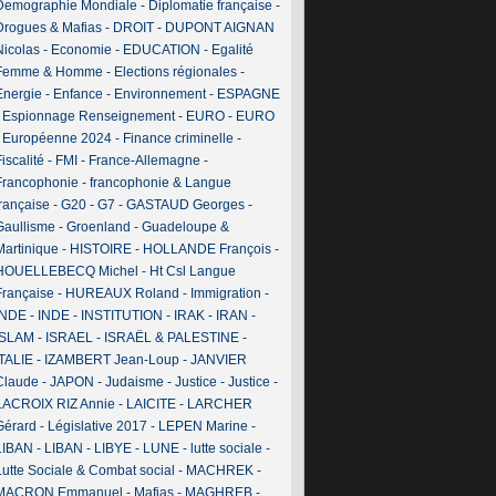
Demographie Mondiale
-
Diplomatie française
-
Drogues & Mafias
-
DROIT
-
DUPONT AIGNAN
Nicolas
-
Economie
-
EDUCATION
-
Egalité
Femme & Homme
-
Elections régionales
-
Energie
-
Enfance
-
Environnement
-
ESPAGNE
-
Espionnage Renseignement
-
EURO
-
EURO
-
Européenne 2024
-
Finance criminelle
-
iscalité
-
FMI
-
France-Allemagne
-
Francophonie
-
francophonie & Langue
française
-
G20
-
G7
-
GASTAUD Georges
-
Gaullisme
-
Groenland
-
Guadeloupe &
Martinique
-
HISTOIRE
-
HOLLANDE François
-
HOUELLEBECQ Michel
-
Ht Csl Langue
Française
-
HUREAUX Roland
-
Immigration
-
INDE
-
INDE
-
INSTITUTION
-
IRAK
-
IRAN
-
ISLAM
-
ISRAEL
-
ISRAËL & PALESTINE
-
ITALIE
-
IZAMBERT Jean-Loup
-
JANVIER
Claude
-
JAPON
-
Judaisme
-
Justice
-
Justice
-
LACROIX RIZ Annie
-
LAICITE
-
LARCHER
Gérard
-
Législative 2017
-
LEPEN Marine
-
LIBAN
-
LIBAN
-
LIBYE
-
LUNE
-
lutte sociale
-
Lutte Sociale & Combat social
-
MACHREK
-
MACRON Emmanuel
-
Mafias
-
MAGHREB
-