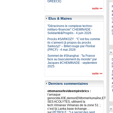
GREECE)
N
suite >>
Elus & Maires
U
"Déracinons le complexe techno-
militaro-financier" CHEMINADE -
Solidarité&Progrès - 4 juin 2026
Procès #SARKOZY : "C’est fou comme
ils s’aiment (à propos du procès
Sarkozy)" – Billet rouge par Floréal
(PRCF) - 4 mai 2026
Sommet de #Shanghai : "la France
face au basculement du monde" par
Jacques #CHEMINADE - septembre
p
2025
suite >>
Derniers commentaires
ottomansefevideempirebrics :
l’arnaque
genocideJOE,demonENformeHumaîne,ET
SES ACOLYTES, utilisent la
tech.Vimanas Vimanas de la zone 51: ;
c’est là Lanka base échange…
sur
PÉTROLE : "Le secret des sept