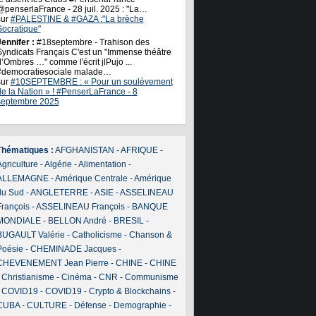
@penserlaFrance - 28 juil. 2025 : "La…
sur
#PALESTINE & #GAZA :"La brèche
Socratique"
ennifer :
#18septembre - Trahison des
Syndicats Français C'est un "Immense théâtre
’Ombres …" comme l'écrit jlPujo ...
#democratiesociale malade…
sur
#10SEPTEMBRE : « Pour un soulèvement
de la Nation » ! #PenserLaFrance - 8
septembre 2025
Thématiques :
AFGHANISTAN
-
AFRIQUE
-
griculture
-
Algérie
-
Alimentation
-
ALLEMAGNE
-
Amérique Centrale
-
Amérique
du Sud
-
ANGLETERRE
-
ASIE
-
ASSELINEAU
François
-
ASSELINEAU François
-
BANQUE
MONDIALE
-
BELLON André
-
BRESIL
-
BUGAULT Valérie
-
Catholicisme
-
Chanson &
Poésie
-
CHEMINADE Jacques
-
CHEVENEMENT Jean Pierre
-
CHINE
-
CHINE
-
Christianisme
-
Cinéma
-
CNR
-
Communisme
-
COVID19
-
COVID19
-
Crypto & Blockchains
-
CUBA
-
CULTURE
-
Défense
-
Demographie
-