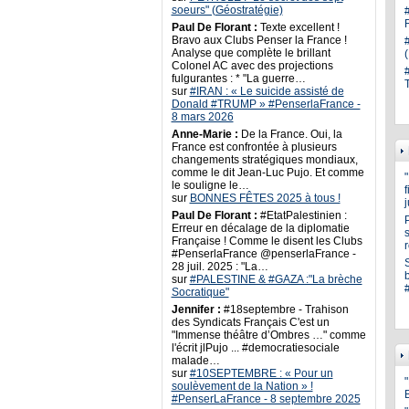
soeurs" (Géostratégie)
Paul De Florant :
Texte excellent !
Bravo aux Clubs Penser la France !
Analyse que complète le brillant
Colonel AC avec des projections
fulgurantes : * "La guerre…
sur
#IRAN : « Le suicide assisté de
Donald #TRUMP » #PenserlaFrance -
8 mars 2026
Anne-Marie :
De la France. Oui, la
France est confrontée à plusieurs
changements stratégiques mondiaux,
comme le dit Jean-Luc Pujo. Et comme
le souligne le…
sur
BONNES FÊTES 2025 à tous !
Paul De Florant :
#EtatPalestinien :
Erreur en décalage de la diplomatie
s
Française ! Comme le disent les Clubs
#PenserlaFrance @penserlaFrance -
28 juil. 2025 : "La…
sur
#PALESTINE & #GAZA :"La brèche
Socratique"
Jennifer :
#18septembre - Trahison
des Syndicats Français C'est un
"Immense théâtre d’Ombres …" comme
l'écrit jlPujo ... #democratiesociale
malade…
sur
#10SEPTEMBRE : « Pour un
"
soulèvement de la Nation » !
#PenserLaFrance - 8 septembre 2025