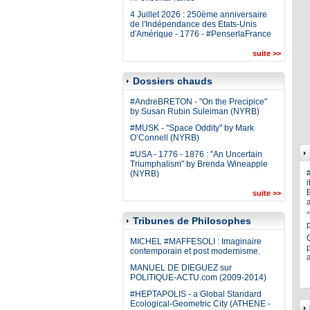
4 Juillet 2026 : 250ème anniversaire
de l'Indépendance des Etats-Unis
d'Amérique - 1776 - #PenserlaFrance
suite >>
Dossiers chauds
#AndreBRETON - "On the Precipice"
by Susan Rubin Suleiman (NYRB)
#MUSK - "Space Oddity" by Mark
O’Connell (NYRB)
#USA - 1776 - 1876 : "An Uncertain
Triumphalism" by Brenda Wineapple
(NYRB)
i
E
suite >>
a
Tribunes de Philosophes
MICHEL #MAFFESOLI : Imaginaire
p
contemporain et post modernisme.
MANUEL DE DIEGUEZ sur
POLITIQUE-ACTU.com (2009-2014)
#HEPTAPOLIS - a Global Standard
Ecological-Geometric City (ATHENE -