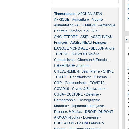
Thématiques :
AFGHANISTAN
-
"
P
AFRIQUE
-
Agriculture
-
Algérie
-
Alimentation
-
ALLEMAGNE
-
Amérique
Centrale
-
Amérique du Sud
-
ANGLETERRE
-
ASIE
-
ASSELINEAU
François
-
ASSELINEAU François
-
BANQUE MONDIALE
-
BELLON André
-
BRESIL
-
BUGAULT Valérie
-
Catholicisme
-
Chanson & Poésie
-
CHEMINADE Jacques
-
CHEVENEMENT Jean Pierre
-
CHINE
-
CHINE
-
Christianisme
-
Cinéma
-
l
CNR
-
Communisme
-
COVID19
-
f
COVID19
-
Crypto & Blockchains
-
CUBA
-
CULTURE
-
Défense
-
Demographie
-
Demographie
Mondiale
-
Diplomatie française
-
Drogues & Mafias
-
DROIT
-
DUPONT
AIGNAN Nicolas
-
Economie
-
EDUCATION
-
Egalité Femme &