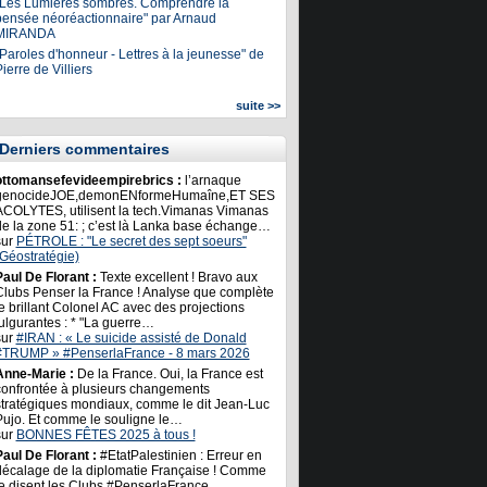
"Les Lumières sombres. Comprendre la
pensée néoréactionnaire" par Arnaud
MIRANDA
Paroles d'honneur - Lettres à la jeunesse" de
ierre de Villiers
suite >>
Derniers commentaires
ottomansefevideempirebrics :
l’arnaque
genocideJOE,demonENformeHumaîne,ET SES
ACOLYTES, utilisent la tech.Vimanas Vimanas
de la zone 51: ; c’est là Lanka base échange…
sur
PÉTROLE : "Le secret des sept soeurs"
(Géostratégie)
Paul De Florant :
Texte excellent ! Bravo aux
Clubs Penser la France ! Analyse que complète
e brillant Colonel AC avec des projections
ulgurantes : * "La guerre…
sur
#IRAN : « Le suicide assisté de Donald
#TRUMP » #PenserlaFrance - 8 mars 2026
Anne-Marie :
De la France. Oui, la France est
confrontée à plusieurs changements
stratégiques mondiaux, comme le dit Jean-Luc
Pujo. Et comme le souligne le…
sur
BONNES FÊTES 2025 à tous !
Paul De Florant :
#EtatPalestinien : Erreur en
décalage de la diplomatie Française ! Comme
le disent les Clubs #PenserlaFrance