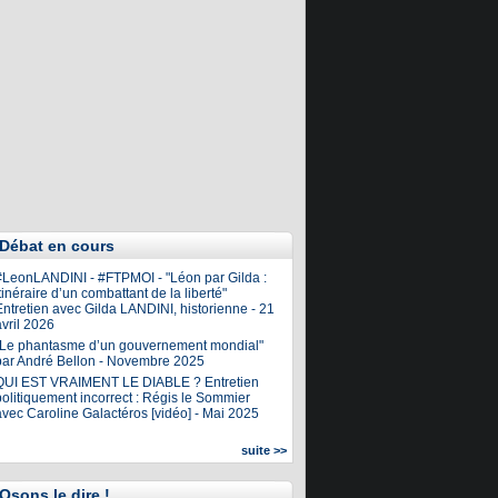
Débat en cours
#LeonLANDINI - #FTPMOI - "Léon par Gilda :
tinéraire d’un combattant de la liberté"
ntretien avec Gilda LANDINI, historienne - 21
vril 2026
"Le phantasme d’un gouvernement mondial"
par André Bellon - Novembre 2025
QUI EST VRAIMENT LE DIABLE ? Entretien
olitiquement incorrect : Régis le Sommier
avec Caroline Galactéros [vidéo] - Mai 2025
suite >>
Osons le dire !