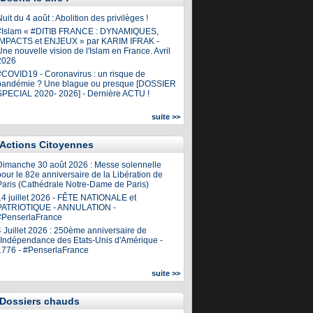
uit du 4 août : Abolition des privilèges !
#Islam « #DITIB FRANCE : DYNAMIQUES,
IMPACTS et ENJEUX » par KARIM IFRAK -
ne nouvelle vision de l'Islam en France. Avril
2026
#COVID19 - Coronavirus : un risque de
pandémie ? Une blague ou presque [DOSSIER
SPECIAL 2020- 2026] - Dernière ACTU !
suite >>
Actions Citoyennes
Dimanche 30 août 2026 : Messe solennelle
our le 82e anniversaire de la Libération de
Paris (Cathédrale Notre-Dame de Paris)
14 juillet 2026 - FÊTE NATIONALE et
PATRIOTIQUE - ANNULATION -
#PenserlaFrance
4 Juillet 2026 : 250ème anniversaire de
l'Indépendance des Etats-Unis d'Amérique -
1776 - #PenserlaFrance
suite >>
Dossiers chauds