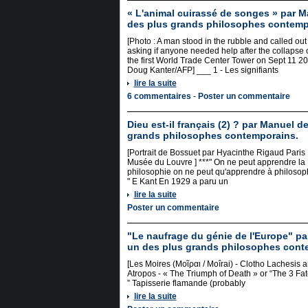
« L'animal cuirassé de songes » par M
des plus grands philosophes contemp
[Photo : A man stood in the rubble and called out
asking if anyone needed help after the collapse 
the first World Trade Center Tower on Sept 11 2
Doug Kanter/AFP] ___ 1 - Les signifiants
lire la suite
6 commentaires
-
Poster un commentaire
Dieu est-il français (2) ? par Manuel d
grands philosophes contemporains.
[Portrait de Bossuet par Hyacinthe Rigaud Paris
Musée du Louvre ] ***" On ne peut apprendre la
philosophie on ne peut qu'apprendre à philosop
" E Kant En 1929 a paru un
lire la suite
Poster un commentaire
"Le naufrage du génie de l'Europe" pa
un des plus grands philosophes cont
[Les Moires (Μοῖραι / Moîrai) - Clotho Lachesis 
Atropos - « The Triumph of Death » or “The 3 Fa
” Tapisserie flamande (probably
lire la suite