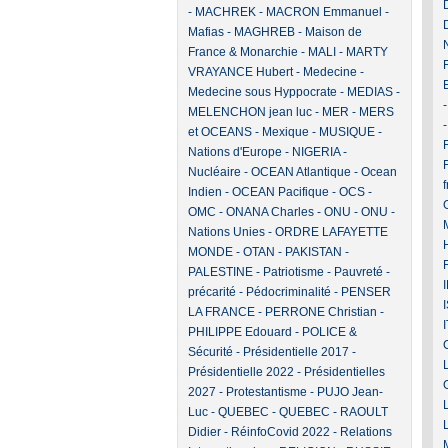
-
MACHREK
-
MACRON Emmanuel
-
Mafias
-
MAGHREB
-
Maison de
France & Monarchie
-
MALI
-
MARTY
VRAYANCE Hubert
-
Medecine
-
Medecine sous Hyppocrate
-
MEDIAS
-
MELENCHON jean luc
-
MER
-
MERS
et OCEANS
-
Mexique
-
MUSIQUE
-
F
Nations d'Europe
-
NIGERIA
-
Nucléaire
-
OCEAN Atlantique
-
Ocean
Indien
-
OCEAN Pacifique
-
OCS
-
OMC
-
ONANA Charles
-
ONU
-
ONU -
Nations Unies
-
ORDRE LAFAYETTE
MONDE
-
OTAN
-
PAKISTAN
-
PALESTINE
-
Patriotisme
-
Pauvreté -
précarité
-
Pédocriminalité
-
PENSER
LA FRANCE
-
PERRONE Christian
-
PHILIPPE Edouard
-
POLICE &
Sécurité
-
Présidentielle 2017
-
Présidentielle 2022
-
Présidentielles
2027
-
Protestantisme
-
PUJO Jean-
Luc
-
QUEBEC
-
QUEBEC
-
RAOULT
Didier
-
RéinfoCovid 2022
-
Relations