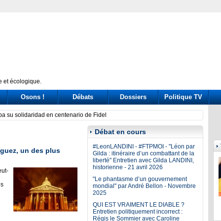
 et écologique.
Osons !
Débats
Dossiers
Politique TV
uba su solidaridad en centenario de Fidel
Calif
Exodus
Débat en cours
#LeonLANDINI - #FTPMOI - "Léon par
guez, un des plus
Gilda : itinéraire d’un combattant de la
liberté" Entretien avec Gilda LANDINI,
historienne - 21 avril 2026
ut-
"Le phantasme d’un gouvernement
es
mondial" par André Bellon - Novembre
2025
QUI EST VRAIMENT LE DIABLE ?
Entretien politiquement incorrect :
Régis le Sommier avec Caroline