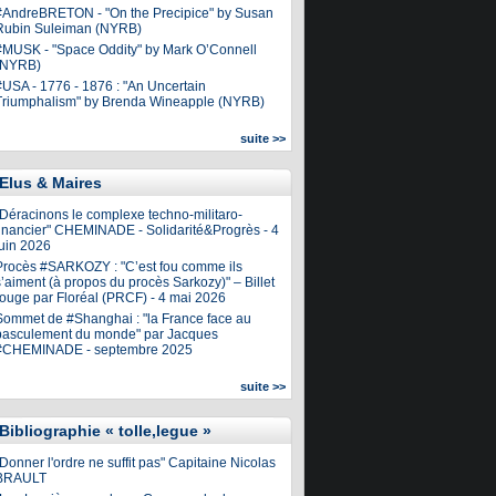
#AndreBRETON - "On the Precipice" by Susan
Rubin Suleiman (NYRB)
#MUSK - "Space Oddity" by Mark O’Connell
(NYRB)
#USA - 1776 - 1876 : "An Uncertain
Triumphalism" by Brenda Wineapple (NYRB)
suite >>
Elus & Maires
"Déracinons le complexe techno-militaro-
financier" CHEMINADE - Solidarité&Progrès - 4
juin 2026
Procès #SARKOZY : "C’est fou comme ils
’aiment (à propos du procès Sarkozy)" – Billet
rouge par Floréal (PRCF) - 4 mai 2026
Sommet de #Shanghai : "la France face au
basculement du monde" par Jacques
#CHEMINADE - septembre 2025
suite >>
Bibliographie « tolle,legue »
Donner l'ordre ne suffit pas" Capitaine Nicolas
BRAULT