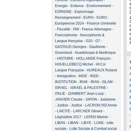
Homme
-
Elections régionales
-
Energie
-
Enfance
-
Environnement
-
ESPAGNE
-
Espionnage
Renseignement
-
EURO
-
EURO
-
J
Européenne 2024
-
Finance criminelle
d
-
Fiscalité
-
FMI
-
France-Allemagne
-
Francophonie
-
francophonie &
Langue française
-
G20
-
G7
-
GASTAUD Georges
-
Gaullisme
-
Groenland
-
Guadeloupe & Martinique
-
HISTOIRE
-
HOLLANDE François
-
HOUELLEBECQ Michel
-
Ht Csl
A
Langue Française
-
HUREAUX Roland
-
Immigration
-
INDE
-
INDE
-
INSTITUTION
-
IRAK
-
IRAN
-
ISLAM
-
ISRAEL
-
ISRAËL & PALESTINE
-
ITALIE
-
IZAMBERT Jean-Loup
-
JANVIER Claude
-
JAPON
-
Judaisme
-
Justice
-
Justice
-
LACROIX RIZ Annie
-
LAICITE
-
LARCHER Gérard
-
Législative 2017
-
LEPEN Marine
-
LIBAN
-
LIBAN
-
LIBYE
-
LUNE
-
lutte
sociale
-
Lutte Sociale & Combat social