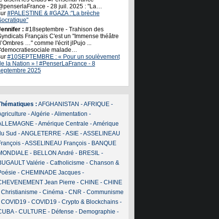
@penserlaFrance - 28 juil. 2025 : "La…
sur
#PALESTINE & #GAZA :"La brèche
Socratique"
ennifer :
#18septembre - Trahison des
Syndicats Français C'est un "Immense théâtre
’Ombres …" comme l'écrit jlPujo ...
#democratiesociale malade…
sur
#10SEPTEMBRE : « Pour un soulèvement
de la Nation » ! #PenserLaFrance - 8
septembre 2025
Thématiques :
AFGHANISTAN
-
AFRIQUE
-
griculture
-
Algérie
-
Alimentation
-
ALLEMAGNE
-
Amérique Centrale
-
Amérique
du Sud
-
ANGLETERRE
-
ASIE
-
ASSELINEAU
François
-
ASSELINEAU François
-
BANQUE
MONDIALE
-
BELLON André
-
BRESIL
-
BUGAULT Valérie
-
Catholicisme
-
Chanson &
Poésie
-
CHEMINADE Jacques
-
CHEVENEMENT Jean Pierre
-
CHINE
-
CHINE
-
Christianisme
-
Cinéma
-
CNR
-
Communisme
-
COVID19
-
COVID19
-
Crypto & Blockchains
-
CUBA
-
CULTURE
-
Défense
-
Demographie
-