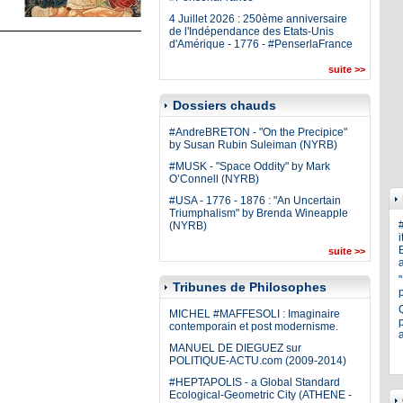
4 Juillet 2026 : 250ème anniversaire
de l'Indépendance des Etats-Unis
d'Amérique - 1776 - #PenserlaFrance
suite >>
Dossiers chauds
#AndreBRETON - "On the Precipice"
by Susan Rubin Suleiman (NYRB)
#MUSK - "Space Oddity" by Mark
O’Connell (NYRB)
#USA - 1776 - 1876 : "An Uncertain
Triumphalism" by Brenda Wineapple
(NYRB)
i
E
suite >>
a
Tribunes de Philosophes
MICHEL #MAFFESOLI : Imaginaire
p
contemporain et post modernisme.
MANUEL DE DIEGUEZ sur
POLITIQUE-ACTU.com (2009-2014)
#HEPTAPOLIS - a Global Standard
Ecological-Geometric City (ATHENE -