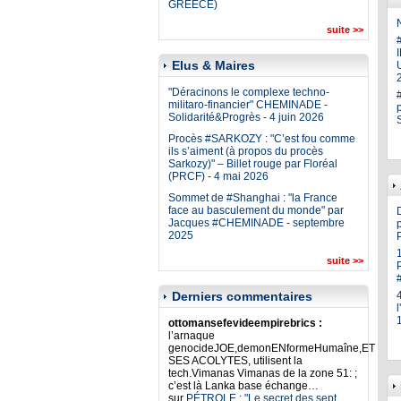
GREECE)
N
suite >>
Elus & Maires
U
"Déracinons le complexe techno-
militaro-financier" CHEMINADE -
Solidarité&Progrès - 4 juin 2026
Procès #SARKOZY : "C’est fou comme
ils s’aiment (à propos du procès
Sarkozy)" – Billet rouge par Floréal
(PRCF) - 4 mai 2026
Sommet de #Shanghai : "la France
face au basculement du monde" par
Jacques #CHEMINADE - septembre
p
2025
suite >>
Derniers commentaires
ottomansefevideempirebrics :
l’arnaque
genocideJOE,demonENformeHumaîne,ET
SES ACOLYTES, utilisent la
tech.Vimanas Vimanas de la zone 51: ;
c’est là Lanka base échange…
sur
PÉTROLE : "Le secret des sept