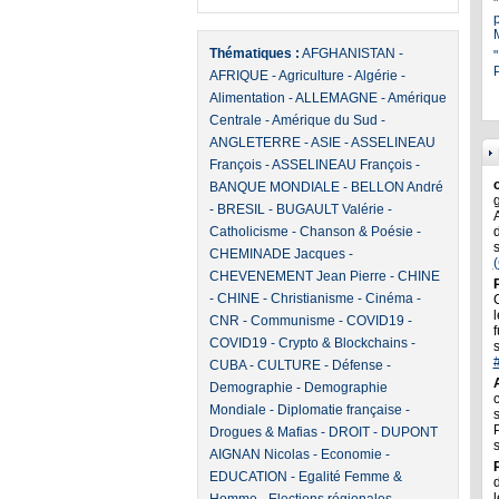
Thématiques :
AFGHANISTAN
-
"
P
AFRIQUE
-
Agriculture
-
Algérie
-
Alimentation
-
ALLEMAGNE
-
Amérique
Centrale
-
Amérique du Sud
-
ANGLETERRE
-
ASIE
-
ASSELINEAU
François
-
ASSELINEAU François
-
BANQUE MONDIALE
-
BELLON André
-
BRESIL
-
BUGAULT Valérie
-
Catholicisme
-
Chanson & Poésie
-
CHEMINADE Jacques
-
CHEVENEMENT Jean Pierre
-
CHINE
-
CHINE
-
Christianisme
-
Cinéma
-
l
CNR
-
Communisme
-
COVID19
-
f
COVID19
-
Crypto & Blockchains
-
CUBA
-
CULTURE
-
Défense
-
Demographie
-
Demographie
Mondiale
-
Diplomatie française
-
Drogues & Mafias
-
DROIT
-
DUPONT
AIGNAN Nicolas
-
Economie
-
EDUCATION
-
Egalité Femme &