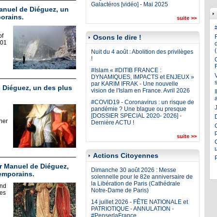
Galactéros [vidéo] - Mai 2025
anuel de Diéguez, un
orains.
suite >>
of
Osons le dire !
001
Nuit du 4 août : Abolition des privilèges
!
#Islam « #DITIB FRANCE :
DYNAMIQUES, IMPACTS et ENJEUX »
par KARIM IFRAK - Une nouvelle
e Diéguez, un des plus
vision de l'Islam en France. Avril 2026
#COVID19 - Coronavirus : un risque de
J
pandémie ? Une blague ou presque
[DOSSIER SPECIAL 2020- 2026] -
her
Dernière ACTU !
suite >>
Actions Citoyennes
r Manuel de Diéguez,
Dimanche 30 août 2026 : Messe
emporains.
solennelle pour le 82e anniversaire de
la Libération de Paris (Cathédrale
and
Notre-Dame de Paris)
tes
14 juillet 2026 - FÊTE NATIONALE et
PATRIOTIQUE - ANNULATION -
#PenserlaFrance