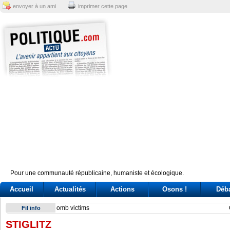
envoyer à un ami
imprimer cette page
Pour une communauté républicaine, humaniste et écologique.
Accueil
Actualités
Actions
Osons !
Déb
Conte e l'audizione in Commissione Covid: tre ore di «arring
Fil info
STIGLITZ