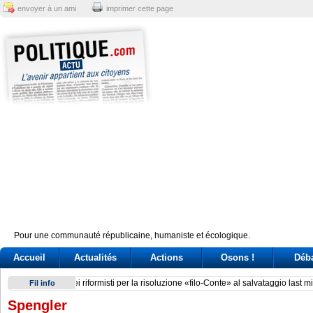
envoyer à un ami
imprimer cette page
Pour une communauté républicaine, humaniste et écologique.
Accueil
Actualités
Actions
Osons !
Déb
Brazil’s Lula battles Trump and Milei over perceived electio
Fil info
Spengler