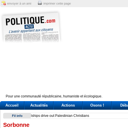
envoyer à un ami
imprimer cette page
Pour une communauté républicaine, humaniste et écologique.
Accueil
Actualités
Actions
Osons !
Déb
Sindicato italiano lleva a Cuba su solidaridad en centenario 
Fil info
Sorbonne