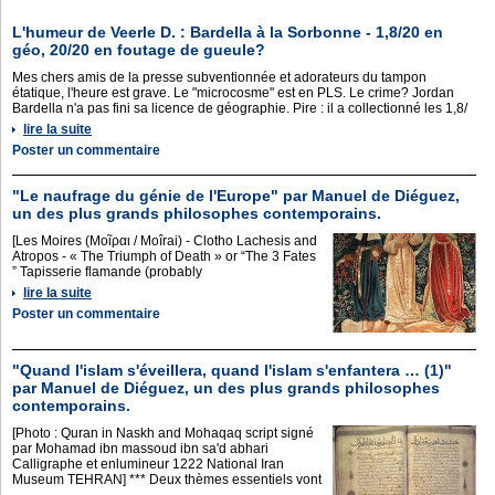
L'humeur de Veerle D. : Bardella à la Sorbonne - 1,8/20 en
géo, 20/20 en foutage de gueule?
Mes chers amis de la presse subventionnée et adorateurs du tampon
étatique, l'heure est grave. Le "microcosme" est en PLS. Le crime? Jordan
Bardella n'a pas fini sa licence de géographie. Pire : il a collectionné les 1,8/
lire la suite
Poster un commentaire
"Le naufrage du génie de l'Europe" par Manuel de Diéguez,
un des plus grands philosophes contemporains.
[Les Moires (Μοῖραι / Moîrai) - Clotho Lachesis and
Atropos - « The Triumph of Death » or “The 3 Fates
” Tapisserie flamande (probably
lire la suite
Poster un commentaire
"Quand l'islam s'éveillera, quand l'islam s'enfantera … (1)"
par Manuel de Diéguez, un des plus grands philosophes
contemporains.
[Photo : Quran in Naskh and Mohaqaq script signé
par Mohamad ibn massoud ibn sa'd abhari
Calligraphe et enlumineur 1222 National Iran
Museum TEHRAN] *** Deux thèmes essentiels vont