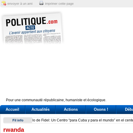
envoyer à un ami
imprimer cette page
Pour une communauté républicaine, humaniste et écologique.
Accueil
Actualités
Actions
Osons !
Déb
Prince Hisahito offers flowers for Hiroshima A-bomb victims
Fil info
rwanda