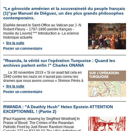
"Le génocide arménien et la souveraineté du peuple français
(1)"par Manuel de Diéguez, un des plus grands philosophes
contemporains.
[Galilée devant le Saint-Office au Vatican par J -N
Robert-Fleury – 1797-1890 peintre français -
musée du Louvre] *** Introduction a- La science
historique actuelle
lire la suite
Poster un commentaire
"Rwanda, la vérité sur l'opération Turquoise : Quand les
archives parlent enfin !" Charles ONANA
__ Le 30 novembre 2019 « Si on avait fait cela en
1940 contre les nazis on n’aurait pas connu les
drames que nous avons connus » Shimon Pérès à
lire la suite
Poster un commentaire
RWANDA : "A Deathly Hush" Helen Epstein ATTENTION
EXCEPTIONNEL ! (Partie 2)
[Paul Kagame; drawing by Siegfried Woldhek] In
Praise of Blood: The Crimes of the Rwandan
Patriotic Front by Judi Rever Random House