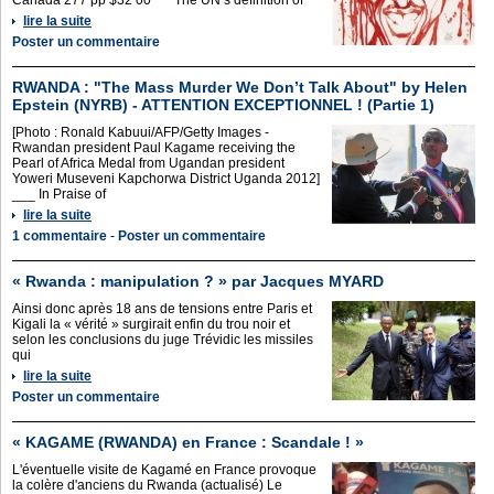
Canada 277 pp $32 00 *** The UN’s definition of
lire la suite
Poster un commentaire
RWANDA : "The Mass Murder We Don’t Talk About" by Helen
Epstein (NYRB) - ATTENTION EXCEPTIONNEL ! (Partie 1)
[Photo : Ronald Kabuui/AFP/Getty Images -
Rwandan president Paul Kagame receiving the
Pearl of Africa Medal from Ugandan president
Yoweri Museveni Kapchorwa District Uganda 2012]
___ In Praise of
lire la suite
1 commentaire
-
Poster un commentaire
« Rwanda : manipulation ? » par Jacques MYARD
Ainsi donc après 18 ans de tensions entre Paris et
Kigali la « vérité » surgirait enfin du trou noir et
selon les conclusions du juge Trévidic les missiles
qui
lire la suite
Poster un commentaire
« KAGAME (RWANDA) en France : Scandale ! »
L'éventuelle visite de Kagamé en France provoque
la colère d'anciens du Rwanda (actualisé) Le