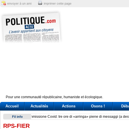
envoyer à un ami
imprimer cette page
Pour une communauté républicaine, humaniste et écologique.
Accueil
Actualités
Actions
Osons !
Déb
Delmastro, chat oscurate. Tre ricorsi alla Consulta per l’acce
Fil info
RPS-FIER