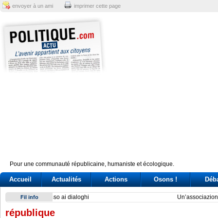
envoyer à un ami
imprimer cette page
Pour une communauté républicaine, humaniste et écologique.
Accueil
Actualités
Actions
Osons !
Déb
Un’associazione del Nord: la sfida dei governatori nella Pont
Fil info
république