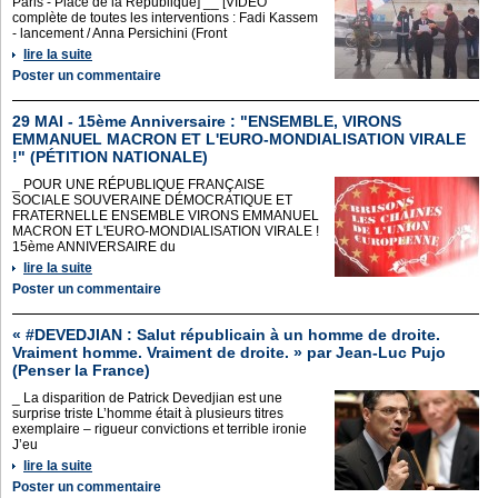
Paris - Place de la République] __ [VIDEO
complète de toutes les interventions : Fadi Kassem
- lancement / Anna Persichini (Front
lire la suite
Poster un commentaire
29 MAI - 15ème Anniversaire : "ENSEMBLE, VIRONS
EMMANUEL MACRON ET L'EURO-MONDIALISATION VIRALE
!" (PÉTITION NATIONALE)
_ POUR UNE RÉPUBLIQUE FRANÇAISE
SOCIALE SOUVERAINE DÉMOCRATIQUE ET
FRATERNELLE ENSEMBLE VIRONS EMMANUEL
MACRON ET L'EURO-MONDIALISATION VIRALE !
15ème ANNIVERSAIRE du
lire la suite
Poster un commentaire
« #DEVEDJIAN : Salut républicain à un homme de droite.
Vraiment homme. Vraiment de droite. » par Jean-Luc Pujo
(Penser la France)
_ La disparition de Patrick Devedjian est une
surprise triste L’homme était à plusieurs titres
exemplaire – rigueur convictions et terrible ironie
J’eu
lire la suite
Poster un commentaire