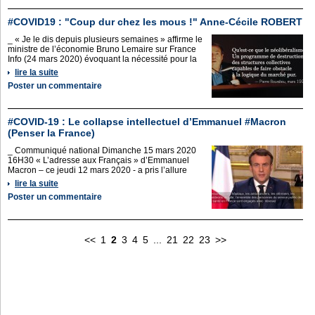
#COVID19 : "Coup dur chez les mous !" Anne-Cécile ROBERT
_ « Je le dis depuis plusieurs semaines » affirme le
ministre de l’économie Bruno Lemaire sur France
Info (24 mars 2020) évoquant la nécessité pour la
lire la suite
Poster un commentaire
#COVID-19 : Le collapse intellectuel d’Emmanuel #Macron
(Penser la France)
_ Communiqué national Dimanche 15 mars 2020
16H30 « L’adresse aux Français » d’Emmanuel
Macron – ce jeudi 12 mars 2020 - a pris l’allure
lire la suite
Poster un commentaire
<<
1
2
3
4
5
...
21
22
23
>>