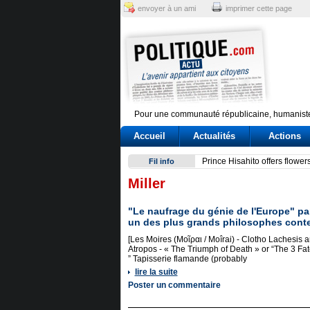
envoyer à un ami
imprimer cette page
Pour une communauté républicaine, humaniste
Accueil
Actualités
Actions
Conte e l'audizione in Commi
Fil info
Miller
"Le naufrage du génie de l'Europe" pa
un des plus grands philosophes cont
[Les Moires (Μοῖραι / Moîrai) - Clotho Lachesis 
Atropos - « The Triumph of Death » or “The 3 Fa
” Tapisserie flamande (probably
lire la suite
Poster un commentaire