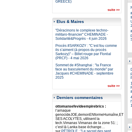
GREECE)
N
suite >>
Elus & Maires
U
"Déracinons le complexe techno-
militaro-financier" CHEMINADE -
Solidarité&Progrès - 4 juin 2026
Procès #SARKOZY : "C’est fou comme
ils s’aiment (à propos du procès
Sarkozy)" – Billet rouge par Floréal
(PRCF) - 4 mai 2026
Sommet de #Shanghai : "la France
face au basculement du monde" par
Jacques #CHEMINADE - septembre
p
2025
suite >>
Derniers commentaires
ottomansefevideempirebrics :
l’arnaque
genocideJOE,demonENformeHumaîne,ET
SES ACOLYTES, utilisent la
tech.Vimanas Vimanas de la zone 51: ;
c’est là Lanka base échange…
sur
PÉTROLE : "Le secret des sept