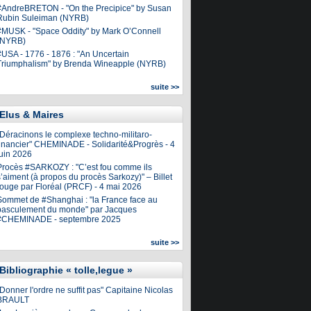
#AndreBRETON - "On the Precipice" by Susan
Rubin Suleiman (NYRB)
#MUSK - "Space Oddity" by Mark O’Connell
(NYRB)
#USA - 1776 - 1876 : "An Uncertain
Triumphalism" by Brenda Wineapple (NYRB)
suite >>
Elus & Maires
"Déracinons le complexe techno-militaro-
financier" CHEMINADE - Solidarité&Progrès - 4
juin 2026
Procès #SARKOZY : "C’est fou comme ils
’aiment (à propos du procès Sarkozy)" – Billet
rouge par Floréal (PRCF) - 4 mai 2026
Sommet de #Shanghai : "la France face au
basculement du monde" par Jacques
#CHEMINADE - septembre 2025
suite >>
Bibliographie « tolle,legue »
Donner l'ordre ne suffit pas" Capitaine Nicolas
BRAULT