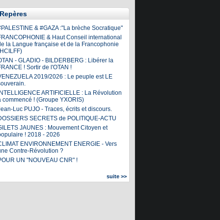
Repères
#PALESTINE & #GAZA :"La brèche Socratique"
FRANCOPHONIE & Haut Conseil international
de la Langue française et de la Francophonie
(HCILFF)
OTAN - GLADIO - BILDERBERG : Libérer la
FRANCE ! Sortir de l'OTAN !
VENEZUELA 2019/2026 : Le peuple est LE
souverain.
INTELLIGENCE ARTIFICIELLE : La Révolution
a commencé ! (Groupe YXORIS)
ean-Luc PUJO - Traces, écrits et discours.
DOSSIERS SECRETS de POLITIQUE-ACTU
GILETS JAUNES : Mouvement Citoyen et
populaire ! 2018 - 2026
CLIMAT ENVIRONNEMENT ENERGIE - Vers
une Contre-Révolution ?
POUR UN "NOUVEAU CNR" !
suite >>