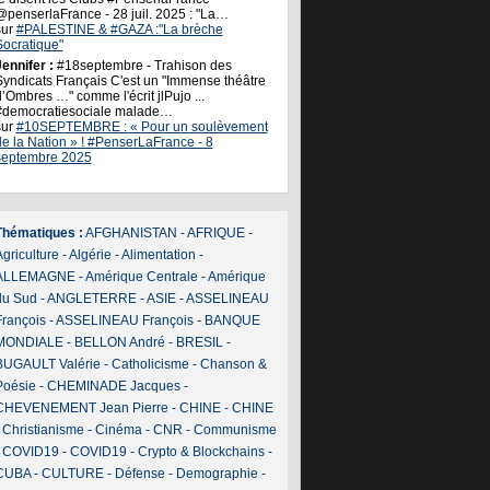
@penserlaFrance - 28 juil. 2025 : "La…
sur
#PALESTINE & #GAZA :"La brèche
Socratique"
ennifer :
#18septembre - Trahison des
Syndicats Français C'est un "Immense théâtre
’Ombres …" comme l'écrit jlPujo ...
#democratiesociale malade…
sur
#10SEPTEMBRE : « Pour un soulèvement
de la Nation » ! #PenserLaFrance - 8
septembre 2025
Thématiques :
AFGHANISTAN
-
AFRIQUE
-
griculture
-
Algérie
-
Alimentation
-
ALLEMAGNE
-
Amérique Centrale
-
Amérique
du Sud
-
ANGLETERRE
-
ASIE
-
ASSELINEAU
François
-
ASSELINEAU François
-
BANQUE
MONDIALE
-
BELLON André
-
BRESIL
-
BUGAULT Valérie
-
Catholicisme
-
Chanson &
Poésie
-
CHEMINADE Jacques
-
CHEVENEMENT Jean Pierre
-
CHINE
-
CHINE
-
Christianisme
-
Cinéma
-
CNR
-
Communisme
-
COVID19
-
COVID19
-
Crypto & Blockchains
-
CUBA
-
CULTURE
-
Défense
-
Demographie
-