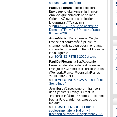
soeurs" (Géostratégie)
Paul De Florant :
Texte excellent !
Bravo aux Clubs Penser la France !
Analyse que complète le brillant
Colonel AC avec des projections
fulgurantes : * "La guerre…
sur
#IRAN : « Le suicide assisté de
Donald #TRUMP » #PenserlaFrance -
8 mars 2026
Anne-Marie :
De la France. Oui, la
France est confrontée à plusieurs
changements stratégiques mondiaux,
comme le dit Jean-Luc Pujo. Et comme
le souligne le…
sur
BONNES FÊTES 2025 à tous !
Paul De Florant :
#EtatPalestinien :
Erreur en décalage de la diplomatie
s
Française ! Comme le disent les Clubs
#PenserlaFrance @penserlaFrance -
28 juil. 2025 : "La…
sur
#PALESTINE & #GAZA :"La brèche
Socratique"
Jennifer :
#18septembre - Trahison
des Syndicats Français C'est un
"Immense théâtre d’Ombres …" comme
l'écrit jlPujo ... #democratiesociale
malade…
sur
#10SEPTEMBRE : « Pour un
"
soulèvement de la Nation » !
#PenserLaFrance - 8 septembre 2025