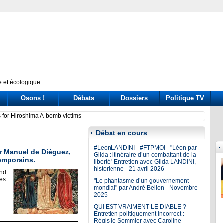
 et écologique.
Osons !
Débats
Dossiers
Politique TV
ssione Covid: tre ore di «arringa» piene di messaggi (a destra e a sinistra)
Prince
Débat en cours
#LeonLANDINI - #FTPMOI - "Léon par
r Manuel de Diéguez,
Gilda : itinéraire d’un combattant de la
emporains.
liberté" Entretien avec Gilda LANDINI,
historienne - 21 avril 2026
and
tes
"Le phantasme d’un gouvernement
mondial" par André Bellon - Novembre
2025
QUI EST VRAIMENT LE DIABLE ?
Entretien politiquement incorrect :
Régis le Sommier avec Caroline