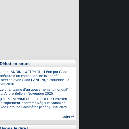
Débat en cours
#LeonLANDINI - #FTPMOI - "Léon par Gilda :
tinéraire d’un combattant de la liberté"
ntretien avec Gilda LANDINI, historienne - 21
vril 2026
"Le phantasme d’un gouvernement mondial"
par André Bellon - Novembre 2025
QUI EST VRAIMENT LE DIABLE ? Entretien
olitiquement incorrect : Régis le Sommier
avec Caroline Galactéros [vidéo] - Mai 2025
suite >>
Osons le dire !