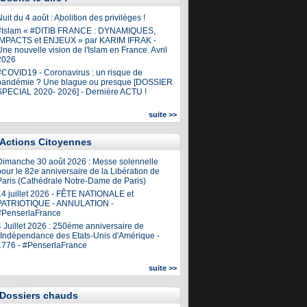
uit du 4 août : Abolition des privilèges !
#Islam « #DITIB FRANCE : DYNAMIQUES,
IMPACTS et ENJEUX » par KARIM IFRAK -
ne nouvelle vision de l'Islam en France. Avril
2026
#COVID19 - Coronavirus : un risque de
pandémie ? Une blague ou presque [DOSSIER
SPECIAL 2020- 2026] - Dernière ACTU !
suite >>
Actions Citoyennes
Dimanche 30 août 2026 : Messe solennelle
our le 82e anniversaire de la Libération de
Paris (Cathédrale Notre-Dame de Paris)
14 juillet 2026 - FÊTE NATIONALE et
PATRIOTIQUE - ANNULATION -
#PenserlaFrance
4 Juillet 2026 : 250ème anniversaire de
l'Indépendance des Etats-Unis d'Amérique -
1776 - #PenserlaFrance
suite >>
Dossiers chauds