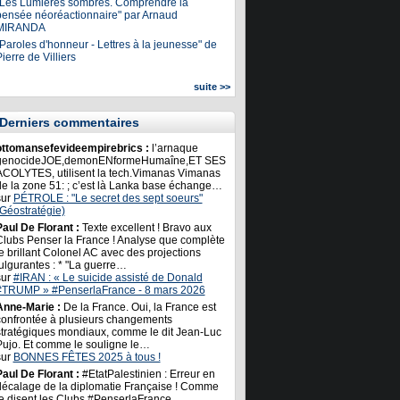
"Les Lumières sombres. Comprendre la
pensée néoréactionnaire" par Arnaud
MIRANDA
Paroles d'honneur - Lettres à la jeunesse" de
ierre de Villiers
suite >>
Derniers commentaires
ottomansefevideempirebrics :
l’arnaque
genocideJOE,demonENformeHumaîne,ET SES
ACOLYTES, utilisent la tech.Vimanas Vimanas
de la zone 51: ; c’est là Lanka base échange…
sur
PÉTROLE : "Le secret des sept soeurs"
(Géostratégie)
Paul De Florant :
Texte excellent ! Bravo aux
Clubs Penser la France ! Analyse que complète
e brillant Colonel AC avec des projections
ulgurantes : * "La guerre…
sur
#IRAN : « Le suicide assisté de Donald
#TRUMP » #PenserlaFrance - 8 mars 2026
Anne-Marie :
De la France. Oui, la France est
confrontée à plusieurs changements
stratégiques mondiaux, comme le dit Jean-Luc
Pujo. Et comme le souligne le…
sur
BONNES FÊTES 2025 à tous !
Paul De Florant :
#EtatPalestinien : Erreur en
décalage de la diplomatie Française ! Comme
le disent les Clubs #PenserlaFrance