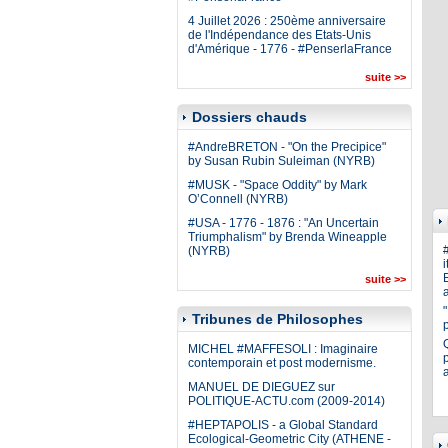
4 Juillet 2026 : 250ème anniversaire
de l'Indépendance des Etats-Unis
d'Amérique - 1776 - #PenserlaFrance
suite >>
Dossiers chauds
#AndreBRETON - "On the Precipice"
by Susan Rubin Suleiman (NYRB)
#MUSK - "Space Oddity" by Mark
O’Connell (NYRB)
#USA - 1776 - 1876 : "An Uncertain
Triumphalism" by Brenda Wineapple
(NYRB)
i
E
suite >>
a
Tribunes de Philosophes
MICHEL #MAFFESOLI : Imaginaire
p
contemporain et post modernisme.
MANUEL DE DIEGUEZ sur
POLITIQUE-ACTU.com (2009-2014)
#HEPTAPOLIS - a Global Standard
Ecological-Geometric City (ATHENE -