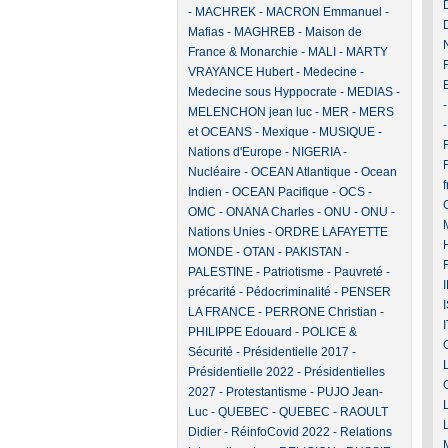
-
MACHREK
-
MACRON Emmanuel
-
Mafias
-
MAGHREB
-
Maison de
France & Monarchie
-
MALI
-
MARTY
VRAYANCE Hubert
-
Medecine
-
Medecine sous Hyppocrate
-
MEDIAS
-
MELENCHON jean luc
-
MER
-
MERS
et OCEANS
-
Mexique
-
MUSIQUE
-
F
Nations d'Europe
-
NIGERIA
-
Nucléaire
-
OCEAN Atlantique
-
Ocean
Indien
-
OCEAN Pacifique
-
OCS
-
OMC
-
ONANA Charles
-
ONU
-
ONU -
Nations Unies
-
ORDRE LAFAYETTE
MONDE
-
OTAN
-
PAKISTAN
-
PALESTINE
-
Patriotisme
-
Pauvreté -
précarité
-
Pédocriminalité
-
PENSER
LA FRANCE
-
PERRONE Christian
-
PHILIPPE Edouard
-
POLICE &
Sécurité
-
Présidentielle 2017
-
Présidentielle 2022
-
Présidentielles
2027
-
Protestantisme
-
PUJO Jean-
Luc
-
QUEBEC
-
QUEBEC
-
RAOULT
Didier
-
RéinfoCovid 2022
-
Relations