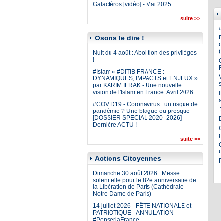
Galactéros [vidéo] - Mai 2025
suite >>
Osons le dire !
Nuit du 4 août : Abolition des privilèges
!
#Islam « #DITIB FRANCE :
DYNAMIQUES, IMPACTS et ENJEUX »
par KARIM IFRAK - Une nouvelle
vision de l'Islam en France. Avril 2026
#COVID19 - Coronavirus : un risque de
J
pandémie ? Une blague ou presque
[DOSSIER SPECIAL 2020- 2026] -
Dernière ACTU !
suite >>
Actions Citoyennes
Dimanche 30 août 2026 : Messe
solennelle pour le 82e anniversaire de
la Libération de Paris (Cathédrale
Notre-Dame de Paris)
14 juillet 2026 - FÊTE NATIONALE et
PATRIOTIQUE - ANNULATION -
#PenserlaFrance