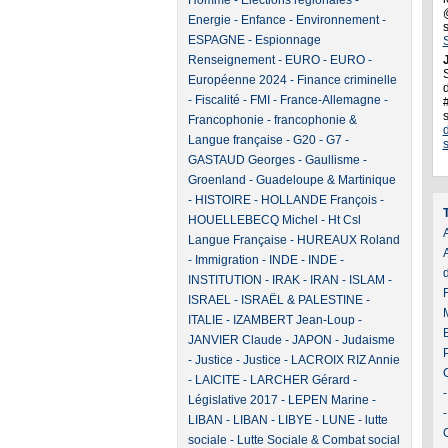
Homme
-
Elections régionales
-
Energie
-
Enfance
-
Environnement
-
ESPAGNE
-
Espionnage
Renseignement
-
EURO
-
EURO
-
J
Européenne 2024
-
Finance criminelle
d
-
Fiscalité
-
FMI
-
France-Allemagne
-
Francophonie
-
francophonie &
Langue française
-
G20
-
G7
-
GASTAUD Georges
-
Gaullisme
-
Groenland
-
Guadeloupe & Martinique
-
HISTOIRE
-
HOLLANDE François
-
HOUELLEBECQ Michel
-
Ht Csl
A
Langue Française
-
HUREAUX Roland
-
Immigration
-
INDE
-
INDE
-
INSTITUTION
-
IRAK
-
IRAN
-
ISLAM
-
ISRAEL
-
ISRAËL & PALESTINE
-
ITALIE
-
IZAMBERT Jean-Loup
-
JANVIER Claude
-
JAPON
-
Judaisme
-
Justice
-
Justice
-
LACROIX RIZ Annie
-
LAICITE
-
LARCHER Gérard
-
Législative 2017
-
LEPEN Marine
-
LIBAN
-
LIBAN
-
LIBYE
-
LUNE
-
lutte
sociale
-
Lutte Sociale & Combat social