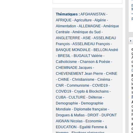
Thématiques :
AFGHANISTAN
-
"
P
AFRIQUE
-
Agriculture
-
Algérie
-
Alimentation
-
ALLEMAGNE
-
Amérique
Centrale
-
Amérique du Sud
-
ANGLETERRE
-
ASIE
-
ASSELINEAU
François
-
ASSELINEAU François
-
BANQUE MONDIALE
-
BELLON André
-
BRESIL
-
BUGAULT Valérie
-
Catholicisme
-
Chanson & Poésie
-
CHEMINADE Jacques
-
CHEVENEMENT Jean Pierre
-
CHINE
-
CHINE
-
Christianisme
-
Cinéma
-
l
CNR
-
Communisme
-
COVID19
-
f
COVID19
-
Crypto & Blockchains
-
CUBA
-
CULTURE
-
Défense
-
Demographie
-
Demographie
Mondiale
-
Diplomatie française
-
Drogues & Mafias
-
DROIT
-
DUPONT
AIGNAN Nicolas
-
Economie
-
EDUCATION
-
Egalité Femme &