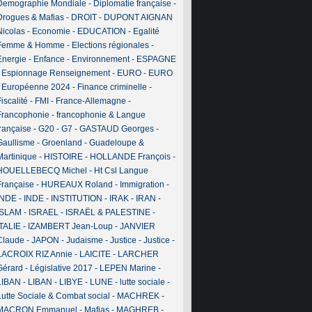
Demographie Mondiale
-
Diplomatie française
-
Drogues & Mafias
-
DROIT
-
DUPONT AIGNAN
Nicolas
-
Economie
-
EDUCATION
-
Egalité
Femme & Homme
-
Elections régionales
-
Energie
-
Enfance
-
Environnement
-
ESPAGNE
-
Espionnage Renseignement
-
EURO
-
EURO
-
Européenne 2024
-
Finance criminelle
-
iscalité
-
FMI
-
France-Allemagne
-
Francophonie
-
francophonie & Langue
française
-
G20
-
G7
-
GASTAUD Georges
-
Gaullisme
-
Groenland
-
Guadeloupe &
Martinique
-
HISTOIRE
-
HOLLANDE François
-
HOUELLEBECQ Michel
-
Ht Csl Langue
Française
-
HUREAUX Roland
-
Immigration
-
INDE
-
INDE
-
INSTITUTION
-
IRAK
-
IRAN
-
ISLAM
-
ISRAEL
-
ISRAËL & PALESTINE
-
ITALIE
-
IZAMBERT Jean-Loup
-
JANVIER
Claude
-
JAPON
-
Judaisme
-
Justice
-
Justice
-
LACROIX RIZ Annie
-
LAICITE
-
LARCHER
Gérard
-
Législative 2017
-
LEPEN Marine
-
LIBAN
-
LIBAN
-
LIBYE
-
LUNE
-
lutte sociale
-
Lutte Sociale & Combat social
-
MACHREK
-
MACRON Emmanuel
-
Mafias
-
MAGHREB
-