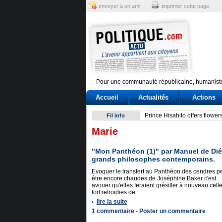
envoyer à un ami
imprimer cette page
Pour une communauté républicaine, humaniste
Accueil
Actualités
Actions
Conte e l'audizione in Commi
Fil info
Marie
"Mon Panthéon (1)" par Manuel de Dié
grands philosophes contemporains.
Evoquer le transfert au Panthéon des cendres pe
être encore chaudes de Joséphine Baker c'est
avouer qu'elles feraient grésiller à nouveau cell
fort refroidies de
lire la suite
1 commentaire
-
Poster un commentaire