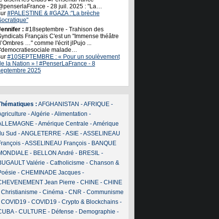
@penserlaFrance - 28 juil. 2025 : "La…
sur
#PALESTINE & #GAZA :"La brèche
Socratique"
ennifer :
#18septembre - Trahison des
Syndicats Français C'est un "Immense théâtre
’Ombres …" comme l'écrit jlPujo ...
#democratiesociale malade…
sur
#10SEPTEMBRE : « Pour un soulèvement
de la Nation » ! #PenserLaFrance - 8
septembre 2025
Thématiques :
AFGHANISTAN
-
AFRIQUE
-
griculture
-
Algérie
-
Alimentation
-
ALLEMAGNE
-
Amérique Centrale
-
Amérique
du Sud
-
ANGLETERRE
-
ASIE
-
ASSELINEAU
François
-
ASSELINEAU François
-
BANQUE
MONDIALE
-
BELLON André
-
BRESIL
-
BUGAULT Valérie
-
Catholicisme
-
Chanson &
Poésie
-
CHEMINADE Jacques
-
CHEVENEMENT Jean Pierre
-
CHINE
-
CHINE
-
Christianisme
-
Cinéma
-
CNR
-
Communisme
-
COVID19
-
COVID19
-
Crypto & Blockchains
-
CUBA
-
CULTURE
-
Défense
-
Demographie
-