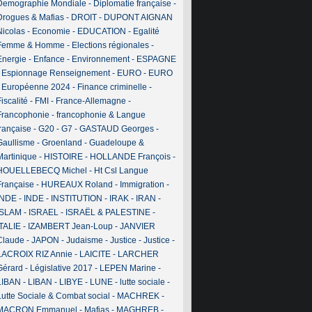
Demographie Mondiale
-
Diplomatie française
-
Drogues & Mafias
-
DROIT
-
DUPONT AIGNAN
Nicolas
-
Economie
-
EDUCATION
-
Egalité
Femme & Homme
-
Elections régionales
-
Energie
-
Enfance
-
Environnement
-
ESPAGNE
-
Espionnage Renseignement
-
EURO
-
EURO
-
Européenne 2024
-
Finance criminelle
-
iscalité
-
FMI
-
France-Allemagne
-
Francophonie
-
francophonie & Langue
française
-
G20
-
G7
-
GASTAUD Georges
-
Gaullisme
-
Groenland
-
Guadeloupe &
Martinique
-
HISTOIRE
-
HOLLANDE François
-
HOUELLEBECQ Michel
-
Ht Csl Langue
Française
-
HUREAUX Roland
-
Immigration
-
INDE
-
INDE
-
INSTITUTION
-
IRAK
-
IRAN
-
ISLAM
-
ISRAEL
-
ISRAËL & PALESTINE
-
ITALIE
-
IZAMBERT Jean-Loup
-
JANVIER
Claude
-
JAPON
-
Judaisme
-
Justice
-
Justice
-
LACROIX RIZ Annie
-
LAICITE
-
LARCHER
Gérard
-
Législative 2017
-
LEPEN Marine
-
LIBAN
-
LIBAN
-
LIBYE
-
LUNE
-
lutte sociale
-
Lutte Sociale & Combat social
-
MACHREK
-
MACRON Emmanuel
-
Mafias
-
MAGHREB
-