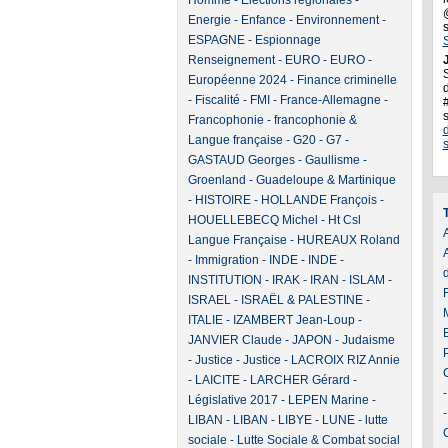
Homme
-
Elections régionales
-
Energie
-
Enfance
-
Environnement
-
ESPAGNE
-
Espionnage
Renseignement
-
EURO
-
EURO
-
J
Européenne 2024
-
Finance criminelle
d
-
Fiscalité
-
FMI
-
France-Allemagne
-
Francophonie
-
francophonie &
Langue française
-
G20
-
G7
-
GASTAUD Georges
-
Gaullisme
-
Groenland
-
Guadeloupe & Martinique
-
HISTOIRE
-
HOLLANDE François
-
HOUELLEBECQ Michel
-
Ht Csl
A
Langue Française
-
HUREAUX Roland
-
Immigration
-
INDE
-
INDE
-
INSTITUTION
-
IRAK
-
IRAN
-
ISLAM
-
ISRAEL
-
ISRAËL & PALESTINE
-
ITALIE
-
IZAMBERT Jean-Loup
-
JANVIER Claude
-
JAPON
-
Judaisme
-
Justice
-
Justice
-
LACROIX RIZ Annie
-
LAICITE
-
LARCHER Gérard
-
Législative 2017
-
LEPEN Marine
-
LIBAN
-
LIBAN
-
LIBYE
-
LUNE
-
lutte
sociale
-
Lutte Sociale & Combat social