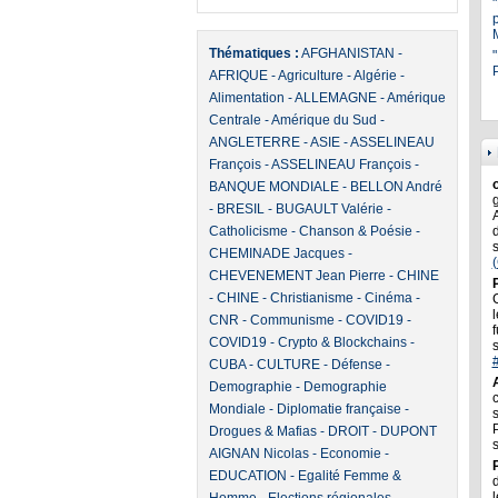
Thématiques :
AFGHANISTAN
-
"
P
AFRIQUE
-
Agriculture
-
Algérie
-
Alimentation
-
ALLEMAGNE
-
Amérique
Centrale
-
Amérique du Sud
-
ANGLETERRE
-
ASIE
-
ASSELINEAU
François
-
ASSELINEAU François
-
BANQUE MONDIALE
-
BELLON André
-
BRESIL
-
BUGAULT Valérie
-
Catholicisme
-
Chanson & Poésie
-
CHEMINADE Jacques
-
CHEVENEMENT Jean Pierre
-
CHINE
-
CHINE
-
Christianisme
-
Cinéma
-
l
CNR
-
Communisme
-
COVID19
-
f
COVID19
-
Crypto & Blockchains
-
CUBA
-
CULTURE
-
Défense
-
Demographie
-
Demographie
Mondiale
-
Diplomatie française
-
Drogues & Mafias
-
DROIT
-
DUPONT
AIGNAN Nicolas
-
Economie
-
EDUCATION
-
Egalité Femme &