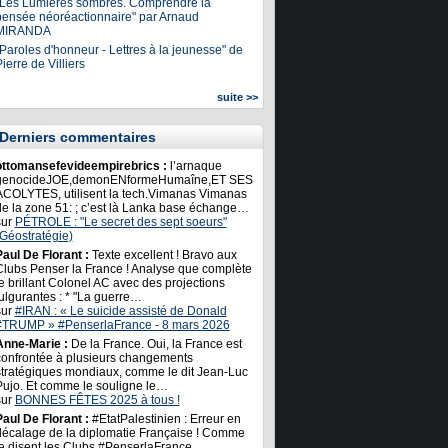
"Les Lumières sombres. Comprendre la
pensée néoréactionnaire" par Arnaud
MIRANDA
Paroles d'honneur - Lettres à la jeunesse" de
ierre de Villiers
suite >>
Derniers commentaires
ottomansefevideempirebrics :
l’arnaque
genocideJOE,demonENformeHumaîne,ET SES
ACOLYTES, utilisent la tech.Vimanas Vimanas
de la zone 51: ; c’est là Lanka base échange…
sur
PÉTROLE : "Le secret des sept soeurs"
(Géostratégie)
Paul De Florant :
Texte excellent ! Bravo aux
Clubs Penser la France ! Analyse que complète
e brillant Colonel AC avec des projections
ulgurantes : * "La guerre…
sur
#IRAN : « Le suicide assisté de Donald
#TRUMP » #PenserlaFrance - 8 mars 2026
Anne-Marie :
De la France. Oui, la France est
confrontée à plusieurs changements
stratégiques mondiaux, comme le dit Jean-Luc
Pujo. Et comme le souligne le…
sur
BONNES FÊTES 2025 à tous !
Paul De Florant :
#EtatPalestinien : Erreur en
décalage de la diplomatie Française ! Comme
le disent les Clubs #PenserlaFrance