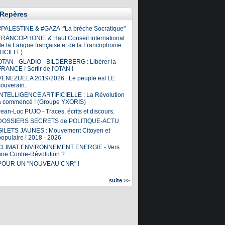
Repères
#PALESTINE & #GAZA :"La brèche Socratique"
FRANCOPHONIE & Haut Conseil international
de la Langue française et de la Francophonie
(HCILFF)
OTAN - GLADIO - BILDERBERG : Libérer la
FRANCE ! Sortir de l'OTAN !
VENEZUELA 2019/2026 : Le peuple est LE
souverain.
INTELLIGENCE ARTIFICIELLE : La Révolution
a commencé ! (Groupe YXORIS)
ean-Luc PUJO - Traces, écrits et discours.
DOSSIERS SECRETS de POLITIQUE-ACTU
GILETS JAUNES : Mouvement Citoyen et
populaire ! 2018 - 2026
CLIMAT ENVIRONNEMENT ENERGIE - Vers
une Contre-Révolution ?
POUR UN "NOUVEAU CNR" !
suite >>