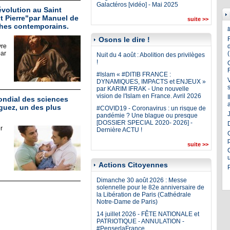
Galactéros [vidéo] - Mai 2025
évolution au Saint
nt Pierre"par Manuel de
suite >>
phes contemporains.
Osons le dire !
vre
par
Nuit du 4 août : Abolition des privilèges
!
#Islam « #DITIB FRANCE :
DYNAMIQUES, IMPACTS et ENJEUX »
par KARIM IFRAK - Une nouvelle
vision de l'Islam en France. Avril 2026
ondial des sciences
guez, un des plus
#COVID19 - Coronavirus : un risque de
J
pandémie ? Une blague ou presque
[DOSSIER SPECIAL 2020- 2026] -
r
Dernière ACTU !
suite >>
Actions Citoyennes
Dimanche 30 août 2026 : Messe
solennelle pour le 82e anniversaire de
la Libération de Paris (Cathédrale
Notre-Dame de Paris)
14 juillet 2026 - FÊTE NATIONALE et
PATRIOTIQUE - ANNULATION -
#PenserlaFrance