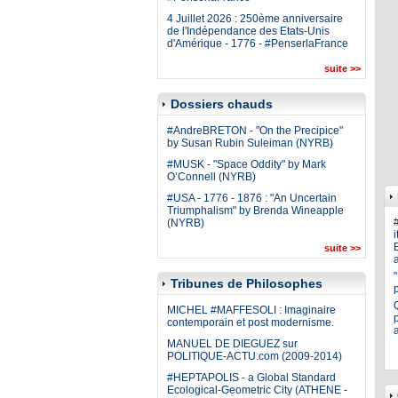
4 Juillet 2026 : 250ème anniversaire
de l'Indépendance des Etats-Unis
d'Amérique - 1776 - #PenserlaFrance
suite >>
Dossiers chauds
#AndreBRETON - "On the Precipice"
by Susan Rubin Suleiman (NYRB)
#MUSK - "Space Oddity" by Mark
O’Connell (NYRB)
#USA - 1776 - 1876 : "An Uncertain
Triumphalism" by Brenda Wineapple
(NYRB)
i
E
suite >>
a
Tribunes de Philosophes
MICHEL #MAFFESOLI : Imaginaire
p
contemporain et post modernisme.
MANUEL DE DIEGUEZ sur
POLITIQUE-ACTU.com (2009-2014)
#HEPTAPOLIS - a Global Standard
Ecological-Geometric City (ATHENE -