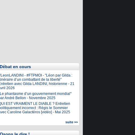
Débat en cours
#LeonLANDINI - #FTPMOI - "Léon par Gilda :
tinéraire d’un combattant de la liberté"
ntretien avec Gilda LANDINI, historienne - 21
vril 2026
"Le phantasme d’un gouvernement mondial"
par André Bellon - Novembre 2025
QUI EST VRAIMENT LE DIABLE ? Entretien
olitiquement incorrect : Régis le Sommier
avec Caroline Galactéros [vidéo] - Mai 2025
suite >>
Osons le dire !