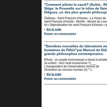
"Comment piloter le sacré? (Suite) - R
Siège: le Poverello sur le trône de Sai
Diéguez, un des plus grands philoso
[Tableau : Saint François d'Assise : La Vision de
saint François d'Assise - Murillo - Musée du Lou
et « Stigmatisation de saint François d'Assise » 
lire la suite
Poster un commentaire
"Dernières nouvelles du laboratoire m
humaines de Pékin"par Manuel de Dié
grands philosophes contemporains.
[Photo : un couple homosexuel a réussi à achete
un enfant - Vers l'anti-humanisme ?] ___
L'inauguration de l'observatoire chinois de
l'évolution du cerveau humain (3) * 1 -
lire la suite
Poster un commentaire