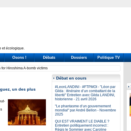
 et écologique.
Osons !
Débats
Dossiers
Politique TV
ssione Covid: tre ore di «arringa» piene di messaggi (a destra e a sinistra)
Prince
Débat en cours
#LeonLANDINI - #FTPMOI - "Léon par
guez, un des plus
Gilda : itinéraire d’un combattant de la
liberté" Entretien avec Gilda LANDINI,
historienne - 21 avril 2026
ut-
"Le phantasme d’un gouvernement
es
mondial" par André Bellon - Novembre
2025
QUI EST VRAIMENT LE DIABLE ?
Entretien politiquement incorrect :
Régis le Sommier avec Caroline