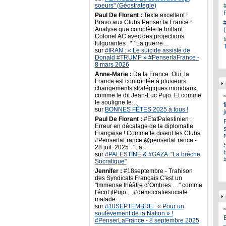
soeurs" (Géostratégie)
Paul De Florant :
Texte excellent !
Bravo aux Clubs Penser la France !
Analyse que complète le brillant
Colonel AC avec des projections
fulgurantes : * "La guerre…
sur
#IRAN : « Le suicide assisté de
Donald #TRUMP » #PenserlaFrance -
8 mars 2026
Anne-Marie :
De la France. Oui, la
France est confrontée à plusieurs
changements stratégiques mondiaux,
comme le dit Jean-Luc Pujo. Et comme
le souligne le…
sur
BONNES FÊTES 2025 à tous !
Paul De Florant :
#EtatPalestinien :
Erreur en décalage de la diplomatie
s
Française ! Comme le disent les Clubs
#PenserlaFrance @penserlaFrance -
28 juil. 2025 : "La…
sur
#PALESTINE & #GAZA :"La brèche
Socratique"
Jennifer :
#18septembre - Trahison
des Syndicats Français C'est un
"Immense théâtre d’Ombres …" comme
l'écrit jlPujo ... #democratiesociale
malade…
sur
#10SEPTEMBRE : « Pour un
"
soulèvement de la Nation » !
#PenserLaFrance - 8 septembre 2025