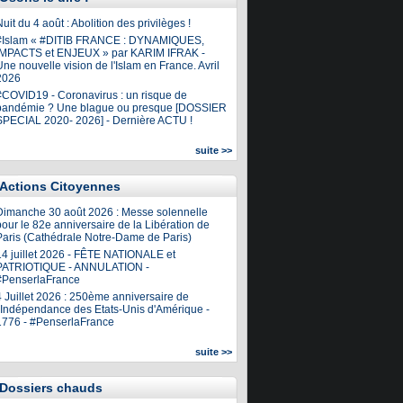
uit du 4 août : Abolition des privilèges !
#Islam « #DITIB FRANCE : DYNAMIQUES,
IMPACTS et ENJEUX » par KARIM IFRAK -
ne nouvelle vision de l'Islam en France. Avril
2026
#COVID19 - Coronavirus : un risque de
pandémie ? Une blague ou presque [DOSSIER
SPECIAL 2020- 2026] - Dernière ACTU !
suite >>
Actions Citoyennes
Dimanche 30 août 2026 : Messe solennelle
our le 82e anniversaire de la Libération de
Paris (Cathédrale Notre-Dame de Paris)
14 juillet 2026 - FÊTE NATIONALE et
PATRIOTIQUE - ANNULATION -
#PenserlaFrance
4 Juillet 2026 : 250ème anniversaire de
l'Indépendance des Etats-Unis d'Amérique -
1776 - #PenserlaFrance
suite >>
Dossiers chauds