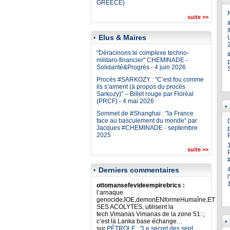
GREECE)
N
suite >>
Elus & Maires
U
"Déracinons le complexe techno-
militaro-financier" CHEMINADE -
Solidarité&Progrès - 4 juin 2026
Procès #SARKOZY : "C’est fou comme
ils s’aiment (à propos du procès
Sarkozy)" – Billet rouge par Floréal
(PRCF) - 4 mai 2026
Sommet de #Shanghai : "la France
face au basculement du monde" par
Jacques #CHEMINADE - septembre
p
2025
suite >>
Derniers commentaires
ottomansefevideempirebrics :
l’arnaque
genocideJOE,demonENformeHumaîne,ET
SES ACOLYTES, utilisent la
tech.Vimanas Vimanas de la zone 51: ;
c’est là Lanka base échange…
sur
PÉTROLE : "Le secret des sept