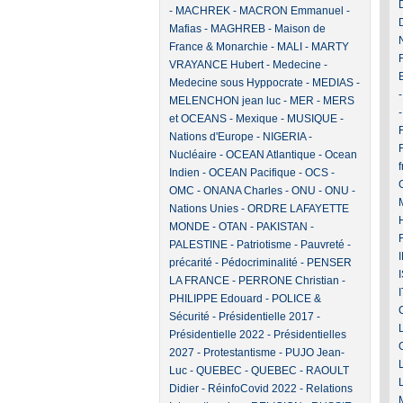
-
MACHREK
-
MACRON Emmanuel
-
Mafias
-
MAGHREB
-
Maison de
France & Monarchie
-
MALI
-
MARTY
VRAYANCE Hubert
-
Medecine
-
Medecine sous Hyppocrate
-
MEDIAS
-
MELENCHON jean luc
-
MER
-
MERS
et OCEANS
-
Mexique
-
MUSIQUE
-
F
Nations d'Europe
-
NIGERIA
-
Nucléaire
-
OCEAN Atlantique
-
Ocean
Indien
-
OCEAN Pacifique
-
OCS
-
OMC
-
ONANA Charles
-
ONU
-
ONU -
Nations Unies
-
ORDRE LAFAYETTE
MONDE
-
OTAN
-
PAKISTAN
-
PALESTINE
-
Patriotisme
-
Pauvreté -
précarité
-
Pédocriminalité
-
PENSER
LA FRANCE
-
PERRONE Christian
-
PHILIPPE Edouard
-
POLICE &
Sécurité
-
Présidentielle 2017
-
Présidentielle 2022
-
Présidentielles
2027
-
Protestantisme
-
PUJO Jean-
Luc
-
QUEBEC
-
QUEBEC
-
RAOULT
Didier
-
RéinfoCovid 2022
-
Relations