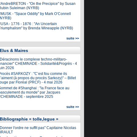
#AndreBRETON - "On the Precipice" by Susan
Rubin Suleiman (NYRB)
#MUSK - "Space Oddity" by Mark O’Connell
(NYRB)
#USA - 1776 - 1876 : "An Uncertain
Triumphalism" by Brenda Wineapple (NYRB)
suite >>
Elus & Maires
"Déracinons le complexe techno-militaro-
financier" CHEMINADE - Solidarité&Progrès - 4
juin 2026
Procès #SARKOZY : "C’est fou comme ils
’aiment (à propos du procès Sarkozy)" – Billet
rouge par Floréal (PRCF) - 4 mai 2026
Sommet de #Shanghai : "la France face au
basculement du monde" par Jacques
#CHEMINADE - septembre 2025
suite >>
Bibliographie « tolle,legue »
Donner l'ordre ne suffit pas" Capitaine Nicolas
BRAULT