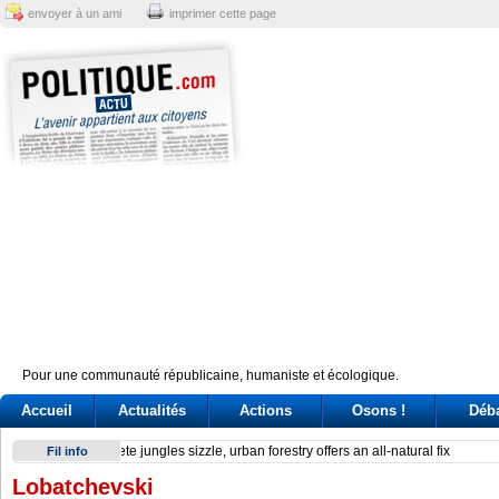
envoyer à un ami
imprimer cette page
Pour une communauté républicaine, humaniste et écologique.
Accueil
Actualités
Actions
Osons !
Déb
Reactor at Kansai Electric’s Oi plant stops after alarm
Fil info
Lobatchevski