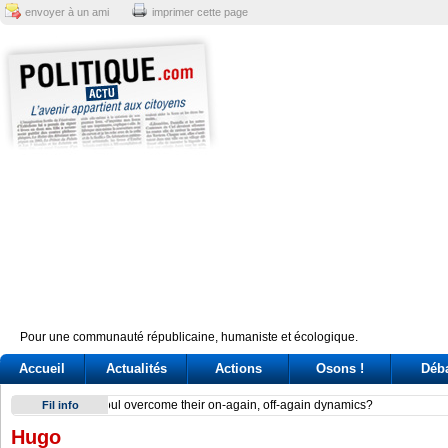
envoyer à un ami
imprimer cette page
Pour une communauté républicaine, humaniste et écologique.
Accueil
Actualités
Actions
Osons !
Déb
Delmastro, bagarre sulle chat. La Camera nega l’utilizzo e B
Fil info
Hugo