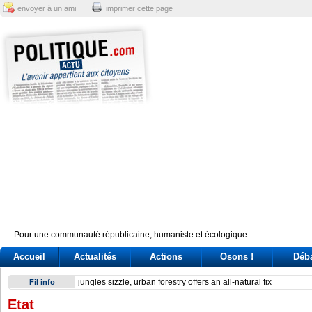
envoyer à un ami
imprimer cette page
Pour une communauté républicaine, humaniste et écologique.
Accueil
Actualités
Actions
Osons !
Déb
Reactor at Kansai Electric’s Oi plant stops after alarm
Fil info
Etat