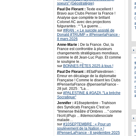
soeurs" (Géostratégie)
Paul De Florant :
Texte excellent !
Bravo aux Clubs Penser la France !
Analyse que complète le brillant
Colonel AC avec des projections
fulgurantes : * "La guerre…
sur
#IRAN : « Le suicide assisté de
Donald #TRUMP » #PenserlaFrance -
8 mars 2026
Anne-Marie :
De la France. Oui, la
France est confrontée à plusieurs
changements stratégiques mondiaux,
comme le dit Jean-Luc Pujo. Et comme
le souligne le…
sur
BONNES FÊTES 2025 à tous !
Paul De Florant :
#EtatPalestinien :
Erreur en décalage de la diplomatie
s
Française ! Comme le disent les Clubs
#PenserlaFrance @penserlaFrance -
28 juil. 2025 : "La…
sur
#PALESTINE & #GAZA :"La brèche
Socratique"
Jennifer :
#18septembre - Trahison
des Syndicats Français C'est un
"Immense théâtre d’Ombres …" comme
l'écrit jlPujo ... #democratiesociale
malade…
sur
#10SEPTEMBRE : « Pour un
"
soulèvement de la Nation » !
#PenserLaFrance - 8 septembre 2025