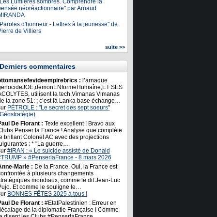
"Les Lumières sombres. Comprendre la
pensée néoréactionnaire" par Arnaud
MIRANDA
Paroles d'honneur - Lettres à la jeunesse" de
ierre de Villiers
suite >>
Derniers commentaires
ottomansefevideempirebrics :
l’arnaque
genocideJOE,demonENformeHumaîne,ET SES
ACOLYTES, utilisent la tech.Vimanas Vimanas
de la zone 51: ; c’est là Lanka base échange…
sur
PÉTROLE : "Le secret des sept soeurs"
(Géostratégie)
Paul De Florant :
Texte excellent ! Bravo aux
Clubs Penser la France ! Analyse que complète
e brillant Colonel AC avec des projections
ulgurantes : * "La guerre…
sur
#IRAN : « Le suicide assisté de Donald
#TRUMP » #PenserlaFrance - 8 mars 2026
Anne-Marie :
De la France. Oui, la France est
confrontée à plusieurs changements
stratégiques mondiaux, comme le dit Jean-Luc
Pujo. Et comme le souligne le…
sur
BONNES FÊTES 2025 à tous !
Paul De Florant :
#EtatPalestinien : Erreur en
décalage de la diplomatie Française ! Comme
le disent les Clubs #PenserlaFrance