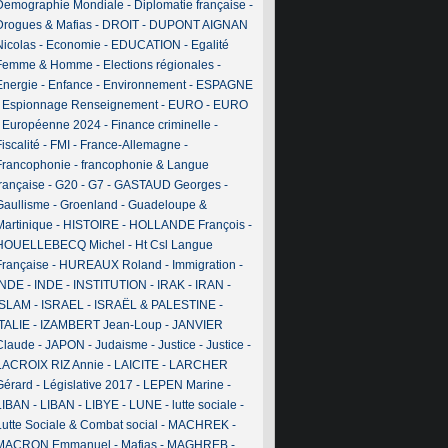
Demographie Mondiale
-
Diplomatie française
-
Drogues & Mafias
-
DROIT
-
DUPONT AIGNAN
Nicolas
-
Economie
-
EDUCATION
-
Egalité
Femme & Homme
-
Elections régionales
-
Energie
-
Enfance
-
Environnement
-
ESPAGNE
-
Espionnage Renseignement
-
EURO
-
EURO
-
Européenne 2024
-
Finance criminelle
-
iscalité
-
FMI
-
France-Allemagne
-
Francophonie
-
francophonie & Langue
française
-
G20
-
G7
-
GASTAUD Georges
-
Gaullisme
-
Groenland
-
Guadeloupe &
Martinique
-
HISTOIRE
-
HOLLANDE François
-
HOUELLEBECQ Michel
-
Ht Csl Langue
Française
-
HUREAUX Roland
-
Immigration
-
INDE
-
INDE
-
INSTITUTION
-
IRAK
-
IRAN
-
ISLAM
-
ISRAEL
-
ISRAËL & PALESTINE
-
ITALIE
-
IZAMBERT Jean-Loup
-
JANVIER
Claude
-
JAPON
-
Judaisme
-
Justice
-
Justice
-
LACROIX RIZ Annie
-
LAICITE
-
LARCHER
Gérard
-
Législative 2017
-
LEPEN Marine
-
LIBAN
-
LIBAN
-
LIBYE
-
LUNE
-
lutte sociale
-
Lutte Sociale & Combat social
-
MACHREK
-
MACRON Emmanuel
-
Mafias
-
MAGHREB
-