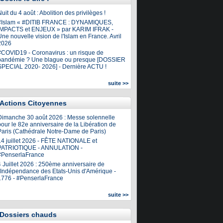
uit du 4 août : Abolition des privilèges !
#Islam « #DITIB FRANCE : DYNAMIQUES,
IMPACTS et ENJEUX » par KARIM IFRAK -
ne nouvelle vision de l'Islam en France. Avril
2026
#COVID19 - Coronavirus : un risque de
pandémie ? Une blague ou presque [DOSSIER
SPECIAL 2020- 2026] - Dernière ACTU !
suite >>
Actions Citoyennes
Dimanche 30 août 2026 : Messe solennelle
our le 82e anniversaire de la Libération de
Paris (Cathédrale Notre-Dame de Paris)
14 juillet 2026 - FÊTE NATIONALE et
PATRIOTIQUE - ANNULATION -
#PenserlaFrance
4 Juillet 2026 : 250ème anniversaire de
l'Indépendance des Etats-Unis d'Amérique -
1776 - #PenserlaFrance
suite >>
Dossiers chauds