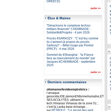
GREECE)
N
suite >>
Elus & Maires
U
"Déracinons le complexe techno-
militaro-financier" CHEMINADE -
Solidarité&Progrès - 4 juin 2026
Procès #SARKOZY : "C’est fou comme
ils s’aiment (à propos du procès
Sarkozy)" – Billet rouge par Floréal
(PRCF) - 4 mai 2026
Sommet de #Shanghai : "la France
face au basculement du monde" par
Jacques #CHEMINADE - septembre
p
2025
suite >>
Derniers commentaires
ottomansefevideempirebrics :
l’arnaque
genocideJOE,demonENformeHumaîne,ET
SES ACOLYTES, utilisent la
tech.Vimanas Vimanas de la zone 51: ;
c’est là Lanka base échange…
sur
PÉTROLE : "Le secret des sept