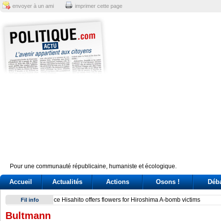
envoyer à un ami
imprimer cette page
Pour une communauté républicaine, humaniste et écologique.
Accueil
Actualités
Actions
Osons !
Déb
Conte e l'audizione in Commissione Covid: tre ore di «arring
Fil info
Bultmann