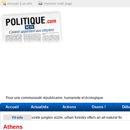
envoyer à un ami
imprimer cette page
Pour une communauté républicaine, humaniste et écologique.
Accueil
Actualités
Actions
Osons !
Déb
Reactor at Kansai Electric’s Oi plant stops after alarm
Fil info
Athens