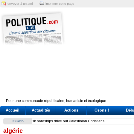
envoyer à un ami
imprimer cette page
Pour une communauté républicaine, humaniste et écologique.
Accueil
Actualités
Actions
Osons !
Déb
Sindicato italiano lleva a Cuba su solidaridad en centenario 
Fil info
algérie