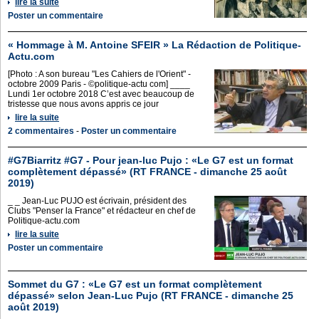
lire la suite
Poster un commentaire
« Hommage à M. Antoine SFEIR » La Rédaction de Politique-
Actu.com
[Photo : A son bureau "Les Cahiers de l'Orient" -
octobre 2009 Paris - ©politique-actu com] ____
Lundi 1er octobre 2018 C’est avec beaucoup de
tristesse que nous avons appris ce jour
lire la suite
2 commentaires
-
Poster un commentaire
#G7Biarritz #G7 - Pour jean-luc Pujo : «Le G7 est un format
complètement dépassé» (RT FRANCE - dimanche 25 août
2019)
_ _ Jean-Luc PUJO est écrivain, président des
Clubs "Penser la France" et rédacteur en chef de
Politique-actu.com
lire la suite
Poster un commentaire
Sommet du G7 : «Le G7 est un format complètement
dépassé» selon Jean-Luc Pujo (RT FRANCE - dimanche 25
août 2019)