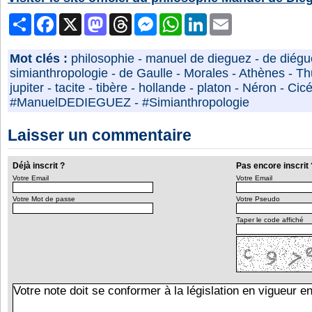
Partager
Facebook
X
Mastodon
Threads
Messenger
WhatsApp
LinkedIn
Email
Mot clés :
philosophie
-
manuel de dieguez
-
de diégu
simianthropologie
-
de Gaulle
-
Morales
-
Athènes
-
Th
jupiter
-
tacite
-
tibère
-
hollande
-
platon
-
Néron
-
Cic
#ManuelDEDIEGUEZ
-
#Simianthropologie
Laisser un commentaire
Déjà inscrit ?
Pas encore inscrit 
Votre Email
Votre Email
Votre Mot de passe
Votre Pseudo
Taper le code affiché