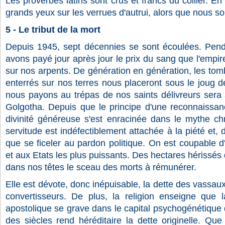
Les proverbes latins sont crus et francs du collier. E
grands yeux sur les verrues d'autrui, alors que nous s
5 - Le tribut de la mort
Depuis 1945, sept décennies se sont écoulées. Pend
avons payé jour après jour le prix du sang que l'empir
sur nos arpents. De génération en génération, les tom
enterrés sur nos terres nous placeront sous le joug de 
nous payons au trépas de nos saints délivreurs sera 
Golgotha. Depuis que le principe d'une reconnaissan
divinité généreuse s'est enracinée dans le mythe chr
servitude est indéfectiblement attachée à la piété et, 
que se ficeler au pardon politique. On est coupable 
et aux Etats les plus puissants. Des hectares hérissés
dans nos têtes le sceau des morts à rémunérer.
Elle est dévote, donc inépuisable, la dette des vassaux 
convertisseurs. De plus, la religion enseigne que 
apostolique se grave dans le capital psychogénétique d
des siècles rend héréditaire la dette originelle. Que 