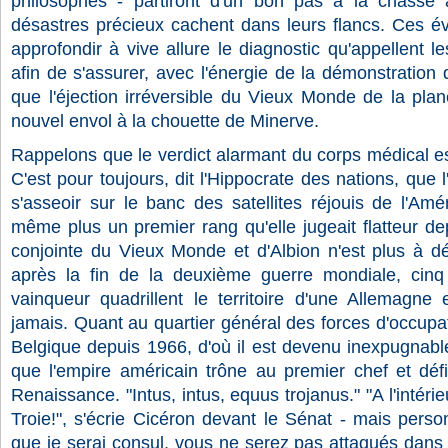
philosophes - partiront d'un bon pas à la chasse 
désastres précieux cachent dans leurs flancs. Ces é
approfondir à vive allure le diagnostic qu'appellent l
afin de s'assurer, avec l'énergie de la démonstratio
que l'éjection irréversible du Vieux Monde de la pl
nouvel envol à la chouette de Minerve.
Rappelons que le verdict alarmant du corps médical e
C'est pour toujours, dit l'Hippocrate des nations, que l
s'asseoir sur le banc des satellites réjouis de l'Amé
même plus un premier rang qu'elle jugeait flatteur de
conjointe du Vieux Monde et d'Albion n'est plus à dé
après la fin de la deuxième guerre mondiale, cinq 
vainqueur quadrillent le territoire d'une Allemagne 
jamais. Quant au quartier général des forces d'occupat
Belgique depuis 1966, d'où il est devenu inexpugnable
que l'empire américain trône au premier chef et défi
Renaissance. "Intus, intus, equus trojanus." "A l'intérieu
Troie!", s'écrie Cicéron devant le Sénat - mais person
que je serai consul, vous ne serez pas attaqués dans