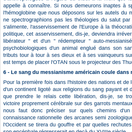
appelle à connaître. Si nous demeurons inaptes à sp
l'hémoglobine que nous déposons sur les autels du my
ne spectrographions pas les théologies du salut par 
s'alimente, l'asservissement de l'Europe à la théocrat
politique, cet asservissement, dis-je, deviendra irréver
libérateur " et d'un " rédempteur " auto-messianis
psychobiologiques d'un animal englué dans son sang
tributs tour à tour à ses dieux et à ses vainqueurs su
est temps de placer l'OTAN sous le projecteur des Thuc
6 - Le sang du messianisme américain coule dans 
Pour la première fois dans l'histoire des nations et de le
d'un continent ligoté aux religions du sang payant et do
que prendre le relais cette libération, dis-je, se t
victoire proprement cérébrale sur des garrots mentau
nous faut donc préciser sur quels chemins d'un
connaissance rationnelle des arcanes semi zoologiq
l'Occident se tirera du gouffre et par quelles rechute
son encéphale régresserait en deçà du XVIIIe siècle.