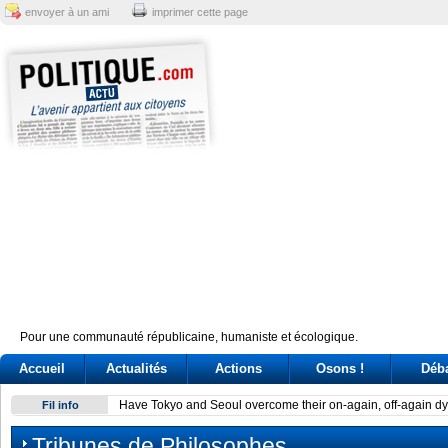
envoyer à un ami
imprimer cette page
Pour une communauté républicaine, humaniste et écologique.
Accueil
Actualités
Actions
Osons !
Déb
Have Tokyo and Seoul overcome their on-again, off-again d
Fil info
Tribunes de Philosophes