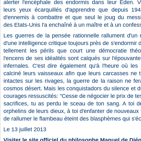
alerter l'encéphale des endormis dans leur Eden. V
leurs yeux écarquillés d'apprendre que depuis 194
d'ennemis à combattre et que seul le joug du mess
des Etats-Unis l'a enchaîné à un maître et à un confes
Les guerres de la pensée rationnelle rallument d'un mi
d'une intelligence critique toujours près de s'endormir 
tellement les périls que court une démocratie thé
l'encens de ses idéalités sont calqués sur l'épouvante 
infernales. C'est dire également qu'à l'heure où les
calciné leurs vaisseaux afin que leurs carcasses ne 
intactes sur les rivages, la guerre de la raison ne 
cosmos désert. Mais les conquistadors du silence et du
courages ressuscités: "Cesse de négocier le prix de tes
sacrifices, tu as perdu le sceau de ton sang. A toi 
orphelins de leurs dieux, à toi d'enfanter de nouveaux 
de rallumer le flambeau éteint des blasphèmes qui s'écl
Le 13 juillet 2013
Visiter le site officiel du philosophe Manuel de Dié