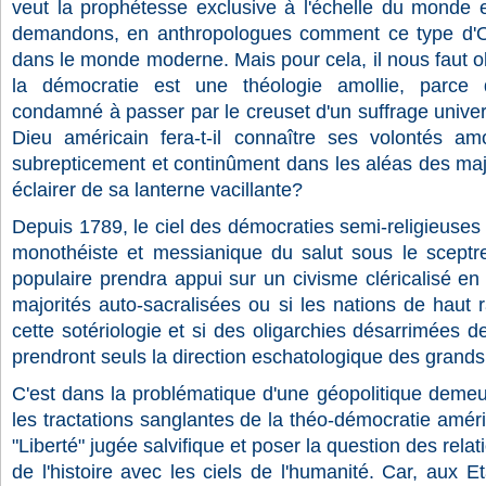
veut la prophétesse exclusive à l'échelle du monde 
demandons, en anthropologues comment ce type d'O
dans le monde moderne. Mais pour cela, il nous faut o
la démocratie est une théologie amollie, parce 
condamné à passer par le creuset d'un suffrage unive
Dieu américain fera-t-il connaître ses volontés am
subrepticement et continûment dans les aléas des major
éclairer de sa lanterne vacillante?
Depuis 1789, le ciel des démocraties semi-religieuse
monothéiste et messianique du salut sous le sceptr
populaire prendra appui sur un civisme cléricalisé en
majorités auto-sacralisées ou si les nations de haut 
cette sotériologie et si des oligarchies désarrimées d
prendront seuls la direction eschatologique des grand
C'est dans la problématique d'une géopolitique demeurée
les tractations sanglantes de la théo-démocratie améri
"Liberté" jugée salvifique et poser la question des rel
de l'histoire avec les ciels de l'humanité. Car, aux Eta