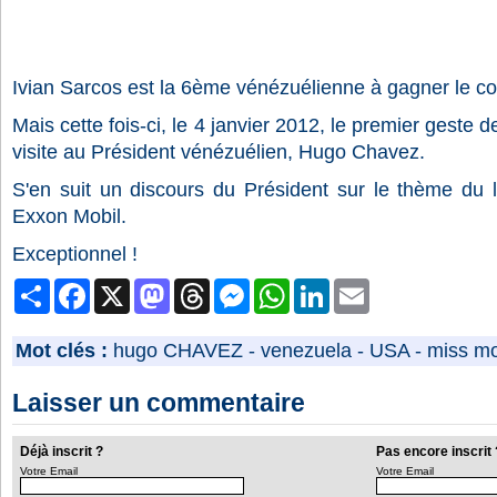
Ivian Sarcos est la 6ème vénézuélienne à gagner le 
Mais cette fois-ci, le 4 janvier 2012, le premier geste
visite au Président vénézuélien, Hugo Chavez.
S'en suit un discours du Président sur le thème du l
Exxon Mobil.
Exceptionnel !
Partager
Facebook
X
Mastodon
Threads
Messenger
WhatsApp
LinkedIn
Email
Mot clés :
hugo CHAVEZ
-
venezuela
-
USA
-
miss m
Laisser un commentaire
Déjà inscrit ?
Pas encore inscrit 
Votre Email
Votre Email