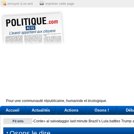
envoyer à un ami
imprimer cette page
Pour une communauté républicaine, humaniste et écologique.
Accueil
Actualités
Actions
Osons !
Déb
Brazil’s Lula battles Trump and Milei over perceived electio
Fil info
Osons le dire