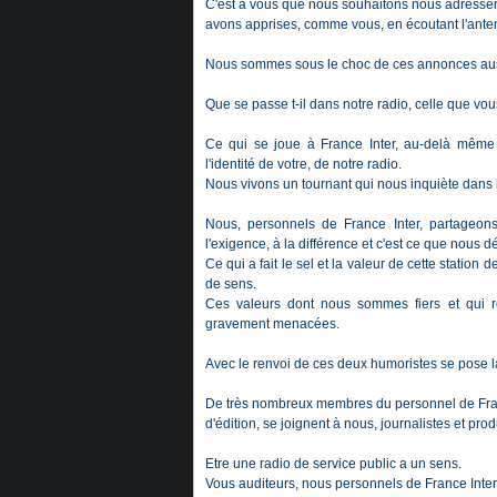
C'est à vous que nous souhaitons nous adresser 
avons apprises, comme vous, en écoutant l'ante
Nous sommes sous le choc de ces annonces auss
Que se passe t-il dans notre radio, celle que vo
Ce qui se joue à France Inter, au-delà mêm
l'identité de votre, de notre radio.
Nous vivons un tournant qui nous inquiète dans l'h
Nous, personnels de France Inter, partageons 
l'exigence, à la différence et c'est ce que nous d
Ce qui a fait le sel et la valeur de cette statio
de sens.
Ces valeurs dont nous sommes fiers et qui r
gravement menacées.
Avec le renvoi de ces deux humoristes se pose l
De très nombreux membres du personnel de France
d'édition, se joignent à nous, journalistes et p
Etre une radio de service public a un sens.
Vous auditeurs, nous personnels de France Inter, 