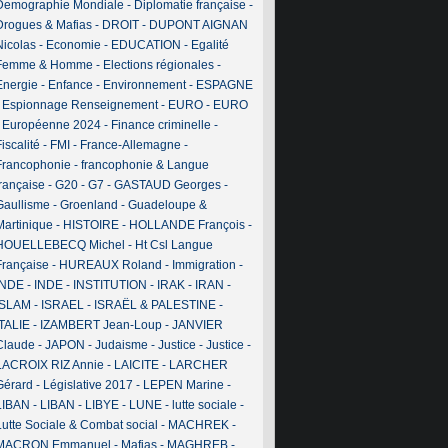
Demographie Mondiale
-
Diplomatie française
-
Drogues & Mafias
-
DROIT
-
DUPONT AIGNAN
Nicolas
-
Economie
-
EDUCATION
-
Egalité
Femme & Homme
-
Elections régionales
-
Energie
-
Enfance
-
Environnement
-
ESPAGNE
-
Espionnage Renseignement
-
EURO
-
EURO
-
Européenne 2024
-
Finance criminelle
-
iscalité
-
FMI
-
France-Allemagne
-
Francophonie
-
francophonie & Langue
française
-
G20
-
G7
-
GASTAUD Georges
-
Gaullisme
-
Groenland
-
Guadeloupe &
Martinique
-
HISTOIRE
-
HOLLANDE François
-
HOUELLEBECQ Michel
-
Ht Csl Langue
Française
-
HUREAUX Roland
-
Immigration
-
INDE
-
INDE
-
INSTITUTION
-
IRAK
-
IRAN
-
ISLAM
-
ISRAEL
-
ISRAËL & PALESTINE
-
ITALIE
-
IZAMBERT Jean-Loup
-
JANVIER
Claude
-
JAPON
-
Judaisme
-
Justice
-
Justice
-
LACROIX RIZ Annie
-
LAICITE
-
LARCHER
Gérard
-
Législative 2017
-
LEPEN Marine
-
LIBAN
-
LIBAN
-
LIBYE
-
LUNE
-
lutte sociale
-
Lutte Sociale & Combat social
-
MACHREK
-
MACRON Emmanuel
-
Mafias
-
MAGHREB
-