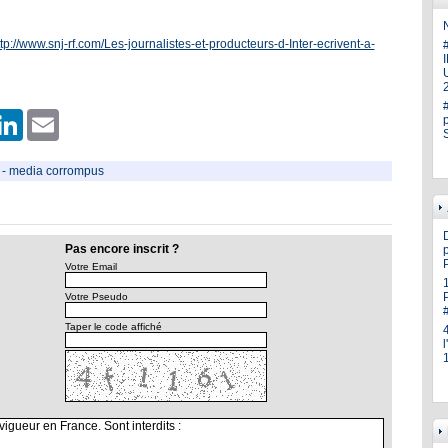
N
ttp://www.snj-rf.com/Les-journalistes-et-producteurs-d-Inter-ecrivent-a-
U
er
hatsApp
LinkedIn
Email
-
media corrompus
Pas encore inscrit ?
p
Votre Email
Votre Pseudo
Taper le code affiché