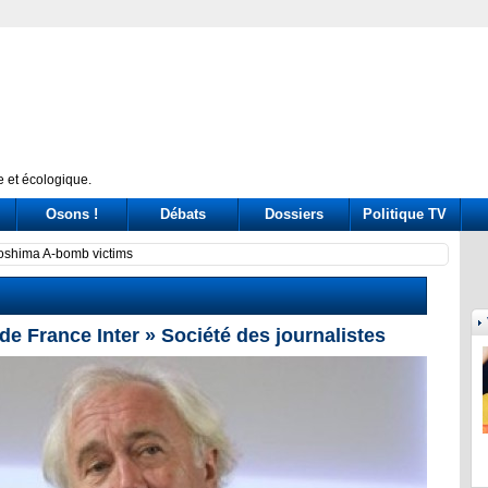
 et écologique.
Osons !
Débats
Dossiers
Politique TV
ssione Covid: tre ore di «arringa» piene di messaggi (a destra e a sinistra)
Prince
de France Inter » Société des journalistes