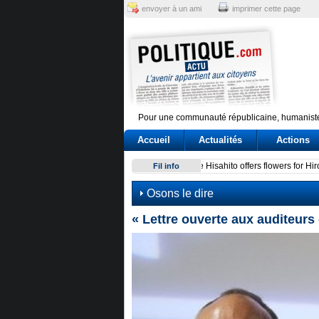
envoyer à un ami
imprimer cette page
Pour une communauté républicaine, humaniste
Accueil
Actualités
Actions
Conte e l'audizione in Commi
Fil info
Osons le dire
« Lettre ouverte aux auditeurs 