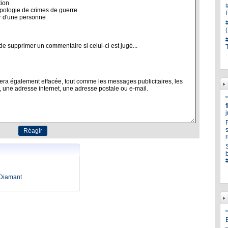
s
oDiamant
"