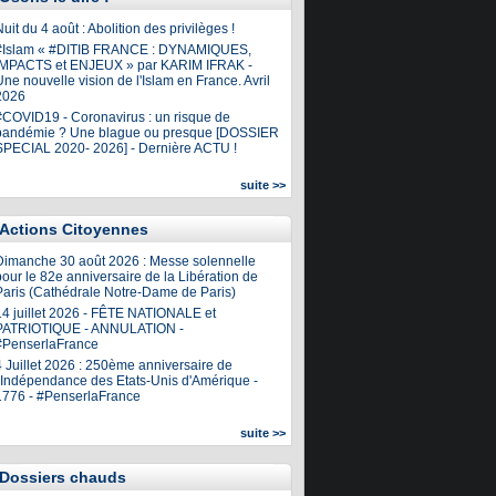
uit du 4 août : Abolition des privilèges !
#Islam « #DITIB FRANCE : DYNAMIQUES,
IMPACTS et ENJEUX » par KARIM IFRAK -
ne nouvelle vision de l'Islam en France. Avril
2026
#COVID19 - Coronavirus : un risque de
pandémie ? Une blague ou presque [DOSSIER
SPECIAL 2020- 2026] - Dernière ACTU !
suite >>
Actions Citoyennes
Dimanche 30 août 2026 : Messe solennelle
our le 82e anniversaire de la Libération de
Paris (Cathédrale Notre-Dame de Paris)
14 juillet 2026 - FÊTE NATIONALE et
PATRIOTIQUE - ANNULATION -
#PenserlaFrance
4 Juillet 2026 : 250ème anniversaire de
l'Indépendance des Etats-Unis d'Amérique -
1776 - #PenserlaFrance
suite >>
Dossiers chauds