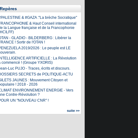
Repères
#PALESTINE & #GAZA :"La brèche Socratique"
FRANCOPHONIE & Haut Conseil international
de la Langue française et de la Francophonie
(HCILFF)
OTAN - GLADIO - BILDERBERG : Libérer la
FRANCE ! Sortir de l'OTAN !
VENEZUELA 2019/2026 : Le peuple est LE
souverain.
INTELLIGENCE ARTIFICIELLE : La Révolution
a commencé ! (Groupe YXORIS)
ean-Luc PUJO - Traces, écrits et discours.
DOSSIERS SECRETS de POLITIQUE-ACTU
GILETS JAUNES : Mouvement Citoyen et
populaire ! 2018 - 2026
CLIMAT ENVIRONNEMENT ENERGIE - Vers
une Contre-Révolution ?
POUR UN "NOUVEAU CNR" !
suite >>