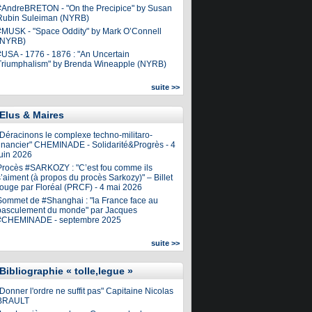
#AndreBRETON - "On the Precipice" by Susan
Rubin Suleiman (NYRB)
#MUSK - "Space Oddity" by Mark O’Connell
(NYRB)
#USA - 1776 - 1876 : "An Uncertain
Triumphalism" by Brenda Wineapple (NYRB)
suite >>
Elus & Maires
"Déracinons le complexe techno-militaro-
financier" CHEMINADE - Solidarité&Progrès - 4
juin 2026
Procès #SARKOZY : "C’est fou comme ils
’aiment (à propos du procès Sarkozy)" – Billet
rouge par Floréal (PRCF) - 4 mai 2026
Sommet de #Shanghai : "la France face au
basculement du monde" par Jacques
#CHEMINADE - septembre 2025
suite >>
Bibliographie « tolle,legue »
Donner l'ordre ne suffit pas" Capitaine Nicolas
BRAULT