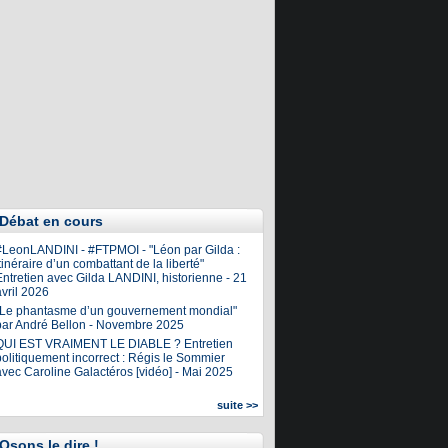
Débat en cours
#LeonLANDINI - #FTPMOI - "Léon par Gilda :
tinéraire d’un combattant de la liberté"
ntretien avec Gilda LANDINI, historienne - 21
vril 2026
"Le phantasme d’un gouvernement mondial"
par André Bellon - Novembre 2025
QUI EST VRAIMENT LE DIABLE ? Entretien
olitiquement incorrect : Régis le Sommier
avec Caroline Galactéros [vidéo] - Mai 2025
suite >>
Osons le dire !