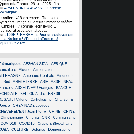
@penserlaFrance - 28 juil. 2025 : "La…
sur
#PALESTINE & #GAZA :"La brèche
Socratique"
ennifer :
#18septembre - Trahison des
Syndicats Français C'est un "Immense théâtre
’Ombres …" comme l'écrit jlPujo ...
#democratiesociale malade…
sur
#10SEPTEMBRE : « Pour un soulèvement
de la Nation » ! #PenserLaFrance - 8
septembre 2025
Thématiques :
AFGHANISTAN
-
AFRIQUE
-
griculture
-
Algérie
-
Alimentation
-
ALLEMAGNE
-
Amérique Centrale
-
Amérique
du Sud
-
ANGLETERRE
-
ASIE
-
ASSELINEAU
François
-
ASSELINEAU François
-
BANQUE
MONDIALE
-
BELLON André
-
BRESIL
-
BUGAULT Valérie
-
Catholicisme
-
Chanson &
Poésie
-
CHEMINADE Jacques
-
CHEVENEMENT Jean Pierre
-
CHINE
-
CHINE
-
Christianisme
-
Cinéma
-
CNR
-
Communisme
-
COVID19
-
COVID19
-
Crypto & Blockchains
-
CUBA
-
CULTURE
-
Défense
-
Demographie
-