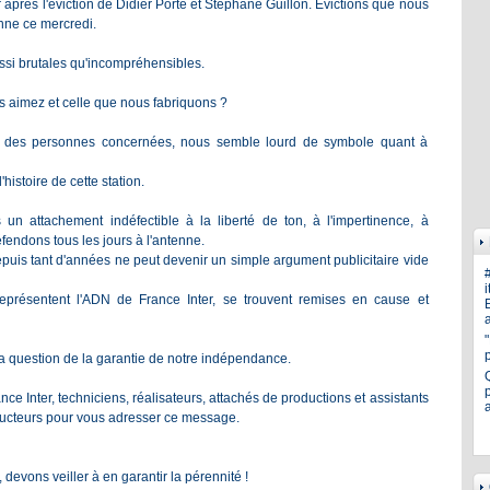
après l'éviction de Didier Porte et Stéphane Guillon. Evictions que nous
nne ce mercredi.
i brutales qu'incompréhensibles.
us aimez et celle que nous fabriquons ?
e des personnes concernées, nous semble lourd de symbole quant à
istoire de cette station.
un attachement indéfectible à la liberté de ton, à l'impertinence, à
éfendons tous les jours à l'antenne.
n depuis tant d'années ne peut devenir un simple argument publicitaire vide
i
eprésentent l'ADN de France Inter, se trouvent remises en cause et
E
a
a question de la garantie de notre indépendance.
p
 Inter, techniciens, réalisateurs, attachés de productions et assistants
roducteurs pour vous adresser ce message.
devons veiller à en garantir la pérennité !