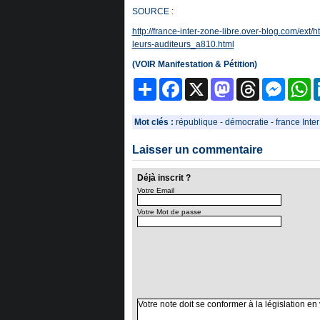
SOURCE :
http://france-inter-zone-libre.over-blog.com/ext/h
leurs-auditeurs_a810.html
(VOIR Manifestation & Pétition)
Partager
Facebook
X
Mastodon
Threads
Messeng
W
Mot clés :
république
-
démocratie
-
france Inter
Laisser un commentaire
Déjà inscrit ?
Votre Email
Votre Mot de passe