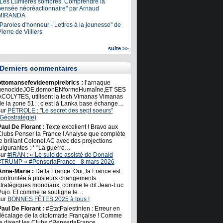
"Les Lumières sombres. Comprendre la
pensée néoréactionnaire" par Arnaud
MIRANDA
Paroles d'honneur - Lettres à la jeunesse" de
ierre de Villiers
suite >>
Derniers commentaires
ottomansefevideempirebrics :
l’arnaque
genocideJOE,demonENformeHumaîne,ET SES
ACOLYTES, utilisent la tech.Vimanas Vimanas
de la zone 51: ; c’est là Lanka base échange…
sur
PÉTROLE : "Le secret des sept soeurs"
(Géostratégie)
Paul De Florant :
Texte excellent ! Bravo aux
Clubs Penser la France ! Analyse que complète
e brillant Colonel AC avec des projections
ulgurantes : * "La guerre…
sur
#IRAN : « Le suicide assisté de Donald
#TRUMP » #PenserlaFrance - 8 mars 2026
Anne-Marie :
De la France. Oui, la France est
confrontée à plusieurs changements
stratégiques mondiaux, comme le dit Jean-Luc
Pujo. Et comme le souligne le…
sur
BONNES FÊTES 2025 à tous !
Paul De Florant :
#EtatPalestinien : Erreur en
décalage de la diplomatie Française ! Comme
le disent les Clubs #PenserlaFrance