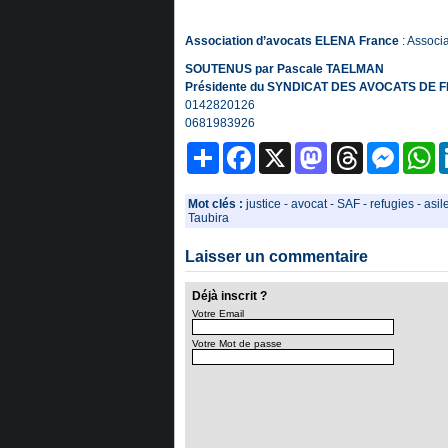
Association d’avocats ELENA France
: Associ
SOUTENUS par Pascale TAELMAN
Présidente du
SYNDICAT DES AVOCATS DE 
0142820126
0681983926
Partager
Facebook
X
Mastodon
Threads
Messeng
W
Mot clés :
justice
-
avocat
-
SAF
-
refugies
-
asil
Taubira
Laisser un commentaire
Déjà inscrit ?
Votre Email
Votre Mot de passe