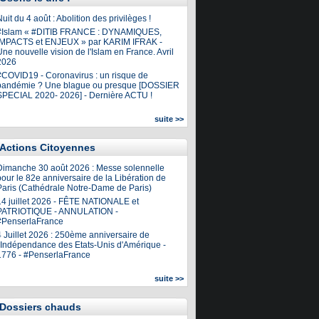
uit du 4 août : Abolition des privilèges !
#Islam « #DITIB FRANCE : DYNAMIQUES,
IMPACTS et ENJEUX » par KARIM IFRAK -
ne nouvelle vision de l'Islam en France. Avril
2026
#COVID19 - Coronavirus : un risque de
pandémie ? Une blague ou presque [DOSSIER
SPECIAL 2020- 2026] - Dernière ACTU !
suite >>
Actions Citoyennes
Dimanche 30 août 2026 : Messe solennelle
our le 82e anniversaire de la Libération de
Paris (Cathédrale Notre-Dame de Paris)
14 juillet 2026 - FÊTE NATIONALE et
PATRIOTIQUE - ANNULATION -
#PenserlaFrance
4 Juillet 2026 : 250ème anniversaire de
l'Indépendance des Etats-Unis d'Amérique -
1776 - #PenserlaFrance
suite >>
Dossiers chauds