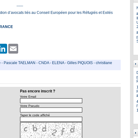
___
N
ation d’avocats liés au Conseil Européen pour les Réfugiés et Exilés
U
FRANCE
er
hatsApp
LinkedIn
Email
e
-
Pascale TAELMAN
-
CNDA
-
ELENA
-
Gilles PIQUOIS
-
christiane
p
Pas encore inscrit ?
Votre Email
Votre Pseudo
Taper le code affiché