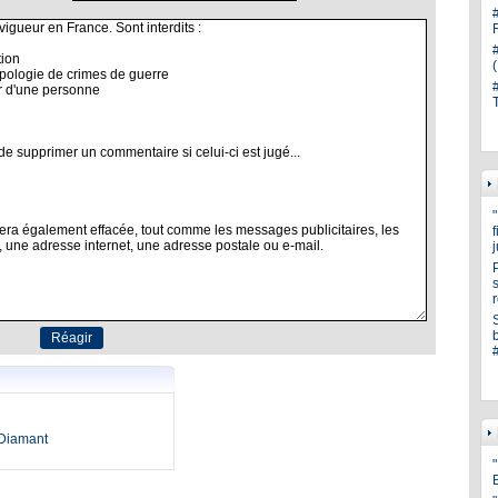
s
oDiamant
"