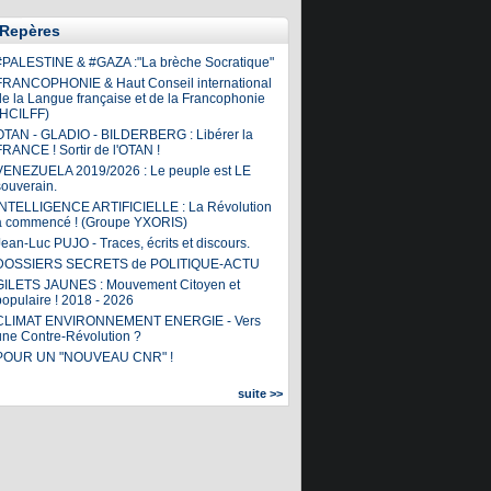
Repères
#PALESTINE & #GAZA :"La brèche Socratique"
FRANCOPHONIE & Haut Conseil international
de la Langue française et de la Francophonie
(HCILFF)
OTAN - GLADIO - BILDERBERG : Libérer la
FRANCE ! Sortir de l'OTAN !
VENEZUELA 2019/2026 : Le peuple est LE
souverain.
INTELLIGENCE ARTIFICIELLE : La Révolution
a commencé ! (Groupe YXORIS)
ean-Luc PUJO - Traces, écrits et discours.
DOSSIERS SECRETS de POLITIQUE-ACTU
GILETS JAUNES : Mouvement Citoyen et
populaire ! 2018 - 2026
CLIMAT ENVIRONNEMENT ENERGIE - Vers
une Contre-Révolution ?
POUR UN "NOUVEAU CNR" !
suite >>