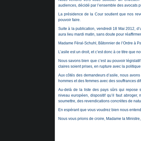
audiences, décidé par l’ensemble des avocats pla
La présidence de la Cour soutient que nos reve
pouvoir faire.
Suite à la publication, vendredi 18 Mai 2012, d
aura lieu mardi matin, sans doute pour réaffirme
Madame Féral-Schuhl, Bâtonnier de l’Ordre à Pa
L’asile est un droit, et c’est donc à ce titre que 
Nous savons bien que c’est au pouvoir législati
claires soient prises, en rupture avec la politi
Aux côtés des demandeurs d’asile, nous avons co
hommes et des femmes avec des souffrances diffi
Au-delà de la liste des pays sûrs qui repos
niveau européen, dispositif qu’il faut abroger
soumettre, des revendications concrètes de natu
En espérant que vous voudrez bien nous entend
Nous vous prions de croire, Madame la Ministre, 