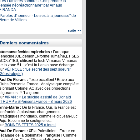
"Les Lumières sombres. Comprendre la
pensée néoréactionnaire" par Arnaud
MIRANDA
Paroles d'honneur - Lettres à la jeunesse" de
ierre de Villiers
suite >>
Derniers commentaires
ottomansefevideempirebrics :
l’arnaque
genocideJOE,demonENformeHumaîne,ET SES
ACOLYTES, utilisent la tech.Vimanas Vimanas
de la zone 51: ; c’est là Lanka base échange…
sur
PÉTROLE : "Le secret des sept soeurs"
(Géostratégie)
Paul De Florant :
Texte excellent ! Bravo aux
Clubs Penser la France ! Analyse que complète
e brillant Colonel AC avec des projections
ulgurantes : * "La guerre…
sur
#IRAN : « Le suicide assisté de Donald
#TRUMP » #PenserlaFrance - 8 mars 2026
Anne-Marie :
De la France. Oui, la France est
confrontée à plusieurs changements
stratégiques mondiaux, comme le dit Jean-Luc
Pujo. Et comme le souligne le…
sur
BONNES FÊTES 2025 à tous !
Paul De Florant :
#EtatPalestinien : Erreur en
décalage de la diplomatie Française ! Comme
le disent les Clubs #PenserlaFrance