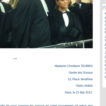
J
***
Madame Christiane TAUBIRA
Garde des Sceaux
13, Place Vendôme
75001 PARIS
Paris, le 21 Mai 2012
n afin de vous exposer les raisons de notre mouvement de grève des