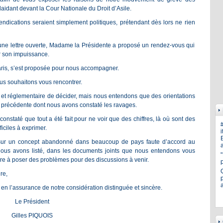
idant devant la Cour Nationale du Droit d’Asile.
ndications seraient simplement politiques, prétendant dès lors ne rien
’une lettre ouverte, Madame la Présidente a proposé un rendez-vous qui
r son impuissance.
ris, s’est proposée pour nous accompagner.
nous souhaitons vous rencontrer.
f et réglementaire de décider, mais nous entendons que des orientations
que précédente dont nous avons constaté les ravages.
nstaté que tout a été fait pour ne voir que des chiffres, là où sont des
ciles à exprimer.
i
E
e sur un concept abandonné dans beaucoup de pays faute d’accord au
a
, nous avons listé, dans les documents joints que nous entendons vous
re à poser des problèmes pour des discussions à venir.
re,
p
en l’assurance de notre considération distinguée et sincère.
Le Président
Gilles PIQUOIS