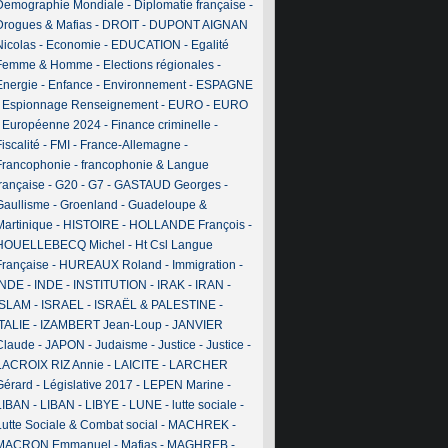
Demographie Mondiale
-
Diplomatie française
-
Drogues & Mafias
-
DROIT
-
DUPONT AIGNAN
Nicolas
-
Economie
-
EDUCATION
-
Egalité
Femme & Homme
-
Elections régionales
-
Energie
-
Enfance
-
Environnement
-
ESPAGNE
-
Espionnage Renseignement
-
EURO
-
EURO
-
Européenne 2024
-
Finance criminelle
-
iscalité
-
FMI
-
France-Allemagne
-
Francophonie
-
francophonie & Langue
française
-
G20
-
G7
-
GASTAUD Georges
-
Gaullisme
-
Groenland
-
Guadeloupe &
Martinique
-
HISTOIRE
-
HOLLANDE François
-
HOUELLEBECQ Michel
-
Ht Csl Langue
Française
-
HUREAUX Roland
-
Immigration
-
INDE
-
INDE
-
INSTITUTION
-
IRAK
-
IRAN
-
ISLAM
-
ISRAEL
-
ISRAËL & PALESTINE
-
ITALIE
-
IZAMBERT Jean-Loup
-
JANVIER
Claude
-
JAPON
-
Judaisme
-
Justice
-
Justice
-
LACROIX RIZ Annie
-
LAICITE
-
LARCHER
Gérard
-
Législative 2017
-
LEPEN Marine
-
LIBAN
-
LIBAN
-
LIBYE
-
LUNE
-
lutte sociale
-
Lutte Sociale & Combat social
-
MACHREK
-
MACRON Emmanuel
-
Mafias
-
MAGHREB
-