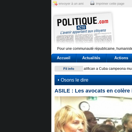
envoyer à un ami
imprimer cette page
Pour une communauté républicaine, humaniste
Accueil
Actualités
Actions
Exodus: West Bank hardships
Fil info
Osons le dire
ASILE : Les avocats en colère 