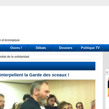
 et écologique.
Osons !
Débats
Dossiers
Politique TV
 drive out Palestinian Christians
Calif
interpellent la Garde des sceaux !