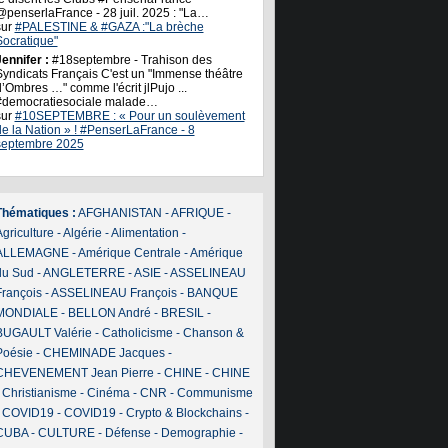
@penserlaFrance - 28 juil. 2025 : "La…
sur
#PALESTINE & #GAZA :"La brèche
Socratique"
ennifer :
#18septembre - Trahison des
Syndicats Français C'est un "Immense théâtre
’Ombres …" comme l'écrit jlPujo ...
#democratiesociale malade…
sur
#10SEPTEMBRE : « Pour un soulèvement
de la Nation » ! #PenserLaFrance - 8
septembre 2025
Thématiques :
AFGHANISTAN
-
AFRIQUE
-
griculture
-
Algérie
-
Alimentation
-
ALLEMAGNE
-
Amérique Centrale
-
Amérique
du Sud
-
ANGLETERRE
-
ASIE
-
ASSELINEAU
François
-
ASSELINEAU François
-
BANQUE
MONDIALE
-
BELLON André
-
BRESIL
-
BUGAULT Valérie
-
Catholicisme
-
Chanson &
Poésie
-
CHEMINADE Jacques
-
CHEVENEMENT Jean Pierre
-
CHINE
-
CHINE
-
Christianisme
-
Cinéma
-
CNR
-
Communisme
-
COVID19
-
COVID19
-
Crypto & Blockchains
-
CUBA
-
CULTURE
-
Défense
-
Demographie
-