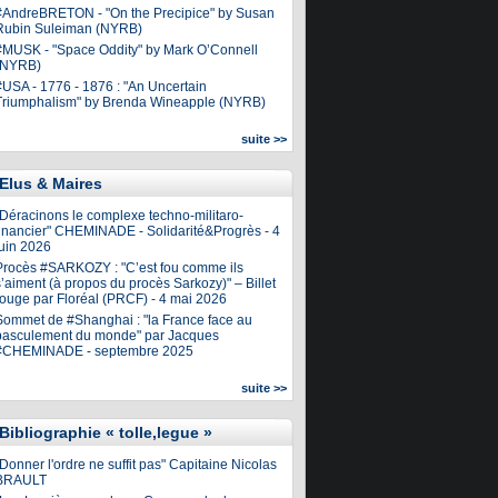
#AndreBRETON - "On the Precipice" by Susan
Rubin Suleiman (NYRB)
#MUSK - "Space Oddity" by Mark O’Connell
(NYRB)
#USA - 1776 - 1876 : "An Uncertain
Triumphalism" by Brenda Wineapple (NYRB)
suite >>
Elus & Maires
"Déracinons le complexe techno-militaro-
financier" CHEMINADE - Solidarité&Progrès - 4
juin 2026
Procès #SARKOZY : "C’est fou comme ils
’aiment (à propos du procès Sarkozy)" – Billet
rouge par Floréal (PRCF) - 4 mai 2026
Sommet de #Shanghai : "la France face au
basculement du monde" par Jacques
#CHEMINADE - septembre 2025
suite >>
Bibliographie « tolle,legue »
Donner l'ordre ne suffit pas" Capitaine Nicolas
BRAULT