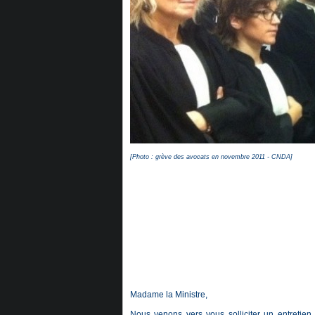
[Photo : grève des avocats en novembre 2011 - CNDA]
Madame la Ministre,
Nous venons vers vous solliciter un entretie