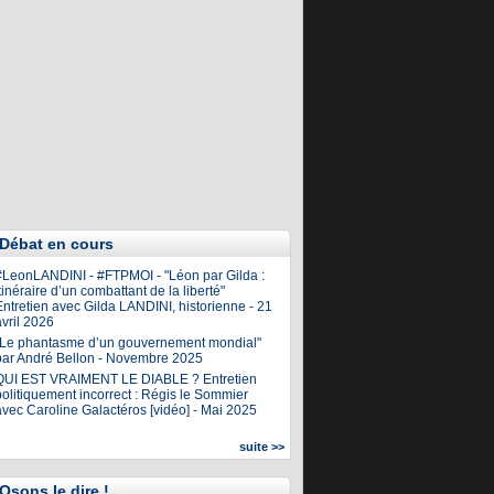
Débat en cours
#LeonLANDINI - #FTPMOI - "Léon par Gilda :
tinéraire d’un combattant de la liberté"
ntretien avec Gilda LANDINI, historienne - 21
vril 2026
"Le phantasme d’un gouvernement mondial"
par André Bellon - Novembre 2025
QUI EST VRAIMENT LE DIABLE ? Entretien
olitiquement incorrect : Régis le Sommier
avec Caroline Galactéros [vidéo] - Mai 2025
suite >>
Osons le dire !