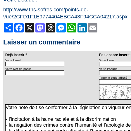
http://www.tns-sofres.com/points-de-
vue/2CFD1F1E9774404EBCA43F94CCA04217.aspx
Partager
Facebook
X
Mastodon
Threads
Messenger
WhatsApp
LinkedIn
Email
Laisser un commentaire
Déjà inscrit ?
Pas encore inscrit 
Votre Email
Votre Email
Votre Mot de passe
Votre Pseudo
Taper le code affiché