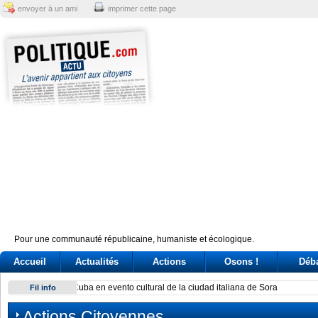
envoyer à un ami
imprimer cette page
Pour une communauté républicaine, humaniste et écologique.
Accueil
Actualités
Actions
Osons !
Déb
Fidan afirma que mayor temor de Israel es aislamiento inter
Fil info
Actions Citoyennes