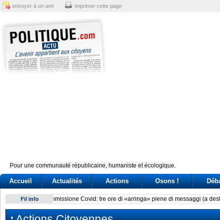
envoyer à un ami
imprimer cette page
Pour une communauté républicaine, humaniste et écologique.
Accueil
Actualités
Actions
Osons !
Déb
Delmastro, chat oscurate. Tre ricorsi alla Consulta per l’acce
Fil info
Actions Citoyennes