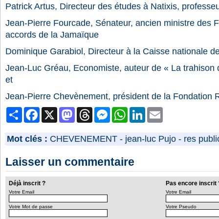
Patrick Artus, Directeur des études à Natixis, professe
Jean-Pierre Fourcade, Sénateur, ancien ministre des 
accords de la Jamaïque
Dominique Garabiol, Directeur à la Caisse nationale 
Jean-Luc Gréau, Economiste, auteur de « La trahison
et
Jean-Pierre Chevènement, président de la Fondation 
Partager
Facebook
X
Mastodon
Threads
Messenger
WhatsApp
LinkedIn
Email
Mot clés :
CHEVENEMENT
-
jean-luc Pujo
-
res publi
Laisser un commentaire
Déjà inscrit ?
Pas encore inscrit 
Votre Email
Votre Email
Votre Mot de passe
Votre Pseudo