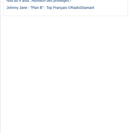
Nuit du 4 août : Abolition des privilèges !
Johnny Jane - "Plan B" - Top Français ©RadioDiamant