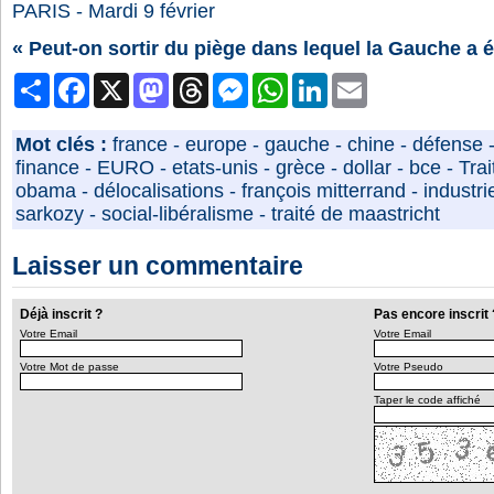
PARIS - Mardi 9 février
« Peut-on sortir du piège dans lequel la Gauche a 
Partager
Facebook
X
Mastodon
Threads
Messenger
WhatsApp
LinkedIn
Email
Mot clés :
france
-
europe
-
gauche
-
chine
-
défense
finance
-
EURO
-
etats-unis
-
grèce
-
dollar
-
bce
-
Trai
obama
-
délocalisations
-
françois mitterrand
-
industri
sarkozy
-
social-libéralisme
-
traité de maastricht
Laisser un commentaire
Déjà inscrit ?
Pas encore inscrit 
Votre Email
Votre Email
Votre Mot de passe
Votre Pseudo
Taper le code affiché