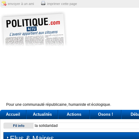
envoyer à un ami
imprimer cette page
Pour une communauté républicaine, humaniste et écologique.
Accueil
Actualités
Actions
Osons !
Déb
Exodus: West Bank hardships drive out Palestinian Christian
Fil info
Elus & Maires