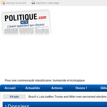
envoyer à un ami
imprimer cette page
Pour une communauté républicaine, humaniste et écologique.
Accueil
Actualités
Actions
Osons !
Déb
Brazil’s Lula battles Trump and Milei over perceived electio
Fil info
Dossiers