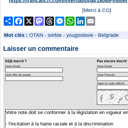
https://francais.rt.com/international/18089-milli
[Merci à CG]
Partager
Facebook
X
Mastodon
Threads
Messenger
WhatsApp
LinkedIn
Email
Mot clés :
OTAN
-
serbie
-
yougoslavie
-
Belgrade
Laisser un commentaire
Déjà inscrit ?
Pas encore inscrit 
Votre Email
Votre Email
Votre Mot de passe
Votre Pseudo
Taper le code affiché