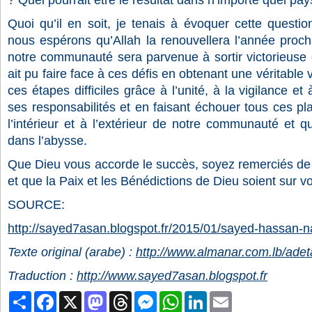
? Quel pourrait être le résultat dans n’importe quel pay
Quoi qu’il en soit, je tenais à évoquer cette questio
nous espérons qu’Allah la renouvellera l’année proch
notre communauté sera parvenue à sortir victorieuse 
ait pu faire face à ces défis en obtenant une véritable 
ces étapes difficiles grâce à l’unité, à la vigilance 
ses responsabilités et en faisant échouer tous ces p
l’intérieur et à l’extérieur de notre communauté et q
dans l’abysse.
Que Dieu vous accorde le succès, soyez remerciés de 
et que la Paix et les Bénédictions de Dieu soient sur v
SOURCE:
http://sayed7asan.blogspot.fr/2015/01/sayed-hassan-n
Texte original (arabe) :
http://www.almanar.com.lb/ade
Traduction :
http://www.sayed7asan.blogspot.fr
Partager
Facebook
X
Mastodon
Threads
Messenger
WhatsApp
LinkedIn
Email