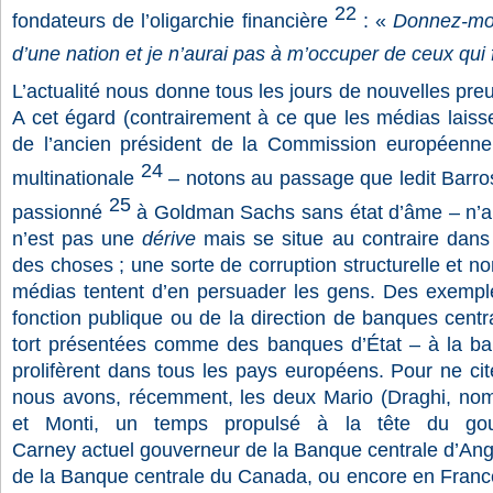
22
fondateurs de l’oligarchie financière
: «
Donnez-moi
d’une nation et je n’aurai pas à m’occuper de ceux qui f
L’actualité nous donne tous les jours de nouvelles pre
A cet égard (contrairement à ce que les médias laiss
de l’ancien président de la Commission européenn
24
multinationale
– notons au passage que ledit Barr
25
passionné
à Goldman Sachs sans état d’âme – n’a s
n’est pas une
dérive
mais se situe au contraire dans 
des choses ; une sorte de corruption structurelle et n
médias tentent d’en persuader les gens. Des exempl
fonction publique ou de la direction de banques centra
tort présentées comme des banques d’État – à la ba
prolifèrent dans tous les pays européens. Pour ne ci
nous avons, récemment, les deux Mario (Draghi, n
et Monti, un temps propulsé à la tête du gouv
Carney actuel gouverneur de la Banque centrale d’Angle
de la Banque centrale du Canada, ou encore en Fran