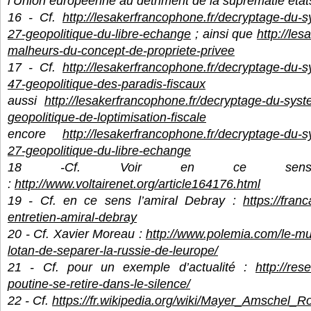
l’Union européenne au détriment de la suprématie éta
16 - Cf.
http://lesakerfrancophone.fr/decryptage-du
27-geopolitique-du-libre-echange
; ainsi que
http://les
malheurs-du-concept-de-propriete-privee
17 - Cf.
http://lesakerfrancophone.fr/decryptage-du
47-geopolitique-des-paradis-fiscaux
m
aussi
http://lesakerfrancophone.fr/decryptage-du-sy
geopolitique-de-loptimisation-fiscale
encore
http://lesakerfrancophone.fr/decryptage-du
27-geopolitique-du-libre-echange
18 -Cf. Voir en ce sens, P
:
http://www.voltairenet.org/article164176.html
19 - Cf. en ce sens l’amiral Debray :
https://fran
entretien-amiral-debray
20 - Cf. Xavier Moreau :
http://www.polemia.com/le-mur
lotan-de-separer-la-russie-de-leurope/
21 - Cf. pour un exemple d’actualité :
http://res
poutine-se-retire-dans-le-silence/
22 - Cf.
https://fr.wikipedia.org/wiki/Mayer_Amschel_Ro