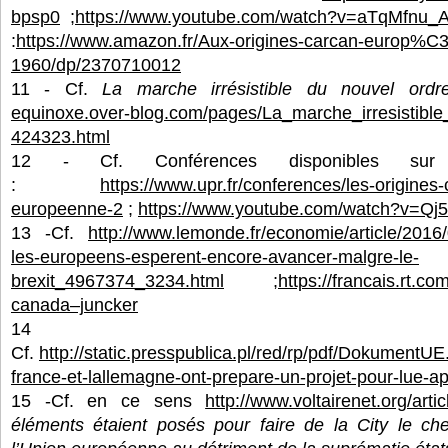
bpsp0
;
https://www.youtube.com/watch?v=aTqMfnu_
:
https://www.amazon.fr/Aux-origines-carcan-europ%
1960/dp/2370710012
11 - Cf.
La marche irrésistible du nouvel ordr
equinoxe.over-blog.com/pages/La_marche_irresistible_
424323.html
12 - Cf. Conférences disponibles sur 
:
https://www.upr.fr/conferences/les-origines
europeenne-2
;
https://www.youtube.com/watch?v=Qj
13 -Cf.
http://www.lemonde.fr/economie/article/2016/0
les-europeens-esperent-encore-avancer-malgre-le-
brexit_4967374_3234.html
;
https://francais.rt.c
canada–juncker
14
Cf.
http://static.presspublica.pl/red/rp/pdf/DokumentUE
france-et-lallemagne-ont-prepare-un-projet-pour-lue-apr
15 -Cf. en ce sens
http://www.voltairenet.org/art
éléments étaient posés pour faire de la City le ch