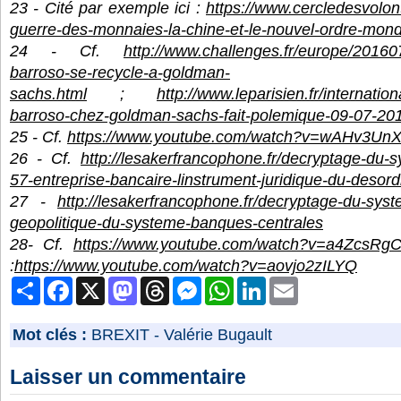
23 - Cité par exemple ici :
https://www.cercledesvolonta
guerre-des-monnaies-la-chine-et-le-nouvel-ordre-mond
24 - Cf.
http://www.challenges.fr/europe/201
barroso-se-recycle-a-goldman-
sachs.html
;
http://www.leparisien.fr/internatio
barroso-chez-goldman-sachs-fait-polemique-09-07-2
25 - Cf.
https://www.youtube.com/watch?v=wAHv3U
26 - Cf.
http://lesakerfrancophone.fr/decryptage-du
57-entreprise-bancaire-linstrument-juridique-du-desordr
27 -
http://lesakerfrancophone.fr/decryptage-du-sy
geopolitique-du-systeme-banques-centrales
28- Cf.
https://www.youtube.com/watch?v=a4ZcsRg
:
https://www.youtube.com/watch?v=aovjo2zILYQ
Partager
Facebook
X
Mastodon
Threads
Messenger
WhatsApp
LinkedIn
Email
Mot clés :
BREXIT
-
Valérie Bugault
Laisser un commentaire