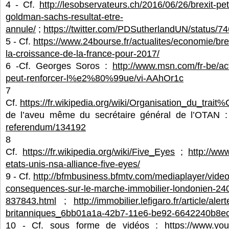
4 - Cf.
http://lesobservateurs.ch/2016/06/26/brexit-pe
goldman-sachs-resultat-etre-
annule/
;
https://twitter.com/PDSutherlandUN/status
5 - Cf.
https://www.24bourse.fr/actualites/economie/brexi
la-croissance-de-la-france-pour-2017/
6 -Cf. Georges Soros :
http://www.msn.com/fr-be/actu
peut-renforcer-l%e2%80%99ue/vi-AAhOr1c
7 
Cf.
https://fr.wikipedia.org/wiki/Organisation_du_tr
de l’aveu même du secrétaire général de l’OTAN 
referendum/134192
8 
Cf.
https://fr.wikipedia.org/wiki/Five_Eyes
;
http://ww
etats-unis-nsa-alliance-five-eyes/
9 - Cf.
http://bfmbusiness.bfmtv.com/mediaplayer/video/
consequences-sur-le-marche-immobilier-londonien-24
837843.html
;
http://immobilier.lefigaro.fr/article/ale
britanniques_6bb01a1a-42b7-11e6-be92-6642240b8ec
10 - Cf. sous forme de vidéos :
https://www.y