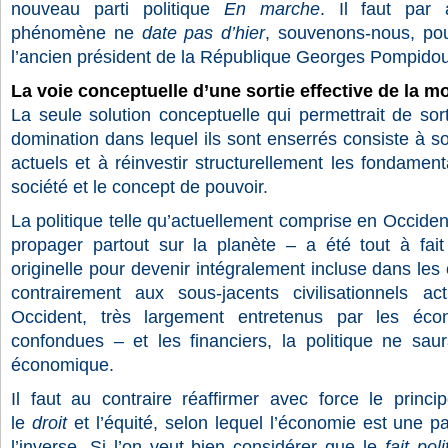
nouveau parti politique
En marche
. Il faut par 
phénomène ne
date pas d’hier
, souvenons-nous, po
l’ancien président de la République Georges Pompidou
La voie conceptuelle d’une sortie effective de la m
La seule solution conceptuelle qui permettrait de sort
domination dans lequel ils sont enserrés consiste à so
actuels et à réinvestir structurellement les fondament
société et le concept de pouvoir.
La politique telle qu’actuellement comprise en Occident 
propager partout sur la planète – a été tout à fai
originelle pour devenir intégralement incluse dans le
contrairement aux sous-jacents civilisationnels a
Occident, très largement entretenus par les éco
confondues – et les financiers, la politique ne saur
économique.
Il faut au contraire réaffirmer avec force le princi
le
droit
et l’équité, selon lequel l’économie est une p
l’inverse. Si l’on veut bien considérer que le
fait pol