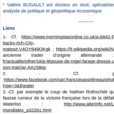
* Valérie BUGAULT est docteur en droit, spécialiste d
analyste de politique et géopolitique économique
______
Liens
1- Cf.
https://www.morningstaronline.co.uk/a-b842-
backs-rich-City-
mates#.V4OY849OKgk
;
https://fr.wikipedia.org/wiki
ancienne trader d’origine allemand
fr/actualite/other/ukip-lépouse-de-nigel-farage-dresse-
son-mari/ar-AA158qx
2 - Cf. par 
:
https://www.facebook.com/upr.francoisasselineau/
type=3&theater
3 -Cf. par exemple le
coup
de Nathan Rothschild qui
fausse rumeur de la victoire française lors de la défait
Waterloo :
http://www.alterinfo.net/
mondiales_a32261.html