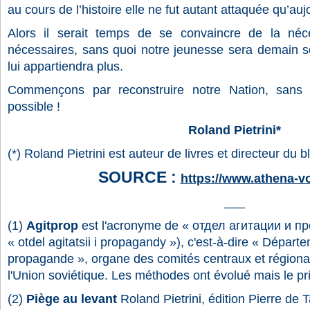
au cours de l’histoire elle ne fut autant attaquée qu’auj
Alors il serait temps de se convaincre de la néces
nécessaires, sans quoi notre jeunesse sera demain 
lui appartiendra plus.
Commençons par reconstruire notre Nation, sans l
possible !
Roland Pietrini*
(*) Roland Pietrini est a
uteur de livres et directeur du
SOURCE :
https://www.athena-v
___
(1)
Agitprop
est l'acronyme de « отдел агитации и п
« otdel agitatsii i propagandy »), c'est-à-dire « Départem
propagande », organe des comités centraux et région
l'Union soviétique. Les méthodes ont évolué mais le pr
(2)
Piège au levant
Roland Pietrini, édition Pierre de Ta