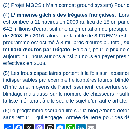
(3)
Projet MGCS ( Main combat ground system) Pour qu
(4)
L’immense gâchis des frégates françaises.
Lorsq
est tombée à 11 navires en 2009 au lieu de 18 on parle 
642 millions d’euro, soit une augmentation de presque 
de 2008. En 2016, alors que la cible de 8 FREMM est c
programme est estimé à 8 milliards d’euros au total,
so
milliard d’euros par frégate
. En clair, pour le prix 
aujourd’hui, nous aurions ainsi pu nous en payer près
effectives en 2008.
(5)
Les trous capacitaires portent à la fois sur l’absenc
indispensables par exemple hélicoptères lourds, blind
d’infanterie, moyens de franchissement, couverture so
blindage mais aussi sur le nombre de chasseurs insuff
la liste mériterait à elle seule le sujet d’un autre article.
(6)
Le programme scorpion lire sur la blog Athena-défe
sans retour
qui engage l’Armée de Terre pour des d
Partager
Facebook
X
Mastodon
Threads
Messenger
WhatsApp
LinkedIn
Email