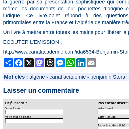
la guerre par sa présentation sophistiquée qui conduit
même les documents de leur pochettes d’origine et
ludique. Ce livre-objet répond à des questions 
primordiales entre la France et l’Algérie de manière tr
Un livre à mettre entre toutes les mains pour libérer la
ECOUTER L'EMISSION :
http://www.canalacademie.com/ida6534-Benjamin-Stor
Partager
Facebook
X
Mastodon
Threads
Messenger
WhatsApp
LinkedIn
Email
Mot clés :
algérie
-
canal academie
-
benjamin Stora
Laisser un commentaire
Déjà inscrit ?
Pas encore inscrit 
Votre Email
Votre Email
Votre Mot de passe
Votre Pseudo
Taper le code affiché