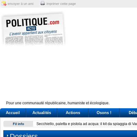
envoyer à un ami
imprimer cette page
Pour une communauté républicaine, humaniste et écologique.
Accueil
Actualités
Actions
Osons !
Déb
Secchiello, paletta e pistola ad acqua: il kit da spiaggia di V
Fil info
Dossiers