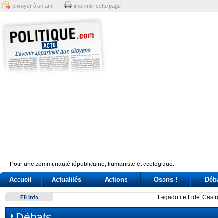
envoyer à un ami
imprimer cette page
Pour une communauté républicaine, humaniste et écologique.
Accueil
Actualités
Actions
Osons !
Déb
Legado de Fidel Castro se agiganta, afirman en Uruguay
Fil info
Débats