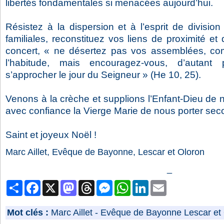
libertés fondamentales si menacées aujourd’hui.
Résistez à la dispersion et à l’esprit de division
familiales, reconstituez vos liens de proximité et 
concert, « ne désertez pas vos assemblées, com
l’habitude, mais encouragez-vous, d’autan
s’approcher le jour du Seigneur » (He 10, 25).
Venons à la crèche et supplions l’Enfant-Dieu de n
avec confiance la Vierge Marie de nous porter sec
Saint et joyeux Noël !
Marc Aillet, Evêque de Bayonne, Lescar et Oloron
_
Partager
Facebook
X
Mastodon
Threads
Messenger
WhatsApp
LinkedIn
Email
Mot clés :
Marc Aillet
-
Evêque de Bayonne Lescar et 