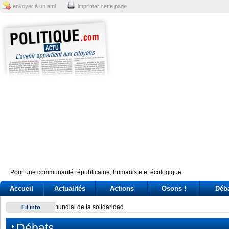
envoyer à un ami
imprimer cette page
Pour une communauté républicaine, humaniste et écologique.
Accueil
Actualités
Actions
Osons !
Déb
Exodus: West Bank hardships drive out Palestinian Christian
Fil info
Débats