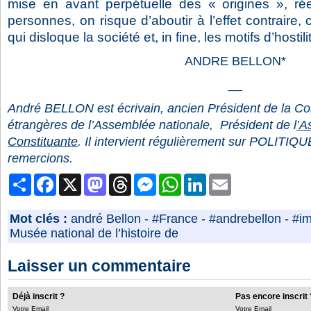
mise en avant perpétuelle des « origines », ré
personnes, on risque d’aboutir à l’effet contraire, 
qui disloque la société et, in fine, les motifs d’hostil
ANDRE BELLON*
__
André BELLON est écrivain, ancien Président de la Co
étrangères de l’Assemblée nationale, Président de l
’A
Constituante
. Il intervient
régulièrement sur POLITIQU
remercions.
Partager
Facebook
X
Mastodon
Threads
Messenger
WhatsApp
LinkedIn
Email
Mot clés :
andré Bellon
-
#France
-
#andrebellon
-
#im
Musée national de l’histoire de
Laisser un commentaire
Déjà inscrit ?
Pas encore inscrit 
Votre Email
Votre Email