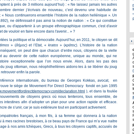
tent à près de 3 millions aujourd’hui) : « Ne laissez jamais les autres
ptembre dernier j’écrivais de nouveau, c’est devenu une habitude de
"
« Nous continuerons ensemble l’histoire de la nation hellénique ». Un
P
2), ne définissait-il pas ainsi la notion de nation : « Ce qui constitue
gue, ou d'appartenir à un groupe ethnographique commun, c'est d'avoir
de vouloir en faire encore dans l'avenir... » ?
entées la politique et la démocratie. Aujourd’hui, en 2011, le citoyen se dit
dimos
» (
δήμος
) et l’Etat, «
kratos
» (
κράτος
). L’histoire de la nation
onséquent, on peut dire que chacun d’entre nous, citoyens de la vielle
ant au devenir de cette nation européenne, unique au monde, qui ne
stoire exceptionnelle que l’on nous envie. Alors, dans les pas des
r du joug ottoman, nous néophilhellènes aidons-les à se libérer du joug
etrouver enfin la parole.
conférence internationale, du bureau de Georges Kokkas, avocat, en
l
trouve le siège de Movement For Direct Democracy fondé en juin 1995
f
ww.movementfordirectdemocracy.com/declaration.html
), et dans la foulée
mouvements de citoyens grecs où nous tenterons, tous ensemble, de
es intestines afin d’adopter un plan pour une action rapide et efficace.
e de s’unir, car je suis extérieure tout en participant activement.
ompatriotes français, à mon fils, à sa femme qui donnera à la nation
ai à mes racines brestoises, à ce beau pays de France qui m’a vue naitre
age à nos amis tchèques, Grecs, à tous les citoyens captifs, accusés de