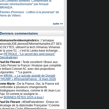
"Les Lumières sombres. Comprendre la
pensée néoréactionnaire" par Arnaud
MIRANDA
Paroles d'honneur - Lettres à la jeunesse" de
ierre de Villiers
suite >>
Derniers commentaires
ottomansefevideempirebrics :
l’arnaque
genocideJOE,demonENformeHumaîne,ET SES
ACOLYTES, utilisent la tech.Vimanas Vimanas
de la zone 51: ; c’est là Lanka base échange…
sur
PÉTROLE : "Le secret des sept soeurs"
(Géostratégie)
Paul De Florant :
Texte excellent ! Bravo aux
Clubs Penser la France ! Analyse que complète
e brillant Colonel AC avec des projections
ulgurantes : * "La guerre…
sur
#IRAN : « Le suicide assisté de Donald
#TRUMP » #PenserlaFrance - 8 mars 2026
Anne-Marie :
De la France. Oui, la France est
confrontée à plusieurs changements
stratégiques mondiaux, comme le dit Jean-Luc
Pujo. Et comme le souligne le…
sur
BONNES FÊTES 2025 à tous !
Paul De Florant :
#EtatPalestinien : Erreur en
décalage de la diplomatie Française ! Comme
le disent les Clubs #PenserlaFrance