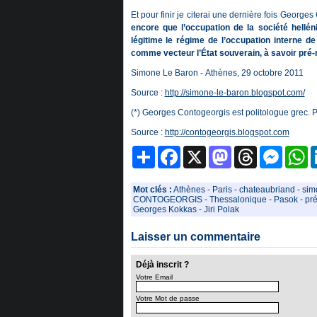
Et pour finir je citerai une dernière fois Georg
encore que l’occupation de la société hellé
légitime le régime de l’occupation interne de
comme vecteur l’État souverain, à savoir pré-
Simone Le Baron -
Athènes, 29 octobre 2011
Source :
http://simone-le-baron.blogspot.com/
(*) Georges Contogeorgis est politologue grec. P
Source :
http://contogeorgis.blogspot.com
Partager
Facebook
X
Mastodon
Threads
Messeng
W
Mot clés :
Athènes
-
Paris
-
chateaubriand
-
sim
CONTOGEORGIS
-
Thessalonique
-
Pasok
-
pré
Georges Kokkas
-
Jiri Polak
Laisser un commentaire
Déjà inscrit ?
Votre Email
Votre Mot de passe