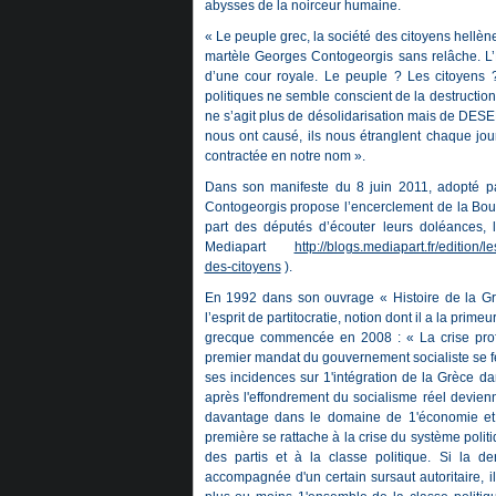
abysses de la noirceur humaine.
« Le peuple grec, la société des citoyens hellène
martèle Georges Contogeorgis sans relâche. L’
d’une cour royale. Le peuple ? Les citoyens
politiques ne semble conscient de la destructio
ne s’agit plus de désolidarisation mais de DES
nous ont causé, ils nous étranglent chaque jou
contractée en notre nom ».
Dans son manifeste du 8 juin 2011, adopté p
Contogeorgis propose l’encerclement de la Boulé
part des députés d’écouter leurs doléances, l’
Mediapart
http://blogs.mediapart.fr/edition/
des-citoyens
).
En 1992 dans son ouvrage « Histoire de la Grè
l’esprit de partitocratie, notion dont il a la primeu
grecque commencée en 2008 : «
La crise pro
premier mandat du gouvernement socialiste se fer
ses incidences sur 1'intégration de la Grèce d
après l'effondrement du socialisme réel devienn
davantage dans le domaine de 1'économie et da
première se rattache à la crise du système politi
des partis et à la classe politique. Si la
accompagnée d'un certain sursaut autoritaire, i