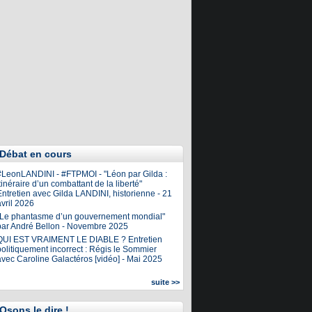
Débat en cours
#LeonLANDINI - #FTPMOI - "Léon par Gilda :
tinéraire d’un combattant de la liberté"
ntretien avec Gilda LANDINI, historienne - 21
vril 2026
"Le phantasme d’un gouvernement mondial"
par André Bellon - Novembre 2025
QUI EST VRAIMENT LE DIABLE ? Entretien
olitiquement incorrect : Régis le Sommier
avec Caroline Galactéros [vidéo] - Mai 2025
suite >>
Osons le dire !