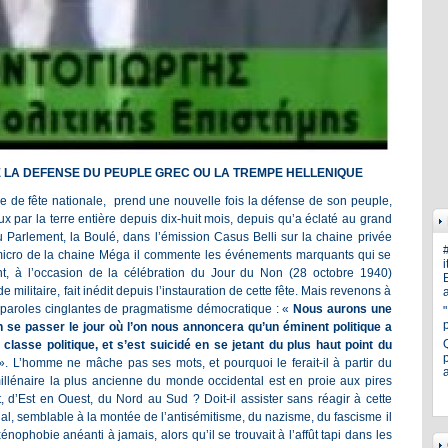
 LA DEFENSE DU PEUPLE GREC OU LA TREMPE HELLENIQUE
e de fête nationale, prend une nouvelle fois la défense de son peuple,
 par la terre entière depuis dix-huit mois, depuis qu’a éclaté au grand
au Parlement, la Boulé, dans l’émission Casus Belli sur la chaine privée
 micro de la chaine Méga il commente les événements marquants qui se
i
t, à l’occasion de la célébration du Jour du Non (28 octobre 1940)
E
 militaire, fait inédit depuis l’instauration de cette fête. Mais revenons à
a
es paroles cinglantes de pragmatisme démocratique : «
Nous aurons une
 se passer le jour où l’on nous annoncera qu’un éminent politique a
classe politique, et s’est suicidé en se jetant du plus haut point du
p
». L’homme ne mâche pas ses mots, et pourquoi le ferait-il à partir du
illénaire la plus ancienne du monde occidental est en proie aux pires
, d’Est en Ouest, du Nord au Sud ? Doit-il assister sans réagir à cette
al, semblable à la montée de l’antisémitisme, du nazisme, du fascisme il
nophobie anéanti à jamais, alors qu’il se trouvait à l’affût tapi dans les