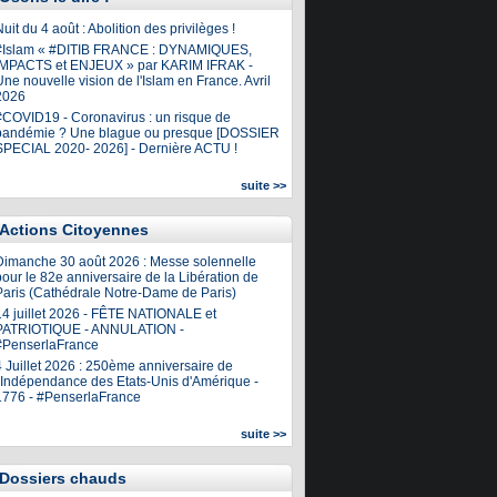
uit du 4 août : Abolition des privilèges !
#Islam « #DITIB FRANCE : DYNAMIQUES,
IMPACTS et ENJEUX » par KARIM IFRAK -
ne nouvelle vision de l'Islam en France. Avril
2026
#COVID19 - Coronavirus : un risque de
pandémie ? Une blague ou presque [DOSSIER
SPECIAL 2020- 2026] - Dernière ACTU !
suite >>
Actions Citoyennes
Dimanche 30 août 2026 : Messe solennelle
our le 82e anniversaire de la Libération de
Paris (Cathédrale Notre-Dame de Paris)
14 juillet 2026 - FÊTE NATIONALE et
PATRIOTIQUE - ANNULATION -
#PenserlaFrance
4 Juillet 2026 : 250ème anniversaire de
l'Indépendance des Etats-Unis d'Amérique -
1776 - #PenserlaFrance
suite >>
Dossiers chauds