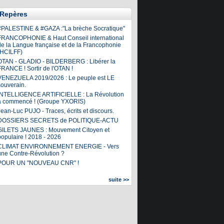
Repères
#PALESTINE & #GAZA :"La brèche Socratique"
FRANCOPHONIE & Haut Conseil international
de la Langue française et de la Francophonie
(HCILFF)
OTAN - GLADIO - BILDERBERG : Libérer la
FRANCE ! Sortir de l'OTAN !
VENEZUELA 2019/2026 : Le peuple est LE
souverain.
INTELLIGENCE ARTIFICIELLE : La Révolution
a commencé ! (Groupe YXORIS)
ean-Luc PUJO - Traces, écrits et discours.
DOSSIERS SECRETS de POLITIQUE-ACTU
GILETS JAUNES : Mouvement Citoyen et
populaire ! 2018 - 2026
CLIMAT ENVIRONNEMENT ENERGIE - Vers
une Contre-Révolution ?
POUR UN "NOUVEAU CNR" !
suite >>