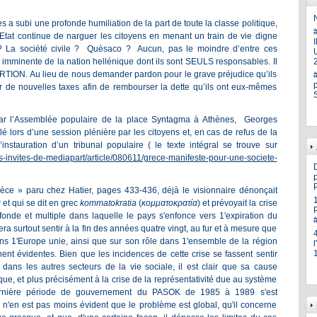
N
s a subi une profonde humiliation de la part de toute la classe politique,
Etat continue de narguer les citoyens en menant un train de vie digne
 ? La société civile ? Quèsaco ? Aucun, pas le moindre d’entre ces
U
n imminente de la nation hellénique dont ils sont SEULS responsables. Il
ERTION. Au lieu de nous demander pardon pour le grave préjudice qu’ils
r de nouvelles taxes afin de rembourser la dette qu’ils ont eux-mêmes
ar l’Assemblée populaire de la place Syntagma à Athènes, Georges
 lors d’une session plénière par les citoyens et, en cas de refus de la
instauration d’un tribunal populaire ( le texte intégral se trouve sur
les-invites-de-mediapart/article/080611/grece-manifeste-pour-une-societe-
p
ce » paru chez Hatier, pages 433-436, déjà le visionnaire dénonçait
r et qui se dit en grec
kommatokratia
(
κομματοκρατία
) et prévoyait la crise
fonde et multiple dans laquelle le pays s'enfonce vers 1'expiration du
a surtout sentir à la fin des années quatre vingt, au fur et à mesure que
ans 1'Europe unie, ainsi que sur son rôle dans 1'ensemble de la région
ent évidentes. Bien que les incidences de cette crise se fassent sentir
ns les autres secteurs de la vie sociale, il est clair que sa cause
que, et plus précisément à la crise de la représentativité due au système
 dernière période de gouvernement du PASOK de 1985 à 1989 s'est
l n'en est pas moins évident que le problème est global, qu'il concerne