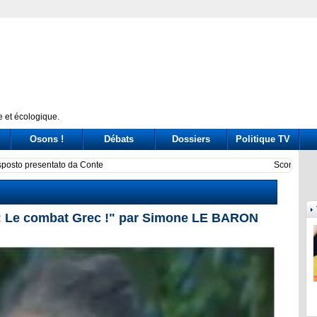
 et écologique.
Osons !
Débats
Dossiers
Politique TV
ni nel governo. Passa la linea dura ma si teme il boomerang
Covid,
e combat Grec !" par Simone LE BARON