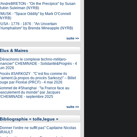
#AndreBRETON - "On the Precipice" by Susan
Rubin Suleiman (NYRB)
#MUSK - "Space Oddity" by Mark O’Connell
(NYRB)
#USA - 1776 - 1876 : "An Uncertain
Triumphalism" by Brenda Wineapple (NYRB)
suite >>
Elus & Maires
"Déracinons le complexe techno-militaro-
financier" CHEMINADE - Solidarité&Progrès - 4
juin 2026
Procès #SARKOZY : "C’est fou comme ils
’aiment (à propos du procès Sarkozy)" – Billet
rouge par Floréal (PRCF) - 4 mai 2026
Sommet de #Shanghai : "la France face au
basculement du monde" par Jacques
#CHEMINADE - septembre 2025
suite >>
Bibliographie « tolle,legue »
Donner l'ordre ne suffit pas" Capitaine Nicolas
BRAULT