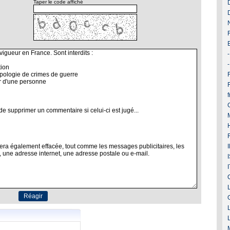
Taper le code affiché
F