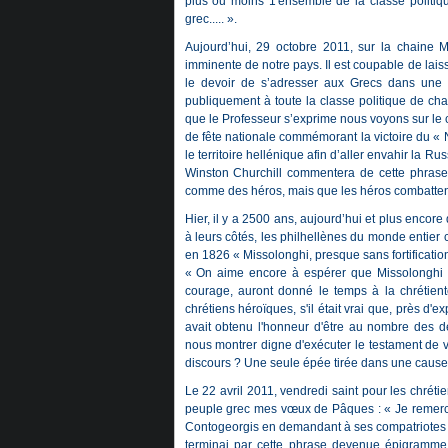
plus ou moins 1'ensemble de la classe politiqu
grec..... ».
Aujourd’hui, 29 octobre 2011, sur la chaine 
imminente de notre pays. Il est coupable de laiss
le devoir de s’adresser aux Grecs dans une 
publiquement à toute la classe politique de chan
que le Professeur s’exprime nous voyons sur le cô
de fête nationale commémorant la victoire du «
le territoire hellénique afin d’aller envahir la R
Winston Churchill commentera de cette phras
comme des héros, mais que les héros combatte
Hier, il y a 2500 ans, aujourd’hui et plus encore 
à leurs côtés, les philhellènes du monde entie
en 1826
« Missolonghi, presque sans fortificati
« On aime encore à espérer que Missolonghi 
courage, auront donné le temps à la chrétienté
chrétiens héroïques, s'il était vrai que, près d
avait obtenu l'honneur d'être au nombre des d
nous montrer digne d'exécuter le testament de vot
discours ? Une seule épée tirée dans une cause s
Le 22 avril 2011, vendredi saint pour les chrét
peuple grec mes vœux de Pâques : « Je remerci
Contogeorgis en demandant à ses compatriotes d
terminai par cette phrase devenue épigramme,