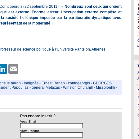
es Contogeorgis (22 septembre 2011) :
«
Nombreux sont ceux qui croient
nique est externe. Énorme erreur. L’occupation externe complète et
 la société hellénique imposée par la partitocratie dynastique avec
J
représentatif de la modernité
».
d
rofesseur de science politique à l’Université Panteion, Athènes.
er
hatsApp
LinkedIn
Email
A
one le baron
-
indignés
-
Ernest Renan
-
contogeorgis
-
GEORGES
sident Papoulias
-
général Métaxas
-
Winston Churchill
-
Missolonhli
-
Pas encore inscrit ?
Votre Email
Votre Pseudo