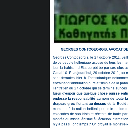
GEORGES CONTOGEORGIS, AVOCAT DE
Georges Contogeorgis, le 27 octobre 2011, veill
de ce peuple hellénique accusé de tous les maux
jour la trahison d’Etat perpétrée par ses élus 
Canal 10. Et aujourd’hui, 29 octobre 2011, au
sont déroulés hier à Thessalonique notammen
entrainant l’annulation pure et simple de la parade
l’entretien du 27 octobre qui se termine sur c
lueur d’espoir que quelque chose puisse enfin
endossé la responsabilité au nom de toute la 
drapeau grec flottant au-dessus de la Boulé
moment où la nation hellénique, cette nation m
estocades de son histoire récente de toute part
montée du mishellénisme à l’échelon internation
n’y a pas si longtemps ? On croyait le monstre-xé