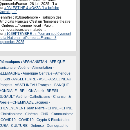
@penserlaFrance - 28 juil. 2025 : "La…
sur
#PALESTINE & #GAZA :"La brèche
Socratique"
ennifer :
#18septembre - Trahison des
Syndicats Français C'est un "Immense théâtre
’Ombres …" comme l'écrit jlPujo ...
#democratiesociale malade…
sur
#10SEPTEMBRE : « Pour un soulèvement
de la Nation » ! #PenserLaFrance - 8
septembre 2025
Thématiques :
AFGHANISTAN
-
AFRIQUE
-
griculture
-
Algérie
-
Alimentation
-
ALLEMAGNE
-
Amérique Centrale
-
Amérique
du Sud
-
ANGLETERRE
-
ASIE
-
ASSELINEAU
François
-
ASSELINEAU François
-
BANQUE
MONDIALE
-
BELLON André
-
BRESIL
-
BUGAULT Valérie
-
Catholicisme
-
Chanson &
Poésie
-
CHEMINADE Jacques
-
CHEVENEMENT Jean Pierre
-
CHINE
-
CHINE
-
Christianisme
-
Cinéma
-
CNR
-
Communisme
-
COVID19
-
COVID19
-
Crypto & Blockchains
-
CUBA
-
CULTURE
-
Défense
-
Demographie
-