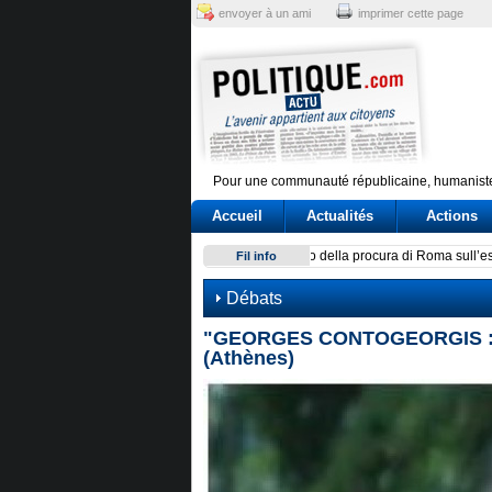
envoyer à un ami
imprimer cette page
Pour une communauté républicaine, humaniste
Accueil
Actualités
Actions
Scontro su Schengen, tensio
Fil info
Débats
"GEORGES CONTOGEORGIS : L
(Athènes)