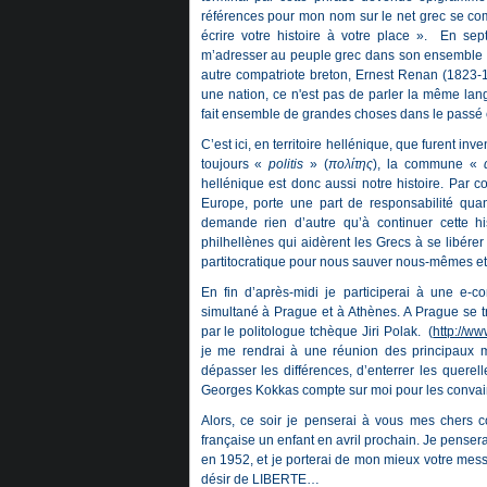
références pour mon nom sur le net grec se comp
écrire votre histoire à votre place ». En se
m’adresser au peuple grec dans son ensemble : 
autre compatriote breton, Ernest Renan (1823-189
une nation, ce n'est pas de parler la même lan
fait ensemble de grandes choses dans le passé et 
C’est ici, en territoire hellénique, que furent inv
toujours «
politis
» (
πολίτης
), la commune «
hellénique est donc aussi notre histoire. Par c
Europe, porte une part de responsabilité qu
demande rien d’autre qu’à continuer cette hi
philhellènes qui aidèrent les Grecs à se libére
partitocratique pour nous sauver nous-mêmes et r
En fin d’après-midi je participerai à une e-
simultané à Prague et à Athènes. A Prague se 
par le politologue tchèque Jiri Polak. (
http://w
je me rendrai à une réunion des principaux 
dépasser les différences, d’enterrer les querell
Georges Kokkas compte sur moi pour les convaincr
Alors, ce soir je penserai à vous mes chers c
française un enfant en avril prochain. Je penser
en 1952, et je porterai de mon mieux votre mess
désir de LIBERTE…