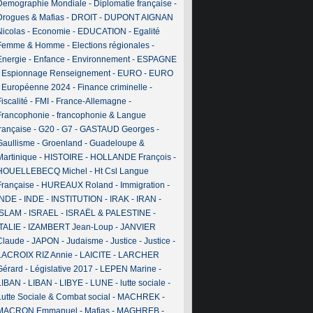
Demographie Mondiale
-
Diplomatie française
-
Drogues & Mafias
-
DROIT
-
DUPONT AIGNAN
Nicolas
-
Economie
-
EDUCATION
-
Egalité
Femme & Homme
-
Elections régionales
-
Energie
-
Enfance
-
Environnement
-
ESPAGNE
-
Espionnage Renseignement
-
EURO
-
EURO
-
Européenne 2024
-
Finance criminelle
-
iscalité
-
FMI
-
France-Allemagne
-
Francophonie
-
francophonie & Langue
française
-
G20
-
G7
-
GASTAUD Georges
-
Gaullisme
-
Groenland
-
Guadeloupe &
Martinique
-
HISTOIRE
-
HOLLANDE François
-
HOUELLEBECQ Michel
-
Ht Csl Langue
Française
-
HUREAUX Roland
-
Immigration
-
INDE
-
INDE
-
INSTITUTION
-
IRAK
-
IRAN
-
ISLAM
-
ISRAEL
-
ISRAËL & PALESTINE
-
ITALIE
-
IZAMBERT Jean-Loup
-
JANVIER
Claude
-
JAPON
-
Judaisme
-
Justice
-
Justice
-
LACROIX RIZ Annie
-
LAICITE
-
LARCHER
Gérard
-
Législative 2017
-
LEPEN Marine
-
LIBAN
-
LIBAN
-
LIBYE
-
LUNE
-
lutte sociale
-
Lutte Sociale & Combat social
-
MACHREK
-
MACRON Emmanuel
-
Mafias
-
MAGHREB
-