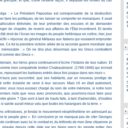
e grecque, et que, d'une certaine façon, il dépasse les limites du cas
Méga : « Le Président Papoulias est coresponsable de la destruction
er faire les politiques, de les laisser se comporter en monarques. Il avait
allocution télévisée, de leur présenter des excuses et de demander
ger de chapitre, de revenir aux affaires de l’État incontinent. Et tandis
té droit de l’écran les images du peuple hellénique en colère, hier, jour
 NON » réponse du général Métaxas aux Italiens qui voulaient emprunter
ussie. Ce fut la première victoire alliée de la seconde guerre mondiale que
e mémorable : « On ne dira plus désormais que les Grecs combattent
nt comme des Grecs ».
demain, les héros grecs continueront d’écrire l’histoire de leur nation. Et
r comme mon compatriote breton Chateaubriand (1768-1848) qui écrivait
ons, repoussant les barbares entrés deux fois jusque dans ses murs ».
s
n'aura pas succombé, que ses habitants, par un nouveau prodige de
 enfin éclairée de venir à leur secours. Mais s'il en était autrement,
'expirer, vous nous eussiez chargé du soin de votre mémoire, si notre nom
erniers mots que vous avez prononcés, que pourrions-nous faire pour
re gloire ? Que sont à tant de hauts faits, à tant d'adversités, d'inutiles
i sainte aurait mieux valu que toutes les harangues de la terre. »
iens orthodoxes, je fondai le mouvement néophilhellène en adressant au
e le peuple grec ». En conclusion je ne manquai pas de citer Georges
"
e continuer avec lui le combat et, du tréfonds de mon âme citoyenne je
 relayée depuis cette date par les blogs grecs du monde entier (les