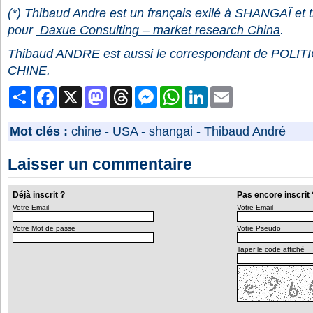
(*) Thibaud Andre est un français exilé à SHANGAÏ et 
pour
Daxue Consulting – market research China
.
Thibaud ANDRE est aussi le correspondant de POL
CHINE.
Partager
Facebook
X
Mastodon
Threads
Messenger
WhatsApp
LinkedIn
Email
Mot clés :
chine
-
USA
-
shangai
-
Thibaud André
Laisser un commentaire
Déjà inscrit ?
Pas encore inscrit 
Votre Email
Votre Email
Votre Mot de passe
Votre Pseudo
Taper le code affiché