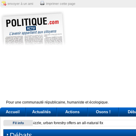
envoyer à un ami
imprimer cette page
Pour une communauté républicaine, humaniste et écologique.
Accueil
Actualités
Actions
Osons !
Déb
Reactor at Kansai Electric’s Oi plant stops after alarm
Fil info
Débats