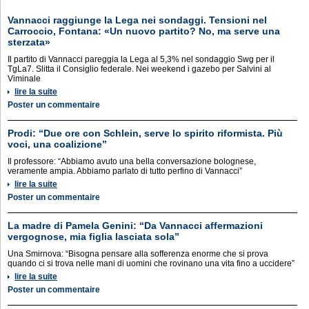
Vannacci raggiunge la Lega nei sondaggi. Tensioni nel
Carroccio, Fontana: «Un nuovo partito? No, ma serve una
sterzata»
Il partito di Vannacci pareggia la Lega al 5,3% nel sondaggio Swg per il
TgLa7. Slitta il Consiglio federale. Nei weekend i gazebo per Salvini al
Viminale
lire la suite
Poster un commentaire
Prodi: “Due ore con Schlein, serve lo spirito riformista. Più
voci, una coalizione”
Il professore: “Abbiamo avuto una bella conversazione bolognese,
veramente ampia. Abbiamo parlato di tutto perfino di Vannacci”
lire la suite
Poster un commentaire
La madre di Pamela Genini: “Da Vannacci affermazioni
vergognose, mia figlia lasciata sola”
Una Smirnova: “Bisogna pensare alla sofferenza enorme che si prova
quando ci si trova nelle mani di uomini che rovinano una vita fino a uccidere”
lire la suite
Poster un commentaire