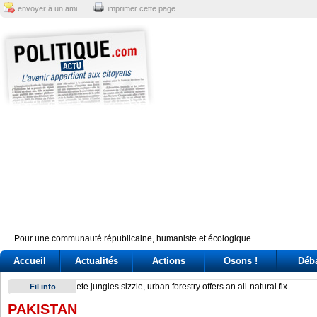
envoyer à un ami
imprimer cette page
Pour une communauté républicaine, humaniste et écologique.
Accueil
Actualités
Actions
Osons !
Déb
Reactor at Kansai Electric’s Oi plant stops after alarm
Fil info
PAKISTAN