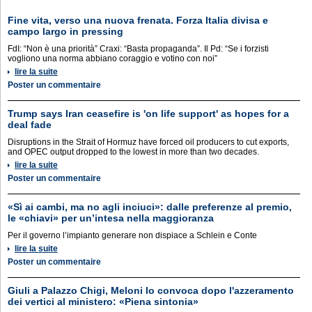
Fine vita, verso una nuova frenata. Forza Italia divisa e
campo largo in pressing
FdI: “Non è una priorità” Craxi: “Basta propaganda”. Il Pd: “Se i forzisti
vogliono una norma abbiano coraggio e votino con noi”
lire la suite
Poster un commentaire
Trump says Iran ceasefire is 'on life support' as hopes for a
deal fade
Disruptions in the Strait of Hormuz have forced oil ​producers to cut exports,
and OPEC output dropped to the lowest in more than two decades.
lire la suite
Poster un commentaire
«Sì ai cambi, ma no agli inciuci»: dalle preferenze al premio,
le «chiavi» per un’intesa nella maggioranza
Per il governo l’impianto generare non dispiace a Schlein e Conte
lire la suite
Poster un commentaire
Giuli a Palazzo Chigi, Meloni lo convoca dopo l'azzeramento
dei vertici al ministero: «Piena sintonia»