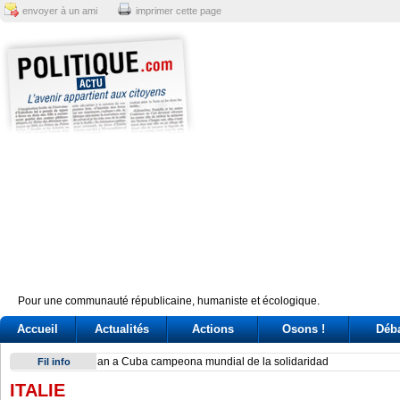
envoyer à un ami
imprimer cette page
Pour une communauté républicaine, humaniste et écologique.
Accueil
Actualités
Actions
Osons !
Déb
Exodus: West Bank hardships drive out Palestinian Christian
Fil info
ITALIE