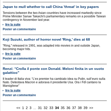
Japan to mull whether to call China 'threat' in key papers
Tensions between the two Asian countries have increased markedly since
Prime Minister Sanae Takaichi's parliamentary remarks on a possible Taiwan
contingency in November last year.
lire la suite
Poster un commentaire
Koji Suzuki, author of horror novel 'Ring,' dies at 68
"Ring," released in 1991, was adapted into movies in and outside Japan,
becoming major hits.
lire la suite
Poster un commentaire
Renzi: “Crolla il ponte con Donald. Meloni finita in un vuoto
galattico”
Il leader di Italia viva: “L’ex premier ha cambiato idea su Putin, sull’euro sulla
Nato. Detestava Macron e adorava il presidente Usa. Ora i FdI cantano la
Marsigliese”
lire la suite
Poster un commentaire
<<
1
2
3
...
31
32
33
34
35
36
37
38
39
>>