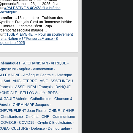
@penserlaFrance - 28 juil. 2025 : "La…
sur
#PALESTINE & #GAZA :"La brèche
Socratique"
ennifer :
#18septembre - Trahison des
Syndicats Français C'est un "Immense théâtre
’Ombres …" comme l'écrit jlPujo ...
#democratiesociale malade…
sur
#10SEPTEMBRE : « Pour un soulèvement
de la Nation » ! #PenserLaFrance - 8
septembre 2025
Thématiques :
AFGHANISTAN
-
AFRIQUE
-
griculture
-
Algérie
-
Alimentation
-
ALLEMAGNE
-
Amérique Centrale
-
Amérique
du Sud
-
ANGLETERRE
-
ASIE
-
ASSELINEAU
François
-
ASSELINEAU François
-
BANQUE
MONDIALE
-
BELLON André
-
BRESIL
-
BUGAULT Valérie
-
Catholicisme
-
Chanson &
Poésie
-
CHEMINADE Jacques
-
CHEVENEMENT Jean Pierre
-
CHINE
-
CHINE
-
Christianisme
-
Cinéma
-
CNR
-
Communisme
-
COVID19
-
COVID19
-
Crypto & Blockchains
-
CUBA
-
CULTURE
-
Défense
-
Demographie
-