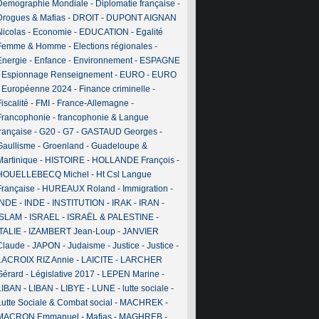
Demographie Mondiale
-
Diplomatie française
-
Drogues & Mafias
-
DROIT
-
DUPONT AIGNAN
Nicolas
-
Economie
-
EDUCATION
-
Egalité
Femme & Homme
-
Elections régionales
-
Energie
-
Enfance
-
Environnement
-
ESPAGNE
-
Espionnage Renseignement
-
EURO
-
EURO
-
Européenne 2024
-
Finance criminelle
-
iscalité
-
FMI
-
France-Allemagne
-
Francophonie
-
francophonie & Langue
française
-
G20
-
G7
-
GASTAUD Georges
-
Gaullisme
-
Groenland
-
Guadeloupe &
Martinique
-
HISTOIRE
-
HOLLANDE François
-
HOUELLEBECQ Michel
-
Ht Csl Langue
Française
-
HUREAUX Roland
-
Immigration
-
INDE
-
INDE
-
INSTITUTION
-
IRAK
-
IRAN
-
ISLAM
-
ISRAEL
-
ISRAËL & PALESTINE
-
ITALIE
-
IZAMBERT Jean-Loup
-
JANVIER
Claude
-
JAPON
-
Judaisme
-
Justice
-
Justice
-
LACROIX RIZ Annie
-
LAICITE
-
LARCHER
Gérard
-
Législative 2017
-
LEPEN Marine
-
LIBAN
-
LIBAN
-
LIBYE
-
LUNE
-
lutte sociale
-
Lutte Sociale & Combat social
-
MACHREK
-
MACRON Emmanuel
-
Mafias
-
MAGHREB
-