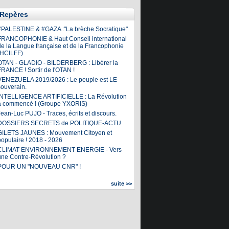
Repères
#PALESTINE & #GAZA :"La brèche Socratique"
FRANCOPHONIE & Haut Conseil international
de la Langue française et de la Francophonie
(HCILFF)
OTAN - GLADIO - BILDERBERG : Libérer la
FRANCE ! Sortir de l'OTAN !
VENEZUELA 2019/2026 : Le peuple est LE
souverain.
INTELLIGENCE ARTIFICIELLE : La Révolution
a commencé ! (Groupe YXORIS)
ean-Luc PUJO - Traces, écrits et discours.
DOSSIERS SECRETS de POLITIQUE-ACTU
GILETS JAUNES : Mouvement Citoyen et
populaire ! 2018 - 2026
CLIMAT ENVIRONNEMENT ENERGIE - Vers
une Contre-Révolution ?
POUR UN "NOUVEAU CNR" !
suite >>