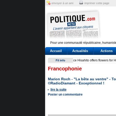
envoyer à un ami
imprimer cette page
Pour une communauté républicaine, humaniste
Accueil
Actualités
Actions
Conte e l'audizione in Commi
Fil info
Francophonie
Marion Roch - "La bête au ventre" - T
©RadioDiamant - Exceptionnel !
lire la suite
Poster un commentaire