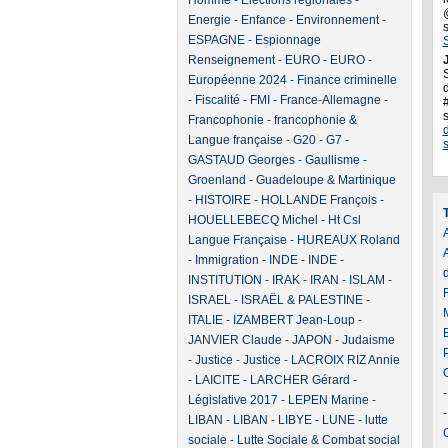
Homme
-
Elections régionales
-
Energie
-
Enfance
-
Environnement
-
ESPAGNE
-
Espionnage
Renseignement
-
EURO
-
EURO
-
J
Européenne 2024
-
Finance criminelle
d
-
Fiscalité
-
FMI
-
France-Allemagne
-
Francophonie
-
francophonie &
Langue française
-
G20
-
G7
-
GASTAUD Georges
-
Gaullisme
-
Groenland
-
Guadeloupe & Martinique
-
HISTOIRE
-
HOLLANDE François
-
HOUELLEBECQ Michel
-
Ht Csl
A
Langue Française
-
HUREAUX Roland
-
Immigration
-
INDE
-
INDE
-
INSTITUTION
-
IRAK
-
IRAN
-
ISLAM
-
ISRAEL
-
ISRAËL & PALESTINE
-
ITALIE
-
IZAMBERT Jean-Loup
-
JANVIER Claude
-
JAPON
-
Judaisme
-
Justice
-
Justice
-
LACROIX RIZ Annie
-
LAICITE
-
LARCHER Gérard
-
Législative 2017
-
LEPEN Marine
-
LIBAN
-
LIBAN
-
LIBYE
-
LUNE
-
lutte
sociale
-
Lutte Sociale & Combat social