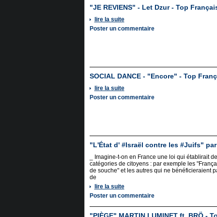
"JE REVIENS" - Let Dzur - Top França
lire la suite
Poster un commentaire
SOCIAL DANCE - "Encore" - Top Fran
lire la suite
Poster un commentaire
"L'État d' #Israël contre les #Juifs" p
_ Imagine-t-on en France une loi qui établirait d
catégories de citoyens : par exemple les "França
de souche" et les autres qui ne bénéficieraient p
de
lire la suite
Poster un commentaire
"PIÈGE" MARTIN LUMINET ft. BRÖ - T