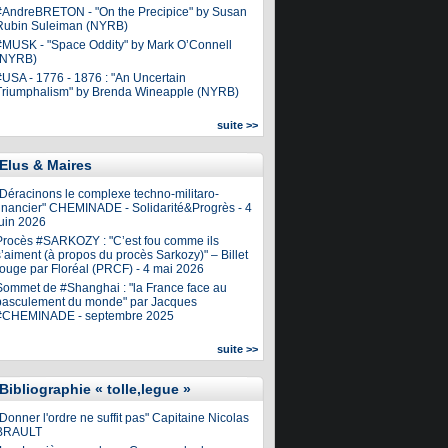
#AndreBRETON - "On the Precipice" by Susan
Rubin Suleiman (NYRB)
#MUSK - "Space Oddity" by Mark O’Connell
(NYRB)
#USA - 1776 - 1876 : "An Uncertain
Triumphalism" by Brenda Wineapple (NYRB)
suite >>
Elus & Maires
"Déracinons le complexe techno-militaro-
financier" CHEMINADE - Solidarité&Progrès - 4
juin 2026
Procès #SARKOZY : "C’est fou comme ils
’aiment (à propos du procès Sarkozy)" – Billet
rouge par Floréal (PRCF) - 4 mai 2026
Sommet de #Shanghai : "la France face au
basculement du monde" par Jacques
#CHEMINADE - septembre 2025
suite >>
Bibliographie « tolle,legue »
Donner l'ordre ne suffit pas" Capitaine Nicolas
BRAULT