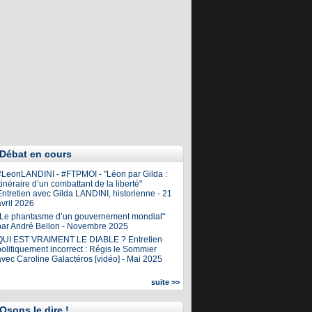
Débat en cours
#LeonLANDINI - #FTPMOI - "Léon par Gilda :
tinéraire d’un combattant de la liberté"
ntretien avec Gilda LANDINI, historienne - 21
vril 2026
"Le phantasme d’un gouvernement mondial"
par André Bellon - Novembre 2025
QUI EST VRAIMENT LE DIABLE ? Entretien
olitiquement incorrect : Régis le Sommier
avec Caroline Galactéros [vidéo] - Mai 2025
suite >>
Osons le dire !