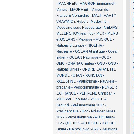
-
MACHREK
-
MACRON Emmanuel
-
Mafias
-
MAGHREB
-
Maison de
France & Monarchie
-
MALI
-
MARTY
VRAYANCE Hubert
-
Medecine
-
Medecine sous Hyppocrate
-
MEDIAS
-
MELENCHON jean luc
-
MER
-
MERS
et OCEANS
-
Mexique
-
MUSIQUE
-
F
Nations d'Europe
-
NIGERIA
-
Nucléaire
-
OCEAN Atlantique
-
Ocean
Indien
-
OCEAN Pacifique
-
OCS
-
OMC
-
ONANA Charles
-
ONU
-
ONU -
Nations Unies
-
ORDRE LAFAYETTE
MONDE
-
OTAN
-
PAKISTAN
-
PALESTINE
-
Patriotisme
-
Pauvreté -
précarité
-
Pédocriminalité
-
PENSER
LA FRANCE
-
PERRONE Christian
-
PHILIPPE Edouard
-
POLICE &
Sécurité
-
Présidentielle 2017
-
Présidentielle 2022
-
Présidentielles
2027
-
Protestantisme
-
PUJO Jean-
Luc
-
QUEBEC
-
QUEBEC
-
RAOULT
Didier
-
RéinfoCovid 2022
-
Relations