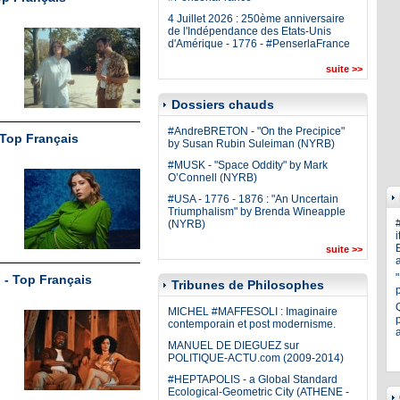
4 Juillet 2026 : 250ème anniversaire
de l'Indépendance des Etats-Unis
d'Amérique - 1776 - #PenserlaFrance
suite >>
Dossiers chauds
#AndreBRETON - "On the Precipice"
Top Français
by Susan Rubin Suleiman (NYRB)
#MUSK - "Space Oddity" by Mark
O’Connell (NYRB)
#USA - 1776 - 1876 : "An Uncertain
Triumphalism" by Brenda Wineapple
(NYRB)
i
E
suite >>
a
 - Top Français
Tribunes de Philosophes
MICHEL #MAFFESOLI : Imaginaire
p
contemporain et post modernisme.
MANUEL DE DIEGUEZ sur
POLITIQUE-ACTU.com (2009-2014)
#HEPTAPOLIS - a Global Standard
Ecological-Geometric City (ATHENE -