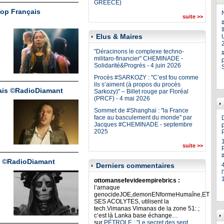
GREECE)
op Français
N
suite >>
Elus & Maires
U
"Déracinons le complexe techno-
militaro-financier" CHEMINADE -
Solidarité&Progrès - 4 juin 2026
Procès #SARKOZY : "C’est fou comme
ils s’aiment (à propos du procès
çais ©RadioDiamant
Sarkozy)" – Billet rouge par Floréal
(PRCF) - 4 mai 2026
Sommet de #Shanghai : "la France
face au basculement du monde" par
Jacques #CHEMINADE - septembre
p
2025
suite >>
s ©RadioDiamant
Derniers commentaires
ottomansefevideempirebrics :
l’arnaque
genocideJOE,demonENformeHumaîne,ET
SES ACOLYTES, utilisent la
tech.Vimanas Vimanas de la zone 51: ;
c’est là Lanka base échange…
sur
PÉTROLE : "Le secret des sept