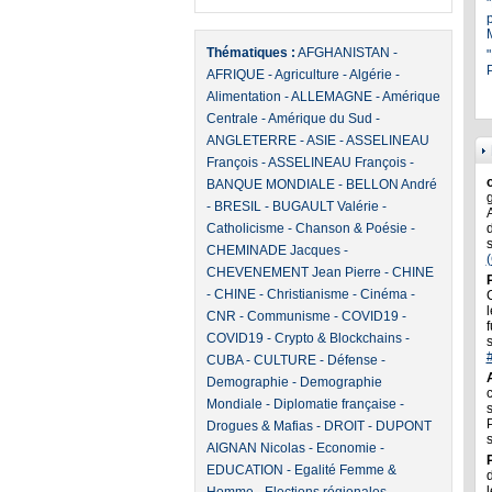
Thématiques :
AFGHANISTAN
-
"
P
AFRIQUE
-
Agriculture
-
Algérie
-
Alimentation
-
ALLEMAGNE
-
Amérique
Centrale
-
Amérique du Sud
-
ANGLETERRE
-
ASIE
-
ASSELINEAU
François
-
ASSELINEAU François
-
BANQUE MONDIALE
-
BELLON André
-
BRESIL
-
BUGAULT Valérie
-
Catholicisme
-
Chanson & Poésie
-
CHEMINADE Jacques
-
CHEVENEMENT Jean Pierre
-
CHINE
-
CHINE
-
Christianisme
-
Cinéma
-
l
CNR
-
Communisme
-
COVID19
-
f
COVID19
-
Crypto & Blockchains
-
CUBA
-
CULTURE
-
Défense
-
Demographie
-
Demographie
Mondiale
-
Diplomatie française
-
Drogues & Mafias
-
DROIT
-
DUPONT
AIGNAN Nicolas
-
Economie
-
EDUCATION
-
Egalité Femme &