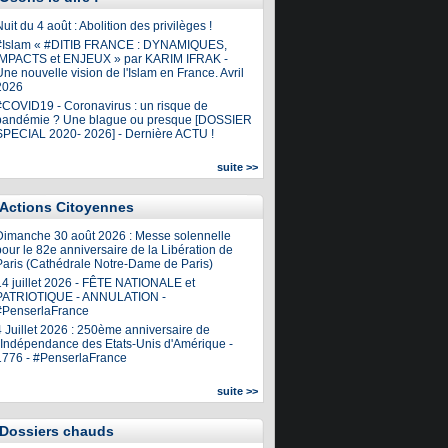
uit du 4 août : Abolition des privilèges !
#Islam « #DITIB FRANCE : DYNAMIQUES,
IMPACTS et ENJEUX » par KARIM IFRAK -
ne nouvelle vision de l'Islam en France. Avril
2026
#COVID19 - Coronavirus : un risque de
pandémie ? Une blague ou presque [DOSSIER
SPECIAL 2020- 2026] - Dernière ACTU !
suite >>
Actions Citoyennes
Dimanche 30 août 2026 : Messe solennelle
our le 82e anniversaire de la Libération de
Paris (Cathédrale Notre-Dame de Paris)
14 juillet 2026 - FÊTE NATIONALE et
PATRIOTIQUE - ANNULATION -
#PenserlaFrance
4 Juillet 2026 : 250ème anniversaire de
l'Indépendance des Etats-Unis d'Amérique -
1776 - #PenserlaFrance
suite >>
Dossiers chauds