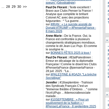
soeurs" (Géostratégie)
...
28
29
30
>>
Paul De Florant :
Texte excellent !
Bravo aux Clubs Penser la France !
Analyse que complète le brillant
Colonel AC avec des projections
fulgurantes : * "La guerre…
sur
#IRAN : « Le suicide assisté de
Donald #TRUMP » #PenserlaFrance -
8 mars 2026
Anne-Marie :
De la France. Oui, la
France est confrontée à plusieurs
changements stratégiques mondiaux,
comme le dit Jean-Luc Pujo. Et comme
le souligne le…
sur
BONNES FÊTES 2025 à tous !
Paul De Florant :
#EtatPalestinien :
Erreur en décalage de la diplomatie
s
Française ! Comme le disent les Clubs
#PenserlaFrance @penserlaFrance -
28 juil. 2025 : "La…
sur
#PALESTINE & #GAZA :"La brèche
Socratique"
Jennifer :
#18septembre - Trahison
des Syndicats Français C'est un
"Immense théâtre d’Ombres …" comme
l'écrit jlPujo ... #democratiesociale
malade…
sur
#10SEPTEMBRE : « Pour un
"
soulèvement de la Nation » !
#PenserLaFrance - 8 septembre 2025