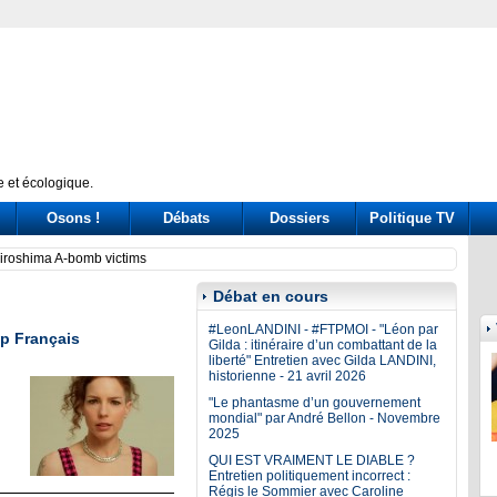
 et écologique.
Osons !
Débats
Dossiers
Politique TV
ssione Covid: tre ore di «arringa» piene di messaggi (a destra e a sinistra)
Prince
Débat en cours
#LeonLANDINI - #FTPMOI - "Léon par
op Français
Gilda : itinéraire d’un combattant de la
liberté" Entretien avec Gilda LANDINI,
historienne - 21 avril 2026
"Le phantasme d’un gouvernement
mondial" par André Bellon - Novembre
2025
QUI EST VRAIMENT LE DIABLE ?
Entretien politiquement incorrect :
Régis le Sommier avec Caroline