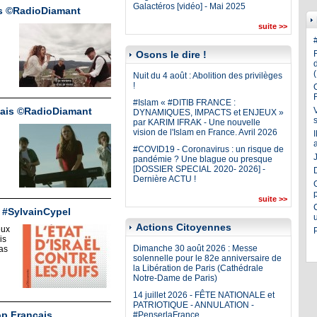
Galactéros [vidéo] - Mai 2025
is ©RadioDiamant
suite >>
Osons le dire !
Nuit du 4 août : Abolition des privilèges
!
#Islam « #DITIB FRANCE :
çais ©RadioDiamant
DYNAMIQUES, IMPACTS et ENJEUX »
par KARIM IFRAK - Une nouvelle
vision de l'Islam en France. Avril 2026
#COVID19 - Coronavirus : un risque de
J
pandémie ? Une blague ou presque
[DOSSIER SPECIAL 2020- 2026] -
Dernière ACTU !
suite >>
ar #SylvainCypel
Actions Citoyennes
eux
is
Dimanche 30 août 2026 : Messe
as
solennelle pour le 82e anniversaire de
la Libération de Paris (Cathédrale
Notre-Dame de Paris)
14 juillet 2026 - FÊTE NATIONALE et
PATRIOTIQUE - ANNULATION -
op Français
#PenserlaFrance