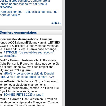
"Les Lumières sombres. Comprendre la
pensée néoréactionnaire" par Arnaud
MIRANDA
Paroles d'honneur - Lettres à la jeunesse" de
ierre de Villiers
suite >>
Derniers commentaires
ottomansefevideempirebrics :
l’arnaque
genocideJOE,demonENformeHumaîne,ET SES
ACOLYTES, utilisent la tech.Vimanas Vimanas
de la zone 51: ; c’est là Lanka base échange…
sur
PÉTROLE : "Le secret des sept soeurs"
(Géostratégie)
Paul De Florant :
Texte excellent ! Bravo aux
Clubs Penser la France ! Analyse que complète
e brillant Colonel AC avec des projections
ulgurantes : * "La guerre…
sur
#IRAN : « Le suicide assisté de Donald
#TRUMP » #PenserlaFrance - 8 mars 2026
Anne-Marie :
De la France. Oui, la France est
confrontée à plusieurs changements
stratégiques mondiaux, comme le dit Jean-Luc
Pujo. Et comme le souligne le…
sur
BONNES FÊTES 2025 à tous !
Paul De Florant :
#EtatPalestinien : Erreur en
décalage de la diplomatie Française ! Comme
le disent les Clubs #PenserlaFrance