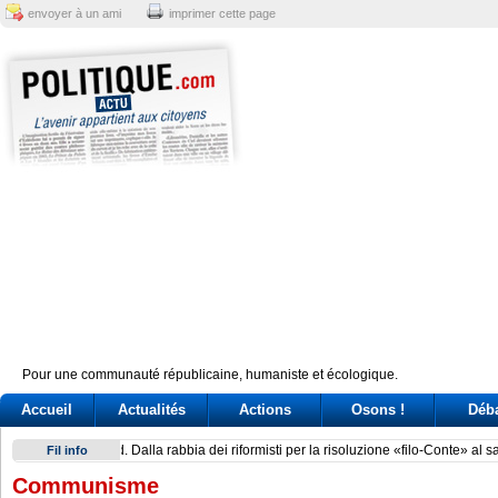
envoyer à un ami
imprimer cette page
Pour une communauté républicaine, humaniste et écologique.
Accueil
Actualités
Actions
Osons !
Déb
Brazil’s Lula battles Trump and Milei over perceived electio
Fil info
Communisme