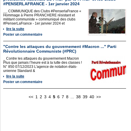
#PENSERLAFRANCE - 1er janvier 2024
__ COMMUNIQUE des Clubs #PenserlaFrance «
Hommage à Pierre PRANCHERE résistant et
militant communiste » communiqué des clubs
#PenserLaFrance - 1er janvier 2024 et
lire la suite
Poster un commentaire
"Contre les attaques du gouvernement #Macron ..." Parti
Révolutionnaire Communiste (#PRC)
_ Contre les attaques du gouvernement Macron
Plus que jamais l’heure est à la lutte des classes !
N° 850 07/12/2023 L'agence de notation états-
unienne Standard &
lire la suite
Poster un commentaire
<<
1
2
3
4
5
6
7
8
...
38
39
40
>>