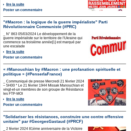
lire la suite
Poster un commentaire
"#Macron : la logique de la guerre impérialiste" Parti
Révolutionnaire Communiste (#PRC)
_ N° 863 05/03/2024 Le développement de la
guerre impérialiste sur le territoire de l'Ukraine qui
commence sa troisième année[1] est marqué par
une escalade
lire la suite
Poster un commentaire
« #Manouchian by #Macron : une profanation spirituelle et
politique » (#PenserlaFrance)
_ Communiqué de presse Mercredi 21 février 2024
– 5H00 * Le 21 février 1944 Missak Manouchian et
vingt-et-un membres de son groupe de Résistance
les FTP-MOI
lire la suite
Poster un commentaire
"Solidariser les résistances, construire une contre offensive
unitaire" par #GeorgesGastaud (#PRCF)
_ 2 février 2024 81ème anniversaire de la Victoire