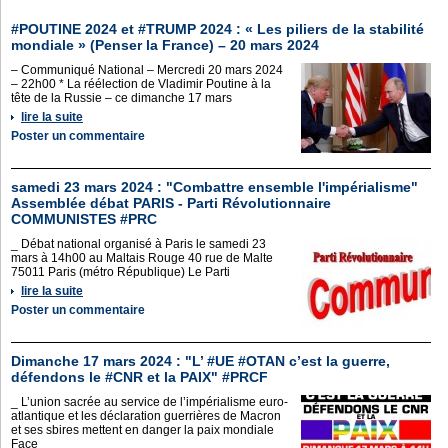
#POUTINE 2024 et #TRUMP 2024 : « Les piliers de la stabilité
mondiale » (Penser la France) – 20 mars 2024
– Communiqué National – Mercredi 20 mars 2024
– 22h00 * La réélection de Vladimir Poutine à la
tête de la Russie – ce dimanche 17 mars
lire la suite
Poster un commentaire
samedi 23 mars 2024 : "Combattre ensemble l'impérialisme"
Assemblée débat PARIS - Parti Révolutionnaire
COMMUNISTES #PRC
_ Débat national organisé à Paris le samedi 23
mars à 14h00 au Maltais Rouge 40 rue de Malte
75011 Paris (métro République) Le Parti
lire la suite
Poster un commentaire
Dimanche 17 mars 2024 : "L’ #UE #OTAN c’est la guerre,
défendons le #CNR et la PAIX" #PRCF
_ L’union sacrée au service de l’impérialisme euro-
atlantique et les déclaration guerrières de Macron
et ses sbires mettent en danger la paix mondiale
Face