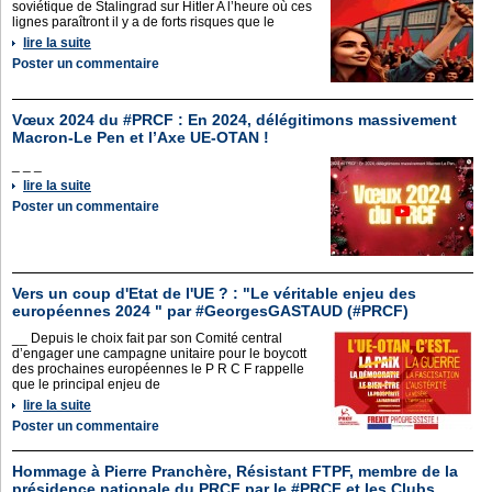
soviétique de Stalingrad sur Hitler A l’heure où ces
lignes paraîtront il y a de forts risques que le
lire la suite
Poster un commentaire
Vœux 2024 du #PRCF : En 2024, délégitimons massivement
Macron-Le Pen et l’Axe UE-OTAN !
_ _ _
lire la suite
Poster un commentaire
Vers un coup d'Etat de l'UE ? : "Le véritable enjeu des
européennes 2024 " par #GeorgesGASTAUD (#PRCF)
__ Depuis le choix fait par son Comité central
d’engager une campagne unitaire pour le boycott
des prochaines européennes le P R C F rappelle
que le principal enjeu de
lire la suite
Poster un commentaire
Hommage à Pierre Pranchère, Résistant FTPF, membre de la
présidence nationale du PRCF par le #PRCF et les Clubs